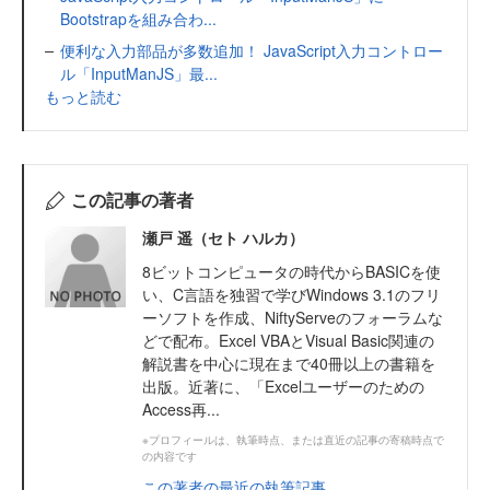
Bootstrapを組み合わ...
便利な入力部品が多数追加！ JavaScript入力コントロー
ル「InputManJS」最...
もっと読む
この記事の著者
瀬戸 遥（セト ハルカ）
8ビットコンピュータの時代からBASICを使
い、C言語を独習で学びWindows 3.1のフリ
ーソフトを作成、NiftyServeのフォーラムな
どで配布。Excel VBAとVisual Basic関連の
解説書を中心に現在まで40冊以上の書籍を
出版。近著に、「Excelユーザーのための
Access再...
※プロフィールは、執筆時点、または直近の記事の寄稿時点で
の内容です
この著者の最近の執筆記事