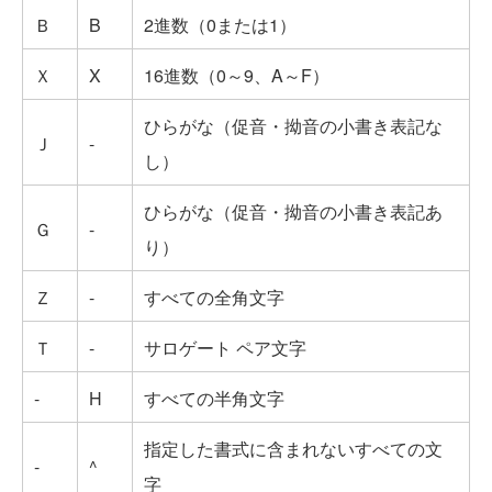
Ｂ
B
2進数（0または1）
Ｘ
X
16進数（0～9、A～F）
ひらがな（促音・拗音の小書き表記な
Ｊ
-
し）
ひらがな（促音・拗音の小書き表記あ
Ｇ
-
り）
Ｚ
-
すべての全角文字
Ｔ
-
サロゲート ペア文字
-
H
すべての半角文字
指定した書式に含まれないすべての文
-
^
字