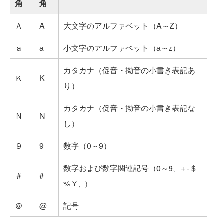
角
角
Ａ
A
大文字のアルファベット（A～Z）
ａ
a
小文字のアルファベット（a～z）
カタカナ（促音・拗音の小書き表記あ
Ｋ
K
り）
カタカナ（促音・拗音の小書き表記な
Ｎ
N
し）
９
9
数字（0～9）
数字および数字関連記号（0～9、+ - $
＃
#
% ¥ , .）
＠
@
記号