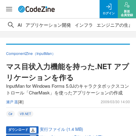
新規
ログイン
会員登録
AI
アプリケーション開発
インフラ
エンジニアの生き
ComponentZine（InputMan）
マス目状入力機能を持った.NET アプ
リケーションを作る
InputMan for Windows Forms 5.0Jのキャラクタボックスコン
トロール「CharMask」を使ったアプリケーションの作成
瀬戸 遥
[著]
2009/03/30 14:00
C#
VB.NET
実行ファイル (1.4 MB)
ダウンロード