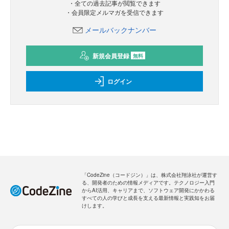
・全ての過去記事が閲覧できます
・会員限定メルマガを受信できます
メールバックナンバー
新規会員登録
無料
ログイン
「CodeZine（コードジン）」は、株式会社翔泳社が運営す
る、開発者のための情報メディアです。テクノロジー入門
からAI活用、キャリアまで、ソフトウェア開発にかかわる
すべての人の学びと成長を支える最新情報と実践知をお届
けします。