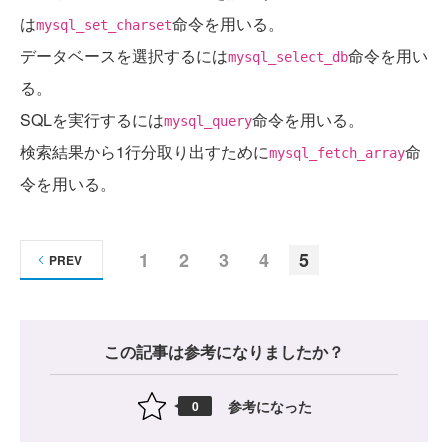
は
命令を用いる。
mysql_set_charset
データベースを選択するには
命令を用い
mysql_select_db
る。
SQLを実行するには
命令を用いる。
mysql_query
検索結果から1行分取り出すために
命
mysql_fetch_array
令を用いる。
1
2
3
4
5
PREV
この記事は参考になりましたか？
参考になった
0