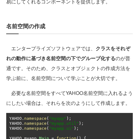
易にしてくれるコンポーネントを提供します。
名前空間の作成
エンタープライズソフトウェアでは、
クラスをそれぞ
れの動作に基づき名前空間の下でグループ化する
のが普
通です。そのため、クラスとオブジェクトの作成方法を
学ぶ前に、名前空間について学ぶことが大切です。
必要な名前空間をすべてYAHOO名前空間に入れるよう
にしたい場合は、それらを次のようにして作成します。
YAHOO
.
namespace
(
"myapp"
);
YAHOO
.
namespace
(
"myapp.util"
);
YAHOO
.
namespace
(
"myapp.ui"
);
YAHOO
.
myapp
.
Main
=
function
()
{