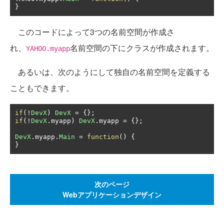
}
このコードによって3つの名前空間が作成さ
れ、
名前空間の下にクラスが作成されます。
YAHOO.myapp
あるいは、次のようにして独自の名前空間を定義する
こともできます。
if
(!
DevX
)
DevX
=
{};
if
(!
DevX
.
myapp
)
DevX
.
myapp 
=
{};
DevX
.
myapp
.
Main
=
function
()
{
}
次のページ
Webアプリケーションデザイン