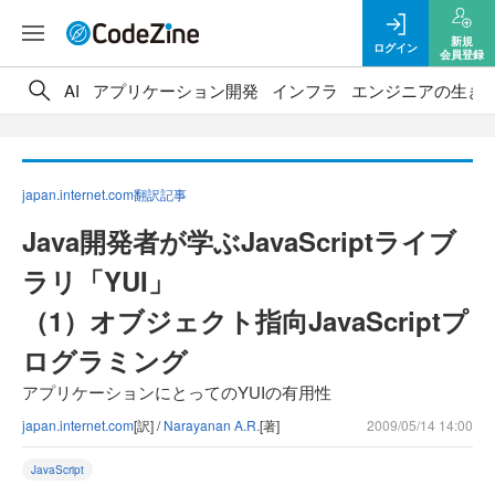
新規
ログイン
会員登録
AI
アプリケーション開発
インフラ
エンジニアの生き
japan.internet.com翻訳記事
Java開発者が学ぶJavaScriptライブ
ラリ「YUI」
（1）オブジェクト指向JavaScriptプ
ログラミング
アプリケーションにとってのYUIの有用性
japan.internet.com
[訳] /
Narayanan A.R.
[著]
2009/05/14 14:00
JavaScript