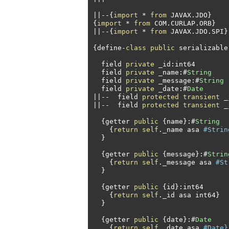
||--{
import
*
from
 JAVAX
.
JDO
}
{
import
*
from
 COM
.
CURLAP
.
ORB
}
||--{
import
*
from
 JAVAX
.
JDO
.
SPI
}
{
define
-
class
public
 serializable
  field 
private
 _id
:
int64 

  field 
private
 _name
:#
String
  field 
private
 _message
:#
String
  field 
private
 _date
:#
Date
||--
  field 
protected
transient
 _
||--
  field 
protected
transient
 _
{
getter 
public
{
name
}:#
String
{
return
self
.
_name asa 
#Strin
}
{
getter 
public
{
message
}:#
Strin
{
return
self
.
_message asa 
#St
}
{
getter 
public
{
id
}:
int64 

{
return
self
.
_id asa int64
}
}
{
getter 
public
{
date
}:#
Date
{
return
self
.
_date asa 
#Date}