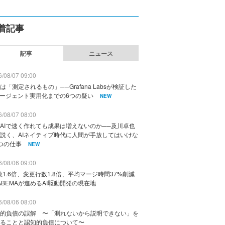
着記事
記事
ニュース
/08/07 09:00
は「測定されるもの」──Grafana Labsが検証した
エージェント実用化までの6つの疑い
NEW
/08/07 08:00
AIで速く作れても成果は増えないのか──及川卓也
説く、AIネイティブ時代に人間が手放してはいけな
つの仕事
NEW
/08/06 09:00
数1.6倍、変更行数1.8倍、平均マージ時間37%削減
ABEMAが進めるAI駆動開発の現在地
/08/06 08:00
的負債の誤解 〜「測れないから説明できない」を
ることと認知的負債について〜