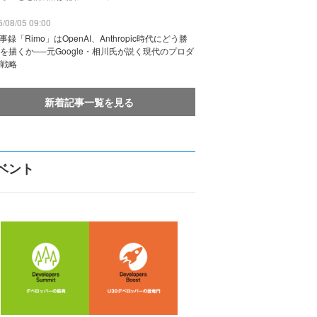
/08/05 09:00
議事録「Rimo」はOpenAI、Anthropic時代にどう勝
を描くか──元Google・相川氏が説く現代のプロダ
戦略
新着記事一覧を見る
ベント