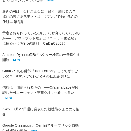
NEW
最近のAIは、なぜこんなに「賢く」感じるの？
進化の裏にあるモノとは #マンガでわかるAIの
仕組み 第2話
予定どおり作っているのに、なぜ良くならないの
か──「アウトプット脳」と「ユーザー価値脳」
に橋をかける3つの設計【CEDEC2026】
Amazon DynamoDBがベクター検索の一般提供を
開始
NEW
ChatGPTの心臓部『Transformer』って何がすご
いの？ #マンガでわかるAIの仕組み 第1話
信頼は「測定されるもの」──Grafana Labsが検
証したAIエージェント実用化までの6つの疑い
NEW
AWS、7月27日週に発表した新機能をまとめて紹
介
Google Classroom、Geminiでルーブリック自動
生成機能を追加
NEW