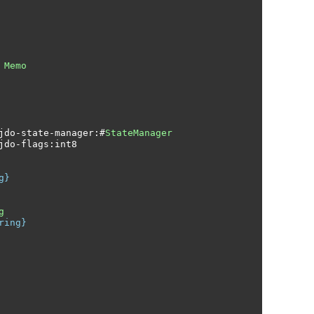
 
Memo
jdo
-
state
-
manager
:#
StateManager
jdo
-
flags
:
int8 

g} 
g
ring} 
 