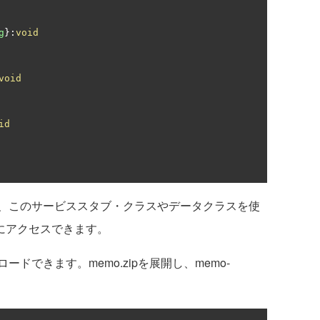
g
}:
void
void
id
、このサービススタブ・クラスやデータクラスを使
ービスにアクセスできます。
ードできます。memo.zipを展開し、memo-
。