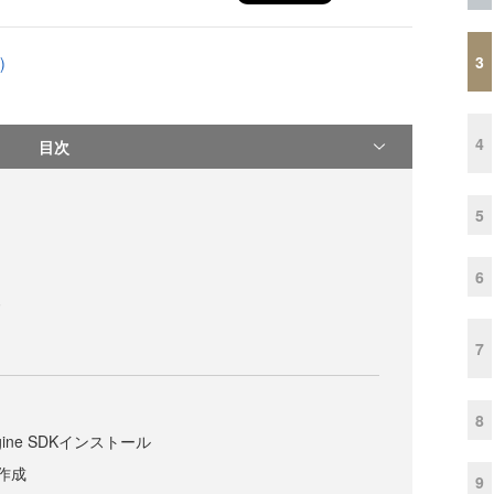
3
)
4
目次
5
6
ド
7
8
Engine SDKインストール
作成
9