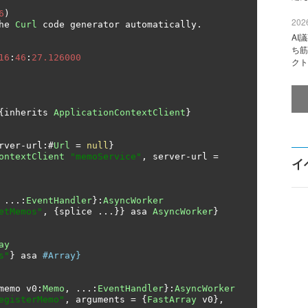
6
)
2026
he 
Curl
 code generator automatically
.
AI
ち筋
16
:
46
:
27.126000
クト
{
inherits 
ApplicationContextClient
}
rver
-
url
:#
Url
=
null
}
ontextClient
"memoService"
,
 server
-
url 
=
イ
 
...:
EventHandler
}:
AsyncWorker
etMemos"
,
{
splice 
...}}
 asa 
AsyncWorker
}
ay
s"
}
 asa 
#Array} 
memo v0
:
Memo
,
...:
EventHandler
}:
AsyncWorker
egisterMemo"
,
 arguments 
=
{
FastArray
 v0
},