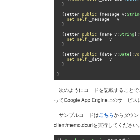
}
{
setter 
public
{
message v
:
Strin
set
self
.
_message 
=
 v 

}
{
setter 
public
{
name v
:
String
}:
set
self
.
_name 
=
 v 

}
{
setter 
public
{
date v
:
Date
}:
vo
set
self
.
_date 
=
 v 

}
}
次のようにコードを記載することで
ってGoogle App Engine上のサ
サンプルコードは
こちら
からダウンロ
client/memo.dcurlを実行してください