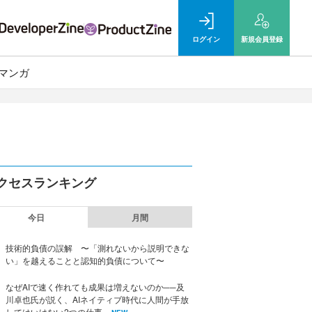
ログイン
新規
会員登録
マンガ
クセスランキング
今日
月間
技術的負債の誤解 〜「測れないから説明できな
い」を越えることと認知的負債について〜
なぜAIで速く作れても成果は増えないのか──及
川卓也氏が説く、AIネイティブ時代に人間が手放
してはいけない2つの仕事