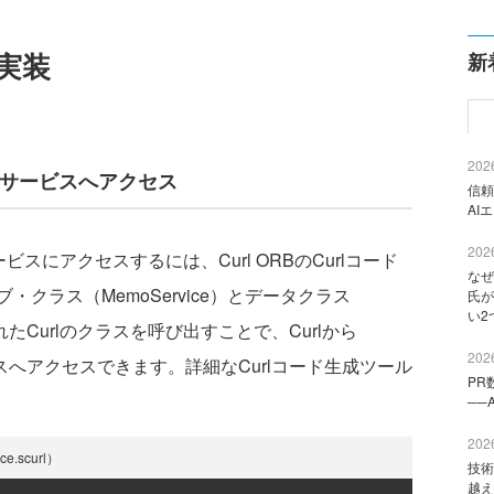
実装
新
2026
ne上のサービスへアクセス
信頼
AI
2026
上のサービスにアクセスするには、Curl ORBのCurlコード
なぜ
クラス（MemoService）とデータクラス
氏が
い2
たCurlのクラスを呼び出すことで、Curlから
2026
ビスクラスへアクセスできます。詳細なCurlコード生成ツール
PR
──
2026
scurl）
技術
越え