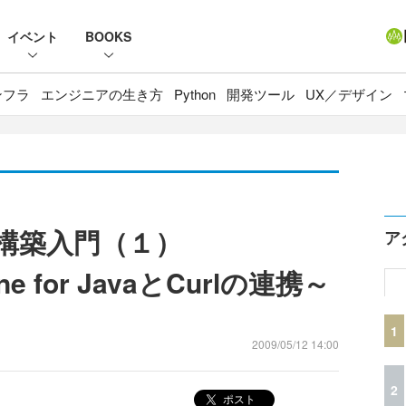
イベント
BOOKS
ンフラ
エンジニアの生き方
Python
開発ツール
UX／デザイン
A構築入門（１）
ア
ine for JavaとCurlの連携～
1
2009/05/12 14:00
2
ポスト