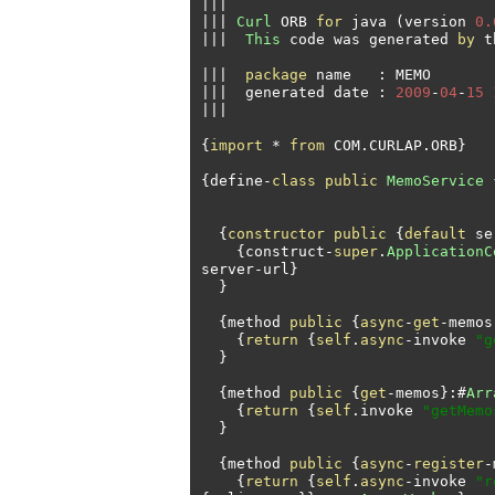
|||
|||
Curl
 ORB 
for
 java 
(
version 
0.
|||
This
 code was generated 
by
 t
|||
package
 name   
:
|||
  generated date 
:
2009
-
04
-
15
|||
{
import
*
from
 COM
.
CURLAP
.
ORB
}
{
define
-
class
public
MemoService
{
constructor
public
{
default
 se
{
construct
-
super
.
ApplicationC
server
-
url
}
}
{
method 
public
{
async
-
get
-
memos
{
return
{
self
.
async
-
invoke 
"g
}
{
method 
public
{
get
-
memos
}:#
Arr
{
return
{
self
.
invoke 
"getMemo
}
{
method 
public
{
async
-
register
-
{
return
{
self
.
async
-
invoke 
"r