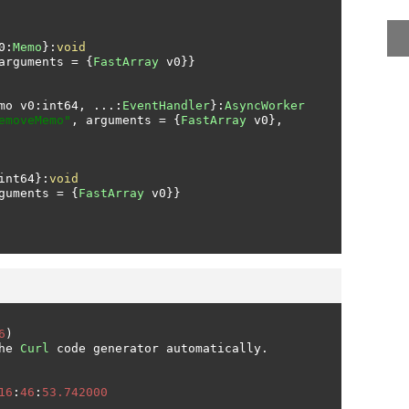
0
:
Memo
}:
void
arguments 
=
{
FastArray
 v0
}}
mo v0
:
int64
,
...:
EventHandler
}:
AsyncWorker
emoveMemo"
,
 arguments 
=
{
FastArray
 v0
},
int64
}:
void
guments 
=
{
FastArray
 v0
}}
6
)
he 
Curl
 code generator automatically
.
16
:
46
:
53.742000