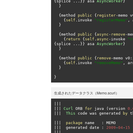
{
splice 
...}}
 asa 
AsyncWorker
}
}
{
method 
public
{
register
-
memo v
{
self
.
invoke 
"registerMemo"
,
 
}
{
method 
public
{
async
-
remove
-
me
{
return
{
self
.
async
-
invoke 
"r
{
splice 
...}}
 asa 
AsyncWorker
}
}
{
method 
public
{
remove
-
memo v0
:
{
self
.
invoke 
"removeMemo"
,
 ar
}
}
生成されたデータクラス（Memo.scurl）
|||
|||
Curl
 ORB 
for
 java 
(
version 
0.
|||
This
 code was generated 
by
 t
|||
package
 name   
:
|||
  generated date 
:
2009
-
04
-
15
|||