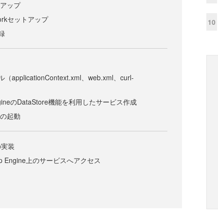
ットアップ
eworkセットアップ
10
録
licationContext.xml、web.xml、curl-
 EngineのDataStore機能を利用したサービス作成
ionの起動
の実装
 App Engine上のサービスへアクセス