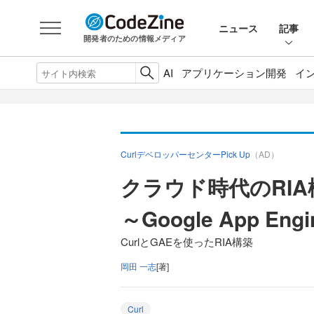
ニュース
記事
開発者のための情報メディア
AI
アプリケーション開発
イ
CurlデベロッパーセンターPick Up
（AD）
クラウド時代のRI
～Google App Eng
CurlとGAEを使ったRIA構築
岡田 一志
[著]
Curl