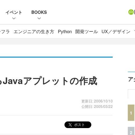
イベント
BOOKS
ンフラ
エンジニアの生き方
Python
開発ツール
UX／デザイン
Javaアプレットの作成
ア
更新日: 2006/10/10
公開日: 2005/03/22
1
ポスト
2