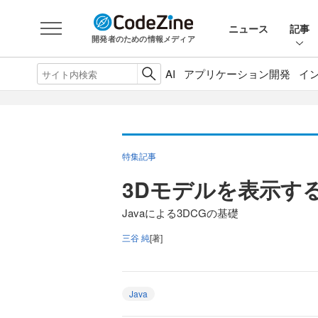
ニュース
記事
開発者のための情報メディア
AI
アプリケーション開発
イ
特集記事
3Dモデルを表示する
Javaによる3DCGの基礎
三谷 純
[著]
Java