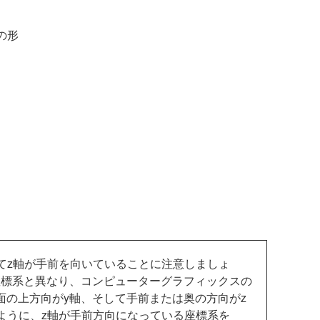
の形
てz軸が手前を向いていることに注意しましょ
座標系と異なり、コンピューターグラフィックスの
面の上方向がy軸、そして手前または奥の方向がz
ように、z軸が手前方向になっている座標系を