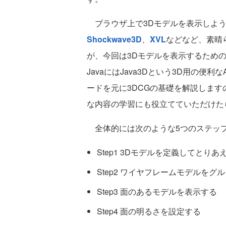
ブラウザ上で3Dモデルを表示しよう
Shockwave3D
、
XVL
などなど、素晴
が、今回は3Dモデルを表示するため
JavaにはJava3Dという3D用の便
ードを元に3DCGの基礎を解説します
な内容の学習にも役立てていただけた
全体的には次のような5つのステップ
Step1 3Dモデルを定義してとり
Step2 ワイヤフレームモデルをグ
Step3 面のあるモデルを表示する
Step4 面の明るさを設定する