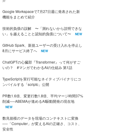
Google Workspaceで7月27日週に発表された新
機能をまとめて紹介
技術的負債の誤解 〜「測れないから説明できな
い」を越えることと認知的負債について〜
NEW
GitHub Spark、新規ユーザーの受け入れを停止し
8月にサービス終了へ
NEW
ChatGPTの心臓部『Transformer』って何がすご
いの？ #マンガでわかるAIの仕組み 第1話
TypeScriptを実行可能なネイティブバイナリにコ
ンパイルする「scriptc」公開
PR数1.6倍、変更行数1.8倍、平均マージ時間37%
削減──ABEMAが進めるAI駆動開発の現在地
NEW
数兆規模のデータを現場のコンテキストに変換
──「Computer」が変えるAIの正確さ、コスト、
安全性