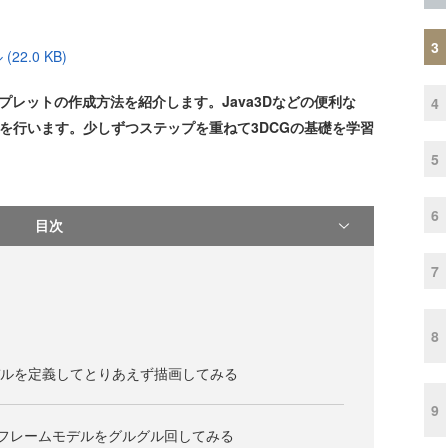
3
2.0 KB)
アプレットの作成方法を紹介します。Java3Dなどの便利な
4
成を行います。少しずつステップを重ねて3DCGの基礎を学習
5
6
目次
7
8
デルを定義してとりあえず描画してみる
9
フレームモデルをグルグル回してみる