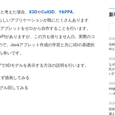
と考えた場合、
X3D
や
Cult3D
、
YAPPA
、
新
らしいアプリケーションが既にたくさんあります
のアプレットをゼロから自作することを行います。
利なAPIがありますが、この力も借りません(!)。実際のコ
2026
ので、Javaアプレット作成の学習と共に3Dの基礎的
信頼
AI
ら幸いです。
2026
なぜ
で3Dモデルを表示する方法の説明を行います。
氏が
い2
あえず描画してみる
2026
ルグル回してみる
PR
──
2026
技術
越え