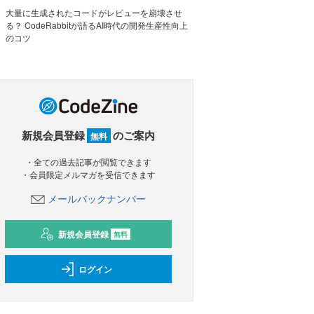
大量に生成されたコードがレビューを崩壊させ
る？ CodeRabbitが語るAI時代の開発生産性向上
のコツ
新規会員登録
のご案内
無料
・全ての過去記事が閲覧できます
・会員限定メルマガを受信できます
メールバックナンバー
新規会員登録
無料
ログイン