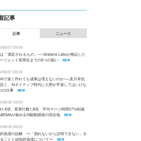
着記事
記事
ニュース
/08/07 09:00
は「測定されるもの」──Grafana Labsが検証した
エージェント実用化までの6つの疑い
NEW
/08/07 08:00
AIで速く作れても成果は増えないのか──及川卓也
説く、AIネイティブ時代に人間が手放してはいけな
つの仕事
NEW
/08/06 09:00
数1.6倍、変更行数1.8倍、平均マージ時間37%削減
ABEMAが進めるAI駆動開発の現在地
NEW
/08/06 08:00
的負債の誤解 〜「測れないから説明できない」を
ることと認知的負債について〜
NEW