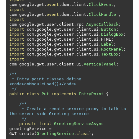
com
.
google
.
gwt
.
event
.
dom
.
client
.
ClickEvent
;
import
com
.
google
.
gwt
.
event
.
dom
.
client
.
ClickHandler
;
import
com
.
google
.
gwt
.
user
.
client
.
rpc
.
AsyncCallback
;
import
 com
.
google
.
gwt
.
user
.
client
.
ui
.
Button
;
import
 com
.
google
.
gwt
.
user
.
client
.
ui
.
DialogBox
;
import
 com
.
google
.
gwt
.
user
.
client
.
ui
.
HTML
;
import
 com
.
google
.
gwt
.
user
.
client
.
ui
.
Label
;
import
 com
.
google
.
gwt
.
user
.
client
.
ui
.
RootPanel
;
import
 com
.
google
.
gwt
.
user
.
client
.
ui
.
TextBox
;
import
com
.
google
.
gwt
.
user
.
client
.
ui
.
VerticalPanel
;
/**

 * Entry point classes define 
<code>onModuleLoad()</code>.

 */
public
class
Put
implements
EntryPoint
{
/**

     * Create a remote service proxy to talk to 
the server-side Greeting service.

     */
private
final
GreetingServiceAsync
greetingService 
=
GWT
.
create
(
GreetingService
.
class
);