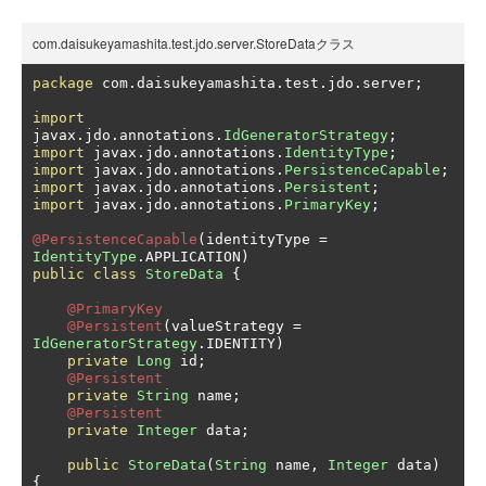
com.daisukeyamashita.test.jdo.server.StoreDataクラス
package
 com
.
daisukeyamashita
.
test
.
jdo
.
server
;
import
javax
.
jdo
.
annotations
.
IdGeneratorStrategy
;
import
 javax
.
jdo
.
annotations
.
IdentityType
;
import
 javax
.
jdo
.
annotations
.
PersistenceCapable
;
import
 javax
.
jdo
.
annotations
.
Persistent
;
import
 javax
.
jdo
.
annotations
.
PrimaryKey
;
@PersistenceCapable
(
identityType 
=
IdentityType
.
APPLICATION
)
public
class
StoreData
{
@PrimaryKey
@Persistent
(
valueStrategy 
=
IdGeneratorStrategy
.
IDENTITY
)
private
Long
 id
;
@Persistent
private
String
 name
;
@Persistent
private
Integer
 data
;
public
StoreData
(
String
 name
,
Integer
 data
)
{