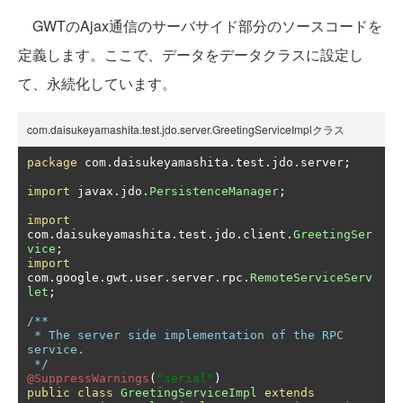
GWTのAjax通信のサーバサイド部分のソースコードを
定義します。ここで、データをデータクラスに設定し
て、永続化しています。
com.daisukeyamashita.test.jdo.server.GreetingServiceImplクラス
package
 com
.
daisukeyamashita
.
test
.
jdo
.
server
;
import
 javax
.
jdo
.
PersistenceManager
;
import
com
.
daisukeyamashita
.
test
.
jdo
.
client
.
GreetingSer
vice
;
import
com
.
google
.
gwt
.
user
.
server
.
rpc
.
RemoteServiceServ
let
;
/**

 * The server side implementation of the RPC 
service.

 */
@SuppressWarnings
(
"serial"
)
public
class
GreetingServiceImpl
extends