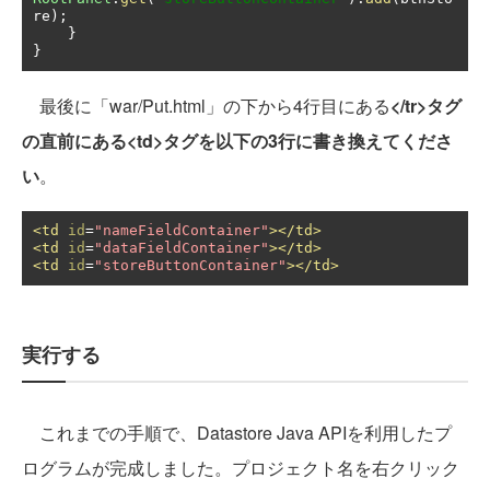
re
);
}
}
最後に「war/Put.html」の下から4行目にある
</tr>
タグ
の直前にある<td>
タグを以下の3行に書き換えてくださ
い
。
<td
id
=
"nameFieldContainer"
></td>
<td
id
=
"dataFieldContainer"
></td>
<td
id
=
"storeButtonContainer"
></td>
実行する
これまでの手順で、Datastore Java APIを利用したプ
ログラムが完成しました。プロジェクト名を右クリック