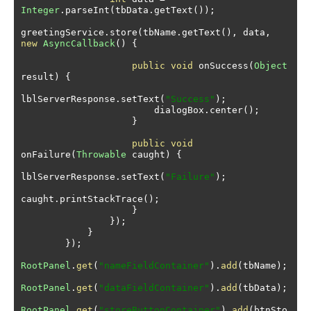
Integer
.
parseInt
(
tbData
.
getText
());
greetingService
.
store
(
tbName
.
getText
(),
 data
,
new
AsyncCallback
()
{
public
void
 onSuccess
(
Object
result
)
{
lblServerResponse
.
setText
(
"Success"
);
                        dialogBox
.
center
();
}
public
void
onFailure
(
Throwable
 caught
)
{
lblServerResponse
.
setText
(
"Failure"
);
caught
.
printStackTrace
();
}
});
}
});
RootPanel
.
get
(
"nameFieldContainer"
).
add
(
tbName
);
RootPanel
.
get
(
"dataFieldContainer"
).
add
(
tbData
);
RootPanel
.
get
(
"storeButtonContainer"
).
add
(
btnSto