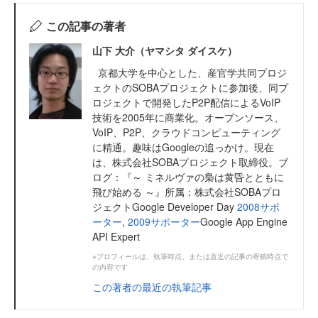
この記事の著者
山下 大介（ヤマシタ ダイスケ）
京都大学を中心とした、産官学共同プロジ
ェクトのSOBAプロジェクトに参加後、同プ
ロジェクトで開発したP2P配信によるVoIP
技術を2005年に商業化。オープンソース、
VoIP、P2P、クラウドコンピューティング
に精通。趣味はGoogleの追っかけ。現在
は、株式会社SOBAプロジェクト取締役。ブ
ログ：『～ ミネルヴァの梟は黄昏とともに
飛び始める ～』所属：株式会社SOBAプロ
ジェクトGoogle Developer Day
2008サポ
ーター
,
2009サポーター
Google App Engine
API Expert
※プロフィールは、執筆時点、または直近の記事の寄稿時点で
の内容です
この著者の最近の執筆記事