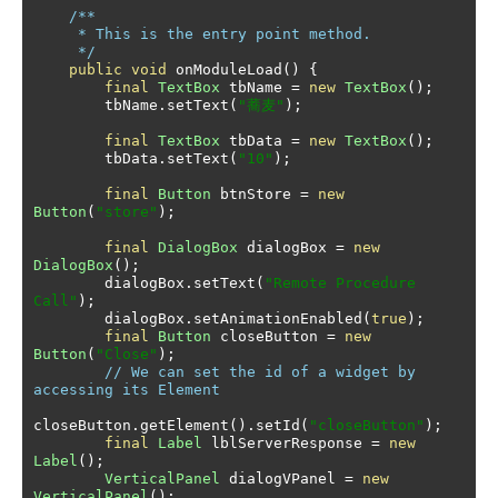
/**

     * This is the entry point method.

     */
public
void
 onModuleLoad
()
{
final
TextBox
 tbName 
=
new
TextBox
();
        tbName
.
setText
(
"蕎麦"
);
final
TextBox
 tbData 
=
new
TextBox
();
        tbData
.
setText
(
"10"
);
final
Button
 btnStore 
=
new
Button
(
"store"
);
final
DialogBox
 dialogBox 
=
new
DialogBox
();
        dialogBox
.
setText
(
"Remote Procedure 
Call"
);
        dialogBox
.
setAnimationEnabled
(
true
);
final
Button
 closeButton 
=
new
Button
(
"Close"
);
// We can set the id of a widget by 
accessing its Element
closeButton
.
getElement
().
setId
(
"closeButton"
);
final
Label
 lblServerResponse 
=
new
Label
();
VerticalPanel
 dialogVPanel 
=
new
VerticalPanel
();