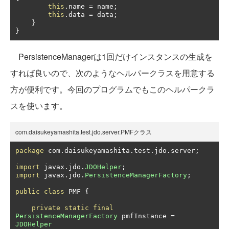
this
.
name 
=
 name
;
this
.
data 
=
 data
;
}
}
PersistenceManagerは1回だけインスタンスの生成を
すれば良いので、次のようなヘルパークラスを用意する
方が便利です。今回のプログラムでもこのヘルパークラ
スを使います。
com.daisukeyamashita.test.jdo.server.PMFクラス
package
 com
.
daisukeyamashita
.
test
.
jdo
.
server
;
import
 javax
.
jdo
.
JDOHelper
;
import
 javax
.
jdo
.
PersistenceManagerFactory
;
public
class
 PMF 
{
private
static
final
PersistenceManagerFactory
 pmfInstance 
=
JDOHelper