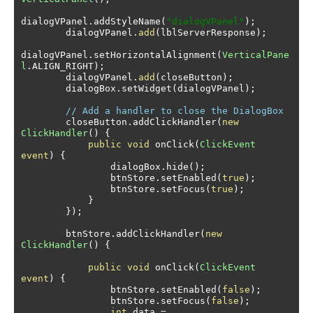
dialogVPanel
.
addStyleName
(
"dialogVPanel"
);
        dialogVPanel
.
add
(
lblServerResponse
);
dialogVPanel
.
setHorizontalAlignment
(
VerticalPane
l
.
ALIGN_RIGHT
);
        dialogVPanel
.
add
(
closeButton
);
        dialogBox
.
setWidget
(
dialogVPanel
);
// Add a handler to close the DialogBox
        closeButton
.
addClickHandler
(
new
ClickHandler
()
{
public
void
 onClick
(
ClickEvent
event
)
{
                dialogBox
.
hide
();
                btnStore
.
setEnabled
(
true
);
                btnStore
.
setFocus
(
true
);
}
});
        btnStore
.
addClickHandler
(
new
ClickHandler
()
{
public
void
 onClick
(
ClickEvent
event
)
{
                btnStore
.
setEnabled
(
false
);
                btnStore
.
setFocus
(
false
);
int
 data 
=