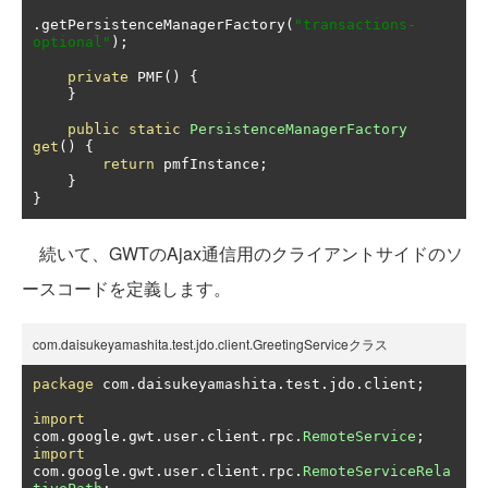
.
getPersistenceManagerFactory
(
"transactions-
optional"
);
private
 PMF
()
{
}
public
static
PersistenceManagerFactory
get
()
{
return
 pmfInstance
;
}
}
続いて、GWTのAjax通信用のクライアントサイドのソ
ースコードを定義します。
com.daisukeyamashita.test.jdo.client.GreetingServiceクラス
package
 com
.
daisukeyamashita
.
test
.
jdo
.
client
;
import
com
.
google
.
gwt
.
user
.
client
.
rpc
.
RemoteService
;
import
com
.
google
.
gwt
.
user
.
client
.
rpc
.
RemoteServiceRela