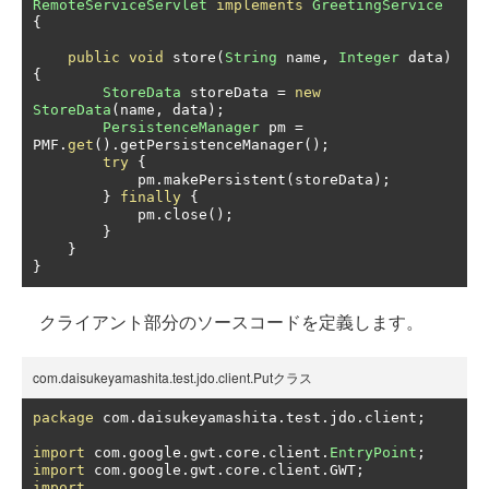
RemoteServiceServlet
implements
GreetingService
{
public
void
 store
(
String
 name
,
Integer
 data
)
{
StoreData
 storeData 
=
new
StoreData
(
name
,
 data
);
PersistenceManager
 pm 
=
PMF
.
get
().
getPersistenceManager
();
try
{
            pm
.
makePersistent
(
storeData
);
}
finally
{
            pm
.
close
();
}
}
}
クライアント部分のソースコードを定義します。
com.daisukeyamashita.test.jdo.client.Putクラス
package
 com
.
daisukeyamashita
.
test
.
jdo
.
client
;
import
 com
.
google
.
gwt
.
core
.
client
.
EntryPoint
;
import
 com
.
google
.
gwt
.
core
.
client
.
GWT
;
import