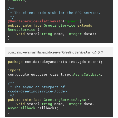
tivePath
;
/**

 * The client side stub for the RPC service.

 */
@RemoteServiceRelativePath
(
"greet"
)
public
interface
GreetingService
extends
RemoteService
{
void
 store
(
String
 name
,
Integer
 data
);
}
com.daisukeyamashita.test.jdo.server.GreetingServiceAsyncクラス
package
 com
.
daisukeyamashita
.
test
.
jdo
.
client
;
import
com
.
google
.
gwt
.
user
.
client
.
rpc
.
AsyncCallback
;
/**

 * The async counterpart of 
<code>GreetingService</code>.

 */
public
interface
GreetingServiceAsync
{
void
 store
(
String
 name
,
Integer
 data
,
AsyncCallback
 callback
);
}