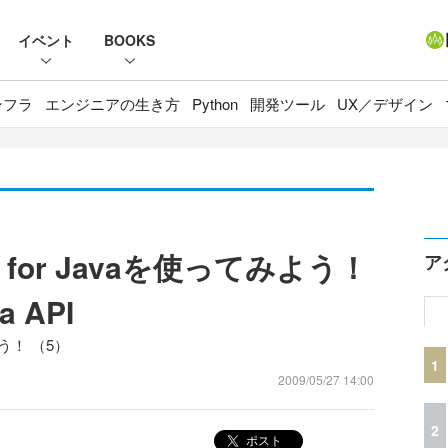
イベント
BOOKS
ンフラ
エンジニアの生き方
Python
開発ツール
UX／デザイン
ine for Javaを使ってみよう！
ア
a API
みよう！ （5）
1
2009/05/27 14:00
2
ポスト