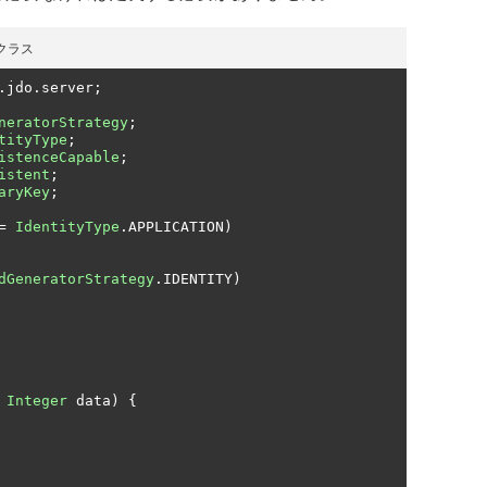
ataクラス
.
jdo
.
server
;
neratorStrategy
;
tityType
;
istenceCapable
;
istent
;
aryKey
;
=
IdentityType
.
APPLICATION
)
dGeneratorStrategy
.
IDENTITY
)
Integer
 data
)
{