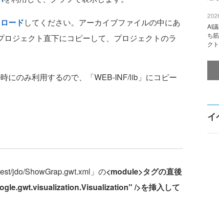
2026
ンロード
してください。アーカイブファイルの中にあ
AI
ち筋
r」ファイルをプロジェクト直下にコピーして、プロジェクトのラ
クト
のみ利用するので、「WEB-INF/lib」にコピー
イ
st/jdo/ShowGrap.gwt.xml」の
<module>
タグの直後
e.gwt.visualization.Visualization" />を挿入して