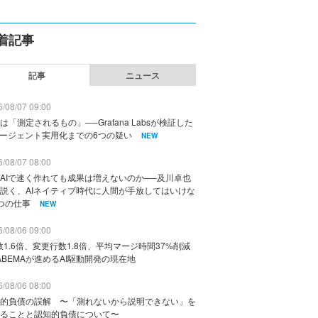
着記事
記事
ニュース
/08/07 09:00
は「測定されるもの」──Grafana Labsが検証した
エージェント実用化までの6つの疑い
NEW
/08/07 08:00
AIで速く作れても成果は増えないのか──及川卓也
説く、AIネイティブ時代に人間が手放してはいけな
つの仕事
NEW
/08/06 09:00
数1.6倍、変更行数1.8倍、平均マージ時間37%削減
ABEMAが進めるAI駆動開発の現在地
/08/06 08:00
的負債の誤解 〜「測れないから説明できない」を
ることと認知的負債について〜