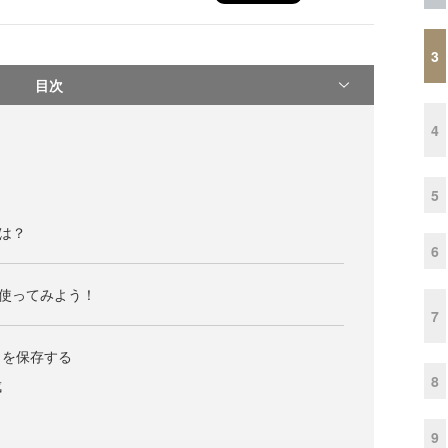
3
目次
4
5
Iとは？
6
APIを使ってみよう！
7
タを保存する
8
成
9