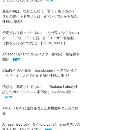
NEW
最近のAIは、なぜこんなに「賢く」感じるの？
進化の裏にあるモノとは #マンガでわかるAIの
仕組み 第2話
予定どおり作っているのに、なぜ良くならないの
か──「アウトプット脳」と「ユーザー価値脳」
に橋をかける3つの設計【CEDEC2026】
Amazon DynamoDBがベクター検索の一般提供を
開始
NEW
ChatGPTの心臓部『Transformer』って何がすご
いの？ #マンガでわかるAIの仕組み 第1話
信頼は「測定されるもの」──Grafana Labsが検
証したAIエージェント実用化までの6つの疑い
NEW
AWS、7月27日週に発表した新機能をまとめて紹
介
Amazon Bedrock、GPT-5.6 LunaとTerraモデルの
料金を最大80％引き下げ
NEW