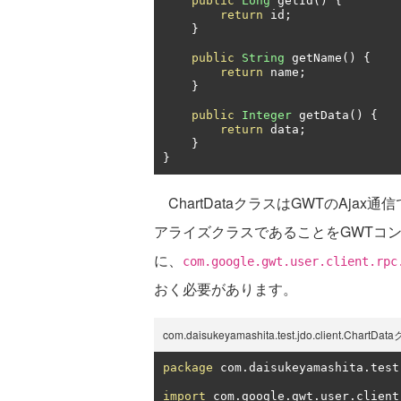
public
Long
 getId
()
{
return
 id
;
}
public
String
 getName
()
{
return
 name
;
}
public
Integer
 getData
()
{
return
 data
;
}
}
ChartDataクラスはGWTのAj
アライズクラスであることをGWTコ
に、
com.google.gwt.user.client.rpc
おく必要があります。
com.daisukeyamashita.test.jdo.client.ChartDa
package
 com
.
daisukeyamashita
.
test
import
 com
.
google
.
gwt
.
user
.
client