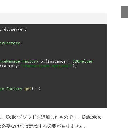
ス
.
jdo
.
server
;
erFactory
;
nceManagerFactory
 pmfInstance 
=
JDOHelper
rFactory
(
"transactions-optional"
);
gerFactory
get
()
{
Getterメソッドを追加したものです。Datastore
erメソッドは必要なければ定義する必要がありません。