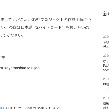
新
成してください。GWTプロジェクトの作成手順につ
さい。今回は日本語（2バイトコード）を扱いたいの
定してください。
2026
信頼
AI
2026
rap
なぜ
氏が
sukeyamashita.test.jdo
い2
2026
PR
──
2026
技術
越え
I
を利用して、グラフで表示します。