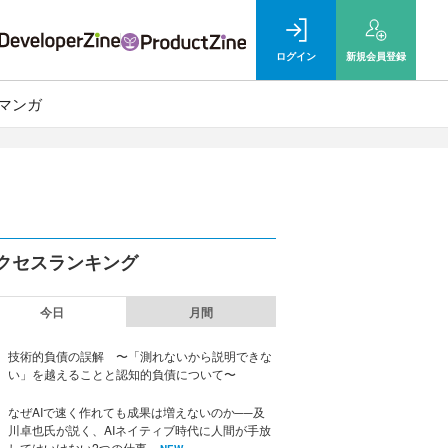
ログイン
新規
会員登録
マンガ
クセスランキング
今日
月間
技術的負債の誤解 〜「測れないから説明できな
い」を越えることと認知的負債について〜
なぜAIで速く作れても成果は増えないのか──及
川卓也氏が説く、AIネイティブ時代に人間が手放
してはいけない2つの仕事