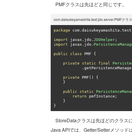
PMFクラスは先ほどと同じです。
com.daisukeyamashita.test.jdo.server.PMFクラ
package
 com
.
daisukeyamashita
.
test
import
 javax
.
jdo
.
JDOHelper
;
import
 javax
.
jdo
.
PersistenceManag
public
class
 PMF 
{
private
static
final
Persiste
.
getPersistenceManage
private
 PMF
()
{
}
public
static
PersistenceMana
return
 pmfInstance
;
}
}
StoreDataクラスは先ほどのクラスに、
Java APIでは、Getter/Sett