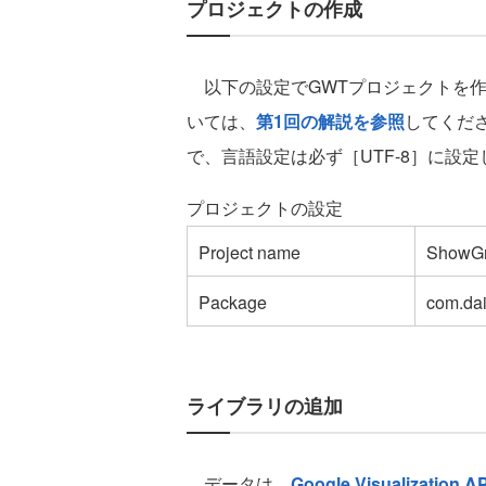
プロジェクトの作成
以下の設定でGWTプロジェクトを作
いては、
第1回の解説を参照
してくだ
で、言語設定は必ず［UTF-8］に設
プロジェクトの設定
Project name
ShowG
Package
com.dai
ライブラリの追加
データは、
Google Visualization AP