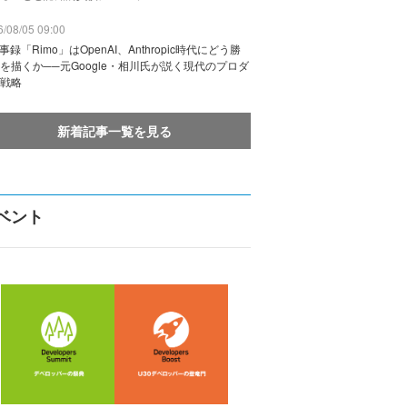
/08/05 09:00
議事録「Rimo」はOpenAI、Anthropic時代にどう勝
を描くか──元Google・相川氏が説く現代のプロダ
戦略
新着記事一覧を見る
ベント