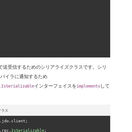
ax通信で送受信するためのシリアライズクラスです。シリ
ンパイラに通知するため
インターフェイスを
して
.IsSerializable
implements
taクラス
.
jdo
.
client
;
.
rpc
.
IsSerializable
;