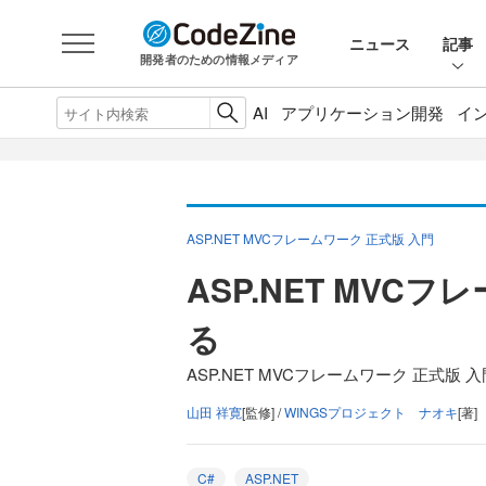
ニュース
記事
開発者のための情報メディア
AI
アプリケーション開発
イ
ASP.NET MVCフレームワーク 正式版 入門
ASP.NET MV
る
ASP.NET MVCフレームワーク 正式版 
山田 祥寛
[監修] /
WINGSプロジェクト ナオキ
[著]
C#
ASP.NET