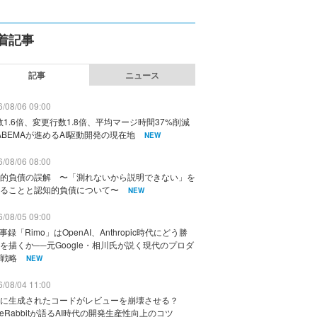
着記事
記事
ニュース
/08/06 09:00
数1.6倍、変更行数1.8倍、平均マージ時間37%削減
ABEMAが進めるAI駆動開発の現在地
NEW
/08/06 08:00
的負債の誤解 〜「測れないから説明できない」を
ることと認知的負債について〜
NEW
/08/05 09:00
議事録「Rimo」はOpenAI、Anthropic時代にどう勝
を描くか──元Google・相川氏が説く現代のプロダ
戦略
NEW
/08/04 11:00
に生成されたコードがレビューを崩壊させる？
deRabbitが語るAI時代の開発生産性向上のコツ