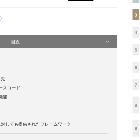
3
)
4
目次
5
6
手先
7
のソースコード
つ機能
8
に対しても提供されたフレームワーク
9