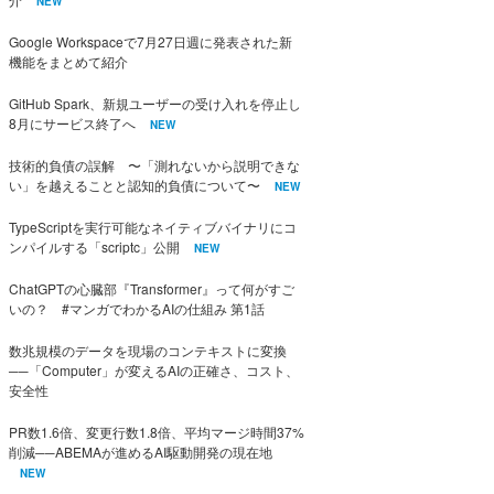
NEW
Google Workspaceで7月27日週に発表された新
機能をまとめて紹介
GitHub Spark、新規ユーザーの受け入れを停止し
8月にサービス終了へ
NEW
技術的負債の誤解 〜「測れないから説明できな
い」を越えることと認知的負債について〜
NEW
TypeScriptを実行可能なネイティブバイナリにコ
ンパイルする「scriptc」公開
NEW
ChatGPTの心臓部『Transformer』って何がすご
いの？ #マンガでわかるAIの仕組み 第1話
数兆規模のデータを現場のコンテキストに変換
──「Computer」が変えるAIの正確さ、コスト、
安全性
PR数1.6倍、変更行数1.8倍、平均マージ時間37%
削減──ABEMAが進めるAI駆動開発の現在地
NEW