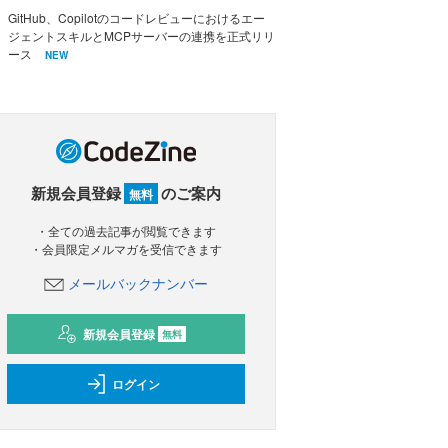
GitHub、Copilotのコードレビューにおけるエー
ジェントスキルとMCPサーバーの連携を正式リリ
ース
NEW
新規会員登録
のご案内
無料
・全ての過去記事が閲覧できます
・会員限定メルマガを受信できます
メールバックナンバー
新規会員登録
無料
ログイン