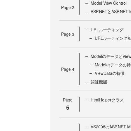
Model View Control
Page
2
ASP.NETとASP.NE
URLルーティング
Page
3
URLルーティング
ModelのデータとVie
Modelのデータの
Page
4
ViewDataの特徴
認証機能
Page
HtmlHelperクラス
5
VS2008のASP.NE