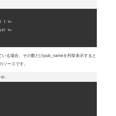
)
{
 %>

id
)
 %>

いる場合、その数だけpub_nameを列挙表示すると
のソースです。
の一部）