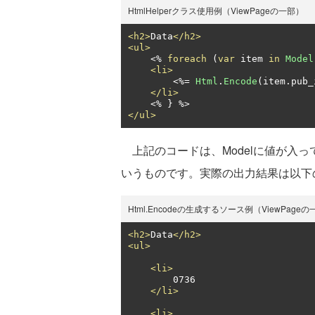
HtmlHelperクラス使用例（ViewPageの一部）
<h2>
Data
</h2>
<ul>
<%
foreach
(
var
 item 
in
Model
<li>
<%=
Html
.
Encode
(
item
.
pub_
</li>
<%
}
</ul>
上記のコードは、Modelに値が入って
いうものです。実際の出力結果は以下
Html.Encodeの生成するソース例（ViewPage
<h2>
Data
</h2>
<ul>
<li>
        0736

</li>
<li>