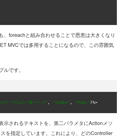
foreachと組み合わせることで恩恵は大きくなり
P.NET MVCでは多用することになるので、この雰囲気
プルです。
hersテーブルの一覧ページ"
,
"Index"
,
"Pubs"
)
されるテキストを、第二パラメタにActionメソ
ラスを指定しています。これにより、どのController