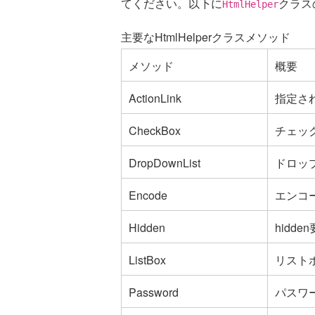
てください。以下に
クラス
HtmlHelper
主要なHtmlHelperクラスメソッド
メソッド
概要
ActionLink
指定され
CheckBox
チェッ
DropDownList
ドロッ
Encode
エンコ
Hidden
hidd
ListBox
リスト
Password
パスワ