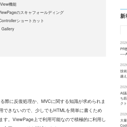
d View機能
スとViewPageのスキャフォールディング
新
o Controllerショートカット
Gallery
2026
PR
──
2026
技術
越え
2026
AI
ち筋
geを作る際に反復処理か、MVCに関する知識が求められま
クト
用できないので、少しでもHTMLを簡単に書くため
2026
す。ViewPage上で利用可能なので積極的に利用し
大量
Co