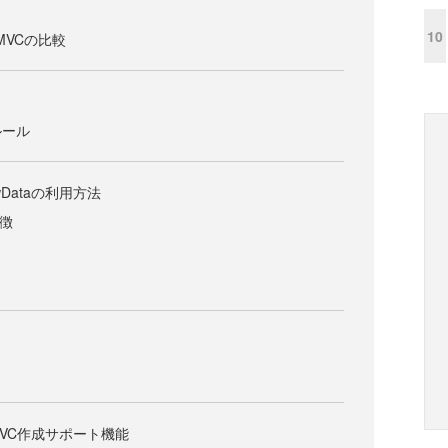
10
T MVCの比較
ルール
wDataの利用方法
特徴
T MVC作成サポート機能