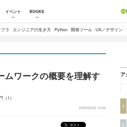
イベント
BOOKS
ンフラ
エンジニアの生き方
Python
開発ツール
UX／デザイン
Cフレームワークの概要を理解す
ア
入門（1）
1
2009/06/02 14:00
2
ポスト