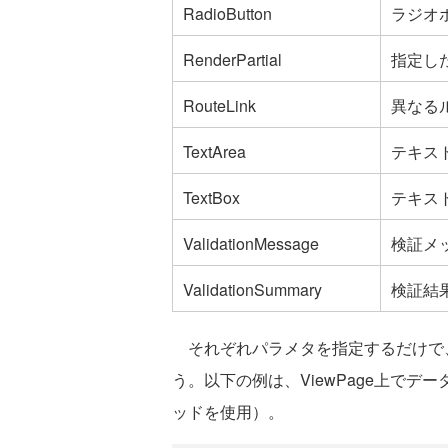
RadioButton
ラジオ
RenderPartial
指定し
RouteLink
異なる
TextArea
テキス
TextBox
テキス
ValidationMessage
検証メ
ValidationSummary
検証結
それぞれパラメタを指定するだけで、
う。以下の例は、ViewPage上で
ッドを使用）。