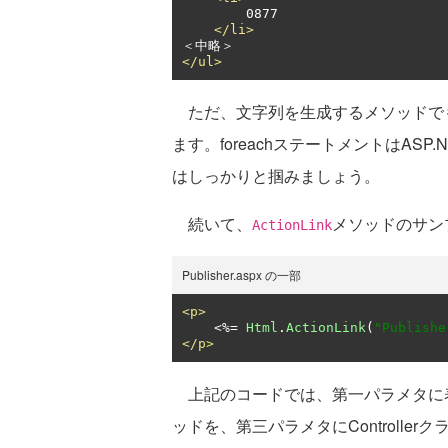
        0877

</li>
</ul>
ただ、文字列を生成するメソッドでも、
ます。foreachステートメントはAS
はしっかりと掴みましょう。
続いて、
メソッドのサン
ActionLink
Publisher.aspx の一部
<p>
<%=
Html
.
ActionLink
(
"Publis
</p>
上記のコードでは、第一パラメタに表示
ッドを、第三パラメタにControllerク