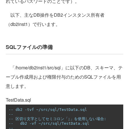
れているパスワードのことです）。
以下、主なDB操作をDB2インスタンス所有者
（db2inst1）で行います。
SQLファイルの準備
「/home/db2inst1/src/sql」に以下のDB、スキーマ、テ
ーブル作成用および権限付与のためのSQLファイルを用
意します。
TestData.sql
-- db2 -tvf ~/src/sql/TestData.sql
--
-- 区切り文字としてセミコロン「;」を使用しない場合:
--   db2 -vf ~/src/sql/TestData.sql
--