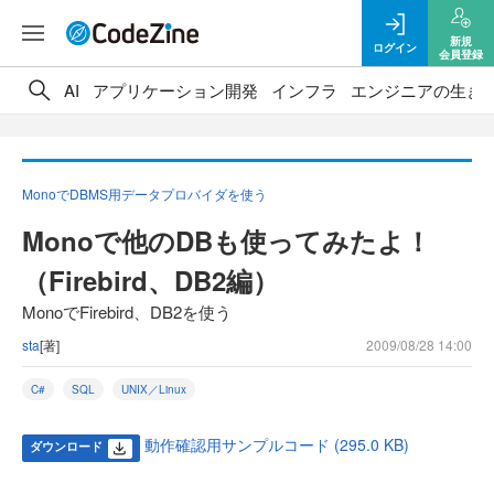
新規
ログイン
会員登録
AI
アプリケーション開発
インフラ
エンジニアの生き
MonoでDBMS用データプロバイダを使う
Monoで他のDBも使ってみたよ！
（Firebird、DB2編）
MonoでFirebird、DB2を使う
sta
[著]
2009/08/28 14:00
C#
SQL
UNIX／Linux
動作確認用サンプルコード (295.0 KB)
ダウンロード