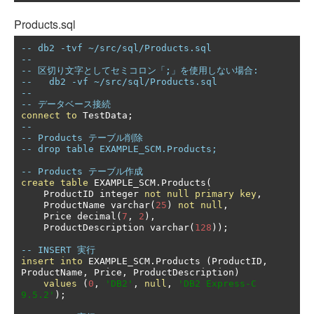
Products.sql
-- db2 -tvf ~/src/sql/Products.sql
--
-- 区切り文字としてセミコロン「;」を使用しない場合:
--   db2 -vf ~/src/sql/Products.sql
--
-- データベース接続
connect
to
 TestData
;
--
-- Products テーブル削除
-- drop table EXAMPLE_SCM.Products;
-- Products テーブル作成
create
table
 EXAMPLE_SCM
.
Products
(
    ProductID integer 
not
null
primary
key
,
    ProductName varchar
(
25
)
not
null
,
    Price decimal
(
7
,
2
),
    ProductDescription varchar
(
128
));
-- INSERT 実行
insert
into
 EXAMPLE_SCM
.
Products 
(
ProductID
,
ProductName
,
 Price
,
 ProductDescription
)
values
(
0
,
'DB2'
,
null
,
'DB2 Express-C 
9.5.2'
);