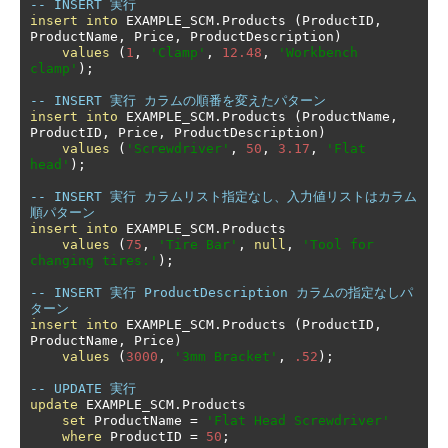
-- INSERT 実行
insert
into
 EXAMPLE_SCM
.
Products 
(
ProductID
,
ProductName
,
 Price
,
 ProductDescription
)
values
(
1
,
'Clamp'
,
12.48
,
'Workbench 
clamp'
);
-- INSERT 実行 カラムの順番を変えたパターン
insert
into
 EXAMPLE_SCM
.
Products 
(
ProductName
,
ProductID
,
 Price
,
 ProductDescription
)
values
(
'Screwdriver'
,
50
,
3.17
,
'Flat 
head'
);
-- INSERT 実行 カラムリスト指定なし、入力値リストはカラム
順パターン
insert
into
 EXAMPLE_SCM
.
Products

values
(
75
,
'Tire Bar'
,
null
,
'Tool for 
changing tires.'
);
-- INSERT 実行 ProductDescription カラムの指定なしパ
ターン
insert
into
 EXAMPLE_SCM
.
Products 
(
ProductID
,
ProductName
,
 Price
)
values
(
3000
,
'3mm Bracket'
,
.52
);
-- UPDATE 実行
update
 EXAMPLE_SCM
.
Products

set
 ProductName 
=
'Flat Head Screwdriver'
where
 ProductID 
=
50
;