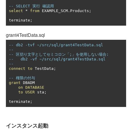
-- SELECT 実行 確認用
select
*
from
 EXAMPLE_SCM
.
Products
;
terminate
;
grant4TestData.sql
-- db2 -tvf ~/src/sql/grant4TestData.sql
--
-- 区切り文字としてセミコロン「;」を使用しない場合:
--   db2 -vf ~/src/sql/grant4TestData.sql
--
connect
to
 TestData
;
-- 権限の付与
grant
 DBADM

on
DATABASE
to
USER
 sta
;
terminate
;
インスタンス起動