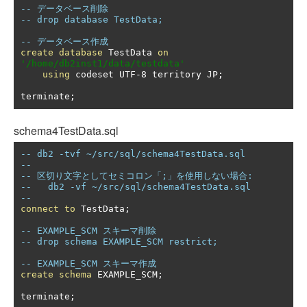
-- データベース削除
-- drop database TestData;
-- データベース作成
create
database
 TestData 
on
'/home/db2inst1/data/testdata'
using
 codeset UTF-8 territory JP
;
terminate
;
schema4TestData.sql
-- db2 -tvf ~/src/sql/schema4TestData.sql
--
-- 区切り文字としてセミコロン「;」を使用しない場合:
--   db2 -vf ~/src/sql/schema4TestData.sql
--
connect
to
 TestData
;
-- EXAMPLE_SCM スキーマ削除
-- drop schema EXAMPLE_SCM restrict;
-- EXAMPLE_SCM スキーマ作成
create
schema
 EXAMPLE_SCM
;
terminate
;