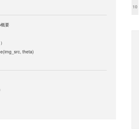
10
の概要
）
容）
img_src, theta)
果