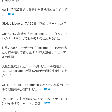
AWS、7月27日週に発表した新機能をまとめて紹
介
NEW
GitHub Models、7月30日で正式にサービス終了
ChatGPTの心臓部『Transformer』って何がすご
いの？ #マンガでわかるAIの仕組み 第1話
世界7000万ユーザーの「TimeTree」、10年の当
たり前を壊して作り直す！UX大規模リニューア
ルの裏側
大量に生成されたコードがレビューを崩壊させ
る？ CodeRabbitが語るAI時代の開発生産性向上
のコツ
GitHub、Copilot Enterprise向けチーム単位のモデ
ル管理機能を公開プレビュー
NEW
TypeScriptを実行可能なネイティブバイナリにコ
ンパイルする「scriptc」公開
NEW