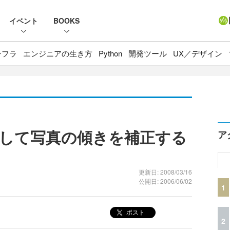
イベント
BOOKS
ンフラ
エンジニアの生き方
Python
開発ツール
UX／デザイン
して写真の傾きを補正する
ア
更新日: 2008/03/16
公開日: 2006/06/02
1
ポスト
2