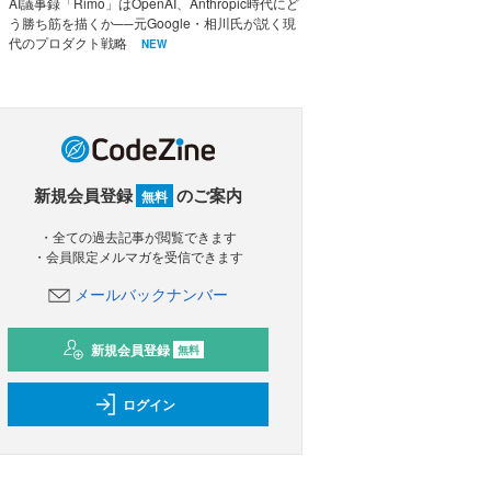
AI議事録「Rimo」はOpenAI、Anthropic時代にど
う勝ち筋を描くか──元Google・相川氏が説く現
代のプロダクト戦略
NEW
新規会員登録
のご案内
無料
・全ての過去記事が閲覧できます
・会員限定メルマガを受信できます
メールバックナンバー
新規会員登録
無料
ログイン