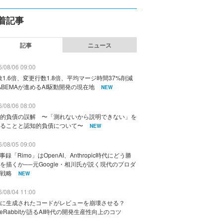
着記事
記事
ニュース
/08/06 09:00
数1.6倍、変更行数1.8倍、平均マージ時間37%削減
ABEMAが進めるAI駆動開発の現在地
NEW
/08/06 08:00
的負債の誤解 〜「測れないから説明できない」を
ることと認知的負債について〜
NEW
/08/05 09:00
議事録「Rimo」はOpenAI、Anthropic時代にどう勝
を描くか──元Google・相川氏が説く現代のプロダ
戦略
NEW
/08/04 11:00
に生成されたコードがレビューを崩壊させる？
deRabbitが語るAI時代の開発生産性向上のコツ