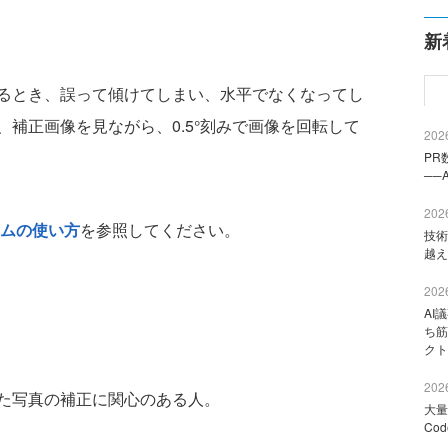
新
るとき、誤って傾けてしまい、水平でなくなってし
補正画像を見ながら、0.5°刻みで画像を回転して
2026
PR
──
2026
ムの使い方
を参照してください。
技術
越え
2026
AI
ち筋
クト
2026
た写真の補正に関心のある人。
大量
Co