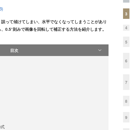
B)
3
、誤って傾けてしまい、水平でなくなってしまうことがあり
4
、0.5°刻みで画像を回転して補正する方法を紹介します。
5
目次
6
7
8
9
の式