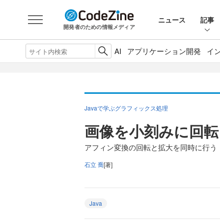
ニュース
記事
開発者のための情報メディア
AI
アプリケーション開発
イ
Javaで学ぶグラフィックス処理
画像を小刻みに回転
アフィン変換の回転と拡大を同時に行う
石立 喬
[著]
Java