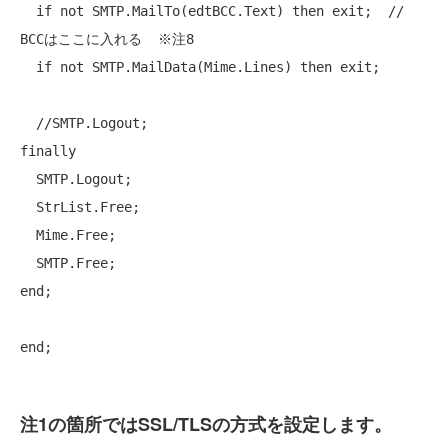
if
not
 SMTP.MailTo(edtBCC.Text) 
then
 exit;  
// 
BCCはここに入れる  ※注8
if
not
 SMTP.MailData(Mime.Lines) 
then
 exit;

//SMTP.Logout;
finally
  SMTP.Logout;

  StrList.Free;

  Mime.Free;

end
;

end
注1の箇所ではSSL/TLSの方式を設定します。