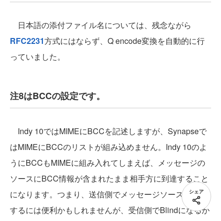
日本語の添付ファイル名については、残念ながら
RFC2231
方式にはならず、Q encode変換を自動的に行
っていました。
注8はBCCの設定です。
Indy 10ではMIMEにBCCを記述しますが、Synapseで
はMIMEにBCCのリストが組み込めません。Indy 10のよ
うにBCCもMIMEに組み入れてしまえば、メッセージの
ソースにBCC情報が含まれたまま相手方に到達すること
シェア
になります。つまり、送信側でメッセージソースを管理
するには便利かもしれませんが、受信側でBlindになるか