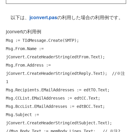
以下は、
jconvert.pas
の利用した場合の利用例です。
jconvertの利用例
Msg := TIdMessage.Create(SMTP);

Msg.From.Name := 
jConvert.CreateHeaderString(edtFrom.Text);

Msg.From.Address := 
jConvert.CreateHeaderString(edtReply.Text);  
//※注
1
Msg.Recipients.EMailAddresses := edtTO.Text;

Msg.CCList.EMailAddresses := edtCC.Text;

Msg.BccList.EMailAddresses := edtBCC.Text;

Msg.Subject := 
//Msg.Body.Text := memBody.Lines.Text;   // ※注2