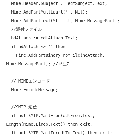
  Mime.Header.Subject := edtSubject.Text;

  Mime.AddPartMultipart('', Nil);

  Mime.AddPartText(StrList, Mime.MessagePart);

//添付ファイル
  hdAttach := edtAttach.Text;

if
 hdAttach <> '' 
then
    Mime.AddPartBinaryFromFile(hdAttach, 
Mime.MessagePart); 
//※注7
// MIMEエンコード
  Mime.EncodeMessage;

//SMTP.送信
if
not
 SMTP.MailFrom(edtFrom.Text, 
Length(Mime.Lines.Text)) 
then
 exit;

if
not
 SMTP.MailTo(edtTo.Text) 
then
 exit;
