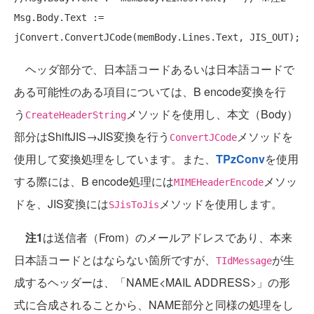
Msg.Body.Text := 
ヘッダ部分で、日本語コードあるいは日本語コードで
ある可能性のある項目については、B encode変換を行
う
メソッドを使用し、本文（Body）
CreateHeaderString
部分はShiftJIS→JIS変換を行う
メソッドを
ConvertJCode
使用して変換処理をしています。また、
TPzConv
を使用
する際には、B encode処理には
メソッ
MIMEHeaderEncode
ドを、JIS変換には
メソッドを使用します。
SJisToJis
注1
は送信者（From）のメールアドレスであり、本来
日本語コードとはならない箇所ですが、
が生
TIdMessage
成するヘッダーは、「NAME<MAIL ADDRESS>」の形
式に合成されることから、NAME部分と同様の処理をし