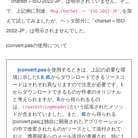
「charset = ISO-2022-JP」は明示されていません。そこ
で、上記例に別途、
を加
Msg.CharSet := 'ISO-2022-JP';
えて試してみましたが、ヘッダ部分に「charset = ISO-
2022-JP」は明示されませんでした。
jconvert.pasの使用について
jconvert.pas
を使用するときは、上記の必要な環
境に示した
I.
II.
III.
からダウンロードできるソースコ
ードはそれぞれ異なりますので注意が必要です。
I.
からダウンロードできるものが作者のオリジナル
と考えられますが、
II.
から得られるもの
は、
という拡張されたメソッ
CreateStringHeader2
ドが含まれていました。また、
III.
から得られる
jconvert.pasは独自に開発されたアプリケーション
の中で改変されたものがソースとして添付されて
おり、携帯端末へのメール送信が考慮され、特に1