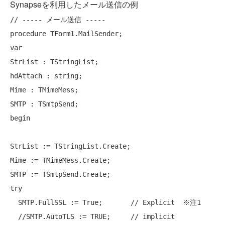
Synapseを利用したメール送信の例
// ----- メール送信 -----
procedure
var
StrList : 
TStringList
;

hdAttach : 
string
;

Mime : TMimeMess;

begin
StrList := 
TStringList
.Create;

Mime := TMimeMess.Create;

try
  SMTP.FullSSL := True;       
// Explicit  ※注1
//SMTP.AutoTLS := TRUE;     // implicit