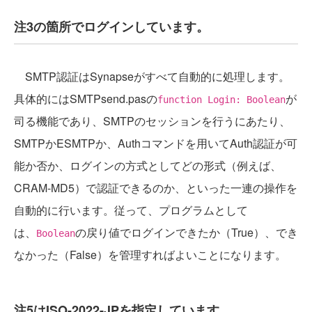
注3の箇所でログインしています。
SMTP認証はSynapseがすべて自動的に処理します。
具体的にはSMTPsend.pasの
が
function Login: Boolean
司る機能であり、SMTPのセッションを行うにあたり、
SMTPかESMTPか、Authコマンドを用いてAuth認証が可
能か否か、ログインの方式としてどの形式（例えば、
CRAM-MD5）で認証できるのか、といった一連の操作を
自動的に行います。従って、プログラムとして
は、
の戻り値でログインできたか（True）、でき
Boolean
なかった（False）を管理すればよいことになります。
注5はISO-2022-JPを指定しています。