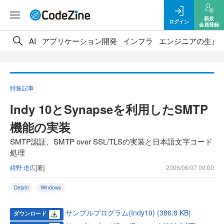
新規
ログイン
会員登録
AI
アプリケーション開発
インフラ
エンジニアの生き
特集記事
Indy 10とSynapseを利用したSMTP
機能の実装
SMTP認証、SMTP over SSL/TLSの実装と日本語文字コード
処理
紺野 道広
[著]
2006/06/07 00:00
Delphi
Windows
サンプルプログラム(Indy10) (386.8 KB)
ダウンロード