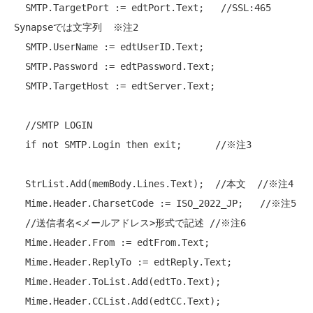
  SMTP.TargetPort := edtPort.Text;   
//SSL:465 
Synapseでは文字列  ※注2
  SMTP.UserName := edtUserID.Text;

  SMTP.Password := edtPassword.Text;

  SMTP.TargetHost := edtServer.Text;

//SMTP LOGIN
if
not
 SMTP.Login 
then
 exit;      
//※注3
  StrList.Add(memBody.Lines.Text);  
//本文  //※注4
  Mime.Header.CharsetCode := ISO_2022_JP;   
//※注5
//送信者名<メールアドレス>形式で記述 //※注6
  Mime.Header.From := edtFrom.Text;

  Mime.Header.ReplyTo := edtReply.Text;

  Mime.Header.ToList.Add(edtTo.Text);

  Mime.Header.CCList.Add(edtCC.Text);
