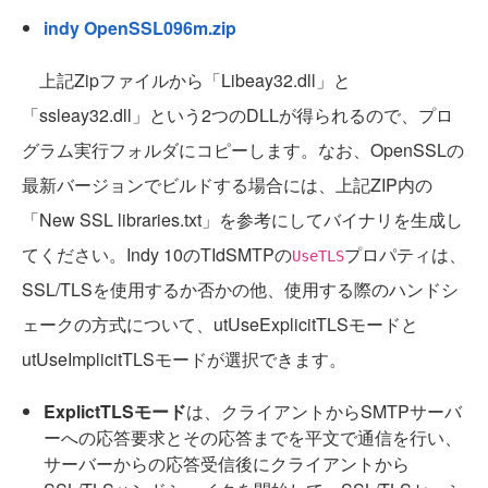
indy OpenSSL096m.zip
上記Zipファイルから「Libeay32.dll」と
「ssleay32.dll」という2つのDLLが得られるので、プロ
グラム実行フォルダにコピーします。なお、OpenSSLの
最新バージョンでビルドする場合には、上記ZIP内の
「New SSL libraries.txt」を参考にしてバイナリを生成し
てください。Indy 10のTIdSMTPの
プロパティは、
UseTLS
SSL/TLSを使用するか否かの他、使用する際のハンドシ
ェークの方式について、utUseExplicitTLSモードと
utUseImplicitTLSモードが選択できます。
ExplictTLSモード
は、クライアントからSMTPサーバ
ーへの応答要求とその応答までを平文で通信を行い、
サーバーからの応答受信後にクライアントから