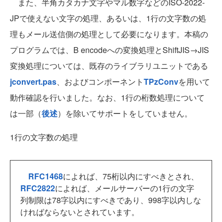
また、半角カタカナ文字やマル数字などのISO-2022-
JPで使えない文字の処理、あるいは、1行の文字数の処
理もメール送信側の処理として必要になります。本稿の
プログラムでは、B encodeへの変換処理とShiftJIS→JIS
変換処理については、既存のライブラリユニットである
jconvert.pas
、およびコンポーネント
TPzConv
を用いて
動作確認を行いました。なお、1行の桁数処理について
は一部（
後述
）を除いてサポートをしていません。
1行の文字数の処理
RFC1468
によれば、75桁以内にすべきとされ、
RFC2822
によれば、メールサーバーの1行の文字
列制限は78字以内にすべきであり、998字以内しな
ければならないとされています。