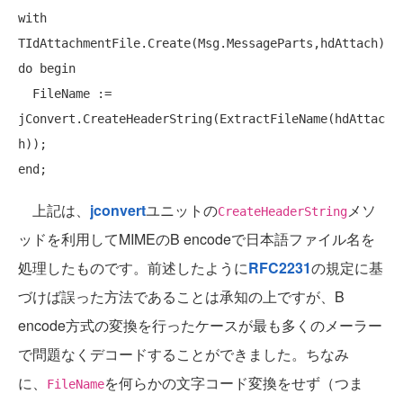
with
TIdAttachmentFile.Create(Msg.MessageParts,hdAttach) 
do
begin
  FileName := 
jConvert.CreateHeaderString(ExtractFileName(hdAttac
end
上記は、
jconvert
ユニットの
メソ
CreateHeaderString
ッドを利用してMIMEのB encodeで日本語ファイル名を
処理したものです。前述したように
RFC2231
の規定に基
づけば誤った方法であることは承知の上ですが、B
encode方式の変換を行ったケースが最も多くのメーラー
で問題なくデコードすることができました。ちなみ
に、
を何らかの文字コード変換をせず（つま
FileName