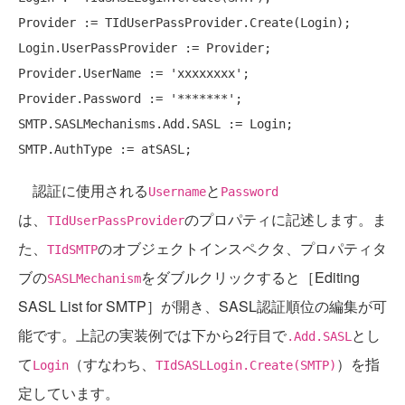
Provider := TIdUserPassProvider.Create(Login);

Login.UserPassProvider := Provider;

Provider.UserName := 'xxxxxxxx';

Provider.Password := '*******';

SMTP.SASLMechanisms.Add.SASL := Login;

認証に使用される
と
Username
Password
は、
のプロパティに記述します。ま
TIdUserPassProvider
た、
のオブジェクトインスペクタ、プロパティタ
TIdSMTP
ブの
をダブルクリックすると［Editing
SASLMechanism
SASL List for SMTP］が開き、SASL認証順位の編集が可
能です。上記の実装例では下から2行目で
とし
.Add.SASL
て
（すなわち、
）を指
Login
TIdSASLLogin.Create(SMTP)
定しています。