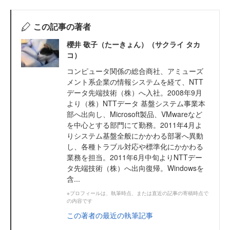
この記事の著者
櫻井 敬子（たーきょん）（サクライ タカ
コ）
コンピュータ関係の総合商社、アミューズ
メント系企業の情報システムを経て、NTT
データ先端技術（株）へ入社。2008年9月
より（株）NTTデータ 基盤システム事業本
部へ出向し、Microsoft製品、VMwareなど
を中心とする部門にて勤務。2011年4月よ
りシステム基盤全般にかかわる部署へ異動
し、各種トラブル対応や標準化にかかわる
業務を担当。2011年6月中旬よりNTTデー
タ先端技術（株）へ出向復帰。Windowsを
含...
※プロフィールは、執筆時点、または直近の記事の寄稿時点で
の内容です
この著者の最近の執筆記事