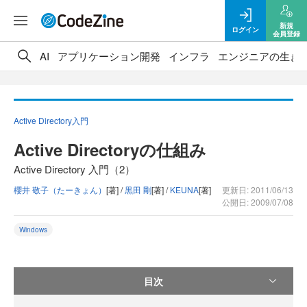
新規
ログイン
会員登録
AI
アプリケーション開発
インフラ
エンジニアの生き
Active Directory入門
Active Directoryの仕組み
Active Directory 入門（2）
櫻井 敬子（たーきょん）
[著] /
黒田 剛
[著] /
KEUNA
[著]
更新日: 2011/06/13
公開日: 2009/07/08
Windows
目次