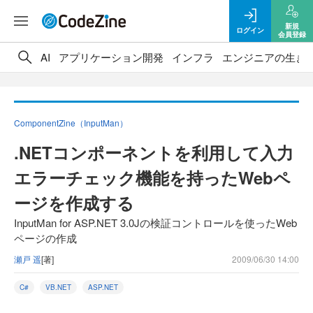
新規
ログイン
会員登録
AI
アプリケーション開発
インフラ
エンジニアの生き
ComponentZine（InputMan）
.NETコンポーネントを利用して入力
エラーチェック機能を持ったWebペ
ージを作成する
InputMan for ASP.NET 3.0Jの検証コントロールを使ったWeb
ページの作成
瀬戸 遥
[著]
2009/06/30 14:00
C#
VB.NET
ASP.NET