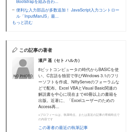
Bootstrapを組み合わ...
便利な入力部品が多数追加！ JavaScript入力コントロー
ル「InputManJS」最...
もっと読む
この記事の著者
瀬戸 遥（セト ハルカ）
8ビットコンピュータの時代からBASICを使
い、C言語を独習で学びWindows 3.1のフリ
ーソフトを作成、NiftyServeのフォーラムな
どで配布。Excel VBAとVisual Basic関連の
解説書を中心に現在まで40冊以上の書籍を
出版。近著に、「Excelユーザーのための
Access再...
※プロフィールは、執筆時点、または直近の記事の寄稿時点で
の内容です
この著者の最近の執筆記事