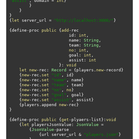
"assist"
,
 domain 
=
int
}
}
}
}
{
let
 server_url 
=
"http://localhost:3000/"
}
{
define
-
proc 
public
{
add
-
rec

                        id
:
int
,
                        name
:
String
,
                        team
:
String
,
no
:
int
,
                        goal
:
int
,
                        assist
:
int
}:
void
let
new
-
rec
:
Record
=
{
players
.
new
-
record
}
{
new
-
rec
.
set
"id"
,
 id
}
{
new
-
rec
.
set
"name"
,
 name
}
{
new
-
rec
.
set
"team"
,
 team
}
{
new
-
rec
.
set
"no"
,
no
}
{
new
-
rec
.
set
"goal"
,
 goal
}
{
new
-
rec
.
set
"assist"
,
 assist
}
{
players
.
append 
new
-
rec
}
}
{
define
-
proc 
public
{
get
-
plyaers
-
list
}:
void
{
let
 playersJsonValue
:
JsonValue
=
{
JsonValue
-
parse

{
url server_url 
&
"players.json"
}