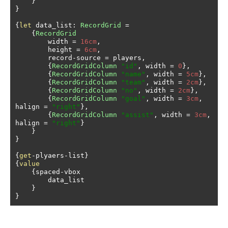
}
}
{
let
 data_list
:
RecordGrid
=
{
RecordGrid
        width 
=
16cm
,
        height 
=
6cm
,
        record
-
source 
=
 players
,
{
RecordGridColumn
"id"
,
 width 
=
0
},
{
RecordGridColumn
"name"
,
 width 
=
5cm
},
{
RecordGridColumn
"team"
,
 width 
=
2cm
},
{
RecordGridColumn
"no"
,
 width 
=
2cm
},
{
RecordGridColumn
"goal"
,
 width 
=
3cm
,
halign 
=
"right"
},
{
RecordGridColumn
"assist"
,
 width 
=
3cm
,
halign 
=
"right"
}
}
}
{
get
-
plyaers
-
list
}
{
value
{
spaced
-
vbox

        data_list

}
}