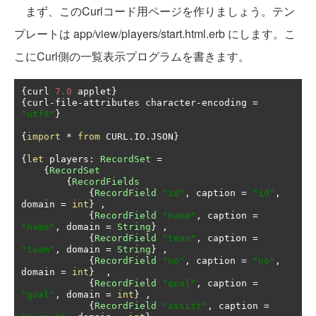
まず、このCurlコード用ページを作りましょう。テン
プレートは app/view/players/start.html.erb にします。こ
こにCurl側の一覧表示プログラムを書きます。
{
curl 
7.0
 applet
}
{
curl
-
file
-
attributes character
-
encoding 
=
"utf8"
}
{
import
*
from
 CURL
.
IO
.
JSON
}
{
let
 players
:
RecordSet
=
{
RecordSet
{
RecordFields
{
RecordField
"id"
,
 caption 
=
"id"
,
domain 
=
int
}
,
{
RecordField
"name"
,
 caption 
=
"name"
,
 domain 
=
String
}
,
{
RecordField
"team"
,
 caption 
=
"team"
,
 domain 
=
String
}
,
{
RecordField
"no"
,
 caption 
=
"no"
,
domain 
=
int
}
,
{
RecordField
"goal"
,
 caption 
=
"goal"
,
 domain 
=
int
}
,
{
RecordField
"assist"
,
 caption 
=