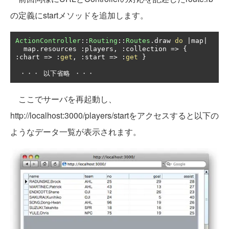
の定義にstartメソッドを追加します。
ActionController
::
Routing
::
Routes
.
draw 
do
|
map
|
  map
.
resources 
:
players
,
:
collection 
=>
{
:
chart 
=>
:
get
,
:
start 
=>
:
get
}
・・・
以下省略
・・・
ここでサーバを再起動し、
http://localhost:3000/players/startをアクセスすると以下の
ようなデータ一覧が表示されます。