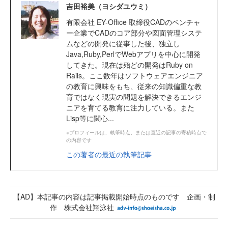
吉田裕美（ヨシダユウミ）
有限会社 EY-Office 取締役CADのベンチャ
ー企業でCADのコア部分や図面管理システ
ムなどの開発に従事した後、独立し
Java,Ruby,PerlでWebアプリを中心に開発
してきた。現在は殆どの開発はRuby on
Rails。ここ数年はソフトウェアエンジニア
の教育に興味をもち、従来の知識偏重な教
育ではなく現実の問題を解決できるエンジ
ニアを育てる教育に注力している。また
Lisp等に関心...
※プロフィールは、執筆時点、または直近の記事の寄稿時点で
の内容です
この著者の最近の執筆記事
【AD】本記事の内容は記事掲載開始時点のものです 企画・制
作 株式会社翔泳社