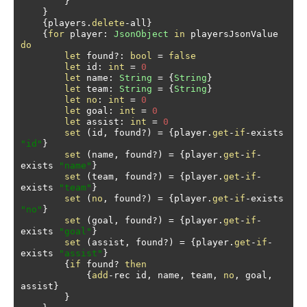
}
}
{
players
.
delete
-
all
}
{
for
 player
:
JsonObject
in
 playersJsonValue 
do
let
 found
?:
bool
=
false
let
 id
:
int
=
0
let
 name
:
String
=
{
String
}
let
 team
:
String
=
{
String
}
let
no
:
int
=
0
let
 goal
:
int
=
0
let
 assist
:
int
=
0
set
(
id
,
 found
?)
=
{
player
.
get
-
if
-
exists 
"id"
}
set
(
name
,
 found
?)
=
{
player
.
get
-
if
-
exists 
"name"
}
set
(
team
,
 found
?)
=
{
player
.
get
-
if
-
exists 
"team"
}
set
(
no
,
 found
?)
=
{
player
.
get
-
if
-
exists 
"no"
}
set
(
goal
,
 found
?)
=
{
player
.
get
-
if
-
exists 
"goal"
}
set
(
assist
,
 found
?)
=
{
player
.
get
-
if
-
exists 
"assist"
}
{
if
 found
?
then
{
add
-
rec id
,
 name
,
 team
,
no
,
 goal
,
assist
}
}