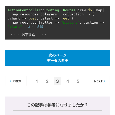
ActionController
::
Routing
::
Routes
.
draw 
do
|
map
|
  map
.
resources 
:
players
,
:
collection 
=>
{
:
chart 
=>
:
get
,
:
start 
=>
:
get
}
  map
.
root 
:
controller 
=>
"players"
,
:
action 
=>
"start"
# ← 追加
・・・
以下省略
・・・
次のページ
データの変更
1
2
3
4
5
PREV
NEXT
この記事は参考になりましたか？