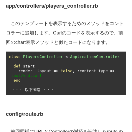
app/controllers/players_controller.rb
このテンプレートを表示するためのメソッドをコント
ロラーに追加します。Curlのコードを表示するので、前
回のchart表示メソッドと似たコードになります。
class
PlayersController
<
ApplicationController
def
 start

    render 
:
layout 
=>
false
,
:
content_type 
=>
'text/vnd.curl'
end
・・・
以下省略
・・・
config/route.rb
前回同様にURLとControllerの対応を記述したroute.rb