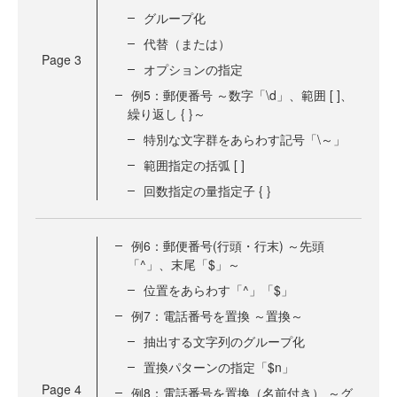
グループ化
代替（または）
Page
3
オプションの指定
例5：郵便番号 ～数字「\d」、範囲 [ ]、
繰り返し { }～
特別な文字群をあらわす記号「\～」
範囲指定の括弧 [ ]
回数指定の量指定子 { }
例6：郵便番号(行頭・行末) ～先頭
「^」、末尾「$」～
位置をあらわす「^」「$」
例7：電話番号を置換 ～置換～
抽出する文字列のグループ化
置換パターンの指定「$n」
Page
4
例8：電話番号を置換（名前付き） ～グ