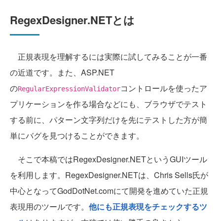
RegexDesigner.NETとは
正規表現を理解するには実際に試してみることが一番
の近道です。また、ASP.NET
の
コントロールを使ったア
RegularExpressionValidator
プリケーションを作る場合などにも、ブラウザでテスト
する前に、パターン文字列だけを先にテストした方が簡
単にバグを見つけることができます。
そこで本稿ではRegexDesigner.NETというGUIツール
を利用します。RegexDesigner.NETは、Chris Sells氏が
中心となってGodDotNet.comにて開発を進めていた正規
表現用のツールです。
他にも正規表現をチェックするツ