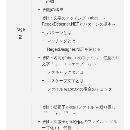
起動
例題の構成
例1：文字のマッチング（abc） ～
RegexDesigner.NETとパターンの基本～
Page
パターンとは
2
マッチングとは
RegexDesigner.NETを閉じる
例2：名前がabc.txtのファイル ～任意の1
文字「.」、エスケープ「\」～
メタキャラクタとは
エスケープ文字とは
ファイル名abc.txtの場合のチェック
例3：拡張子がtxtのファイル ～繰り返し
「*」「+」「?」～
例4：拡張子がtxtかjpgのファイル ～グル
ープ化 ( )、代替「|」～