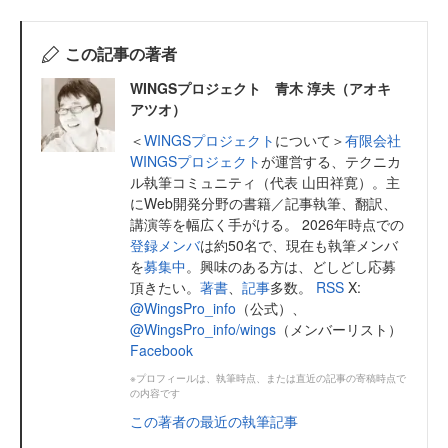
この記事の著者
WINGSプロジェクト 青木 淳夫（アオキ
アツオ）
＜
WINGSプロジェクト
について＞
有限会社
WINGSプロジェクト
が運営する、テクニカ
ル執筆コミュニティ（代表 山田祥寛）。主
にWeb開発分野の書籍／記事執筆、翻訳、
講演等を幅広く手がける。 2026年時点での
登録メンバ
は約50名で、現在も執筆メンバ
を
募集中
。興味のある方は、どしどし応募
頂きたい。
著書
、
記事
多数。
RSS
X:
@WingsPro_info
（公式）、
@WingsPro_info/wings
（メンバーリスト）
Facebook
※プロフィールは、執筆時点、または直近の記事の寄稿時点で
の内容です
この著者の最近の執筆記事