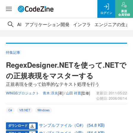
新規
ログイン
会員登録
AI
アプリケーション開発
インフラ
エンジニアの生き
特集記事
RegexDesigner.NETを使って.NETで
の正規表現をマスターする
正規表現を使って効率的なテキスト処理を行う
WINGSプロジェクト 青木 淳夫
[著] /
山田 祥寛
[監修]
更新日: 2011/05/22
公開日: 2006/06/14
C#
VB.NET
Windows
サンプルファイル（C#） (54.8 KB)
ダウンロード
サンプルファイル（VB） (56.6 KB)