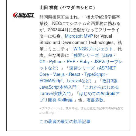
山田 祥寛（ヤマダ ヨシヒロ）
静岡県榛原町生まれ。一橋大学経済学部卒
業後、NECにてシステム企画業務に携わる
が、2003年4月に念願かなってフリーライ
ターに転身。
Microsoft MVP
for Visual
Studio and Development Technologies。執
筆コミュニティ「
WINGSプロジェクト
」代
表。主な著書に「
独習シリーズ（Java・
C#・Python・PHP・Ruby・JSP＆サーブレ
ットなど）
」「
速習シリーズ（ASP.NET
Core・Vue.js・React・TypeScript・
ECMAScript、Laravelなど）
」「
改訂3版
JavaScript本格入門
」「
これからはじめる
Laravel実践入門
」「
はじめてのAndroidア
プリ開発 Kotlin編
」他、
著書多数
。
※プロフィールは、執筆時点、または直近の記事の寄稿時点で
の内容です
この著者の最近の執筆記事