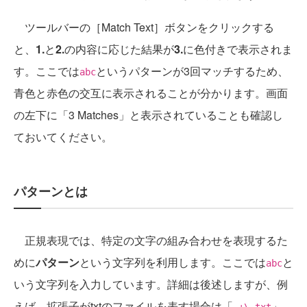
ツールバーの［Match Text］ボタンをクリックする
と、
1.
と
2.
の内容に応じた結果が
3.
に色付きで表示されま
す。ここでは
というパターンが3回マッチするため、
abc
青色と赤色の交互に表示されることが分かります。画面
の左下に「3 Matches」と表示されていることも確認し
ておいてください。
パターンとは
正規表現では、特定の文字の組み合わせを表現するた
めに
パターン
という文字列を利用します。ここでは
と
abc
いう文字列を入力しています。詳細は後述しますが、例
えば、拡張子がtxtのファイルを表す場合は「
」、
.+\.txt