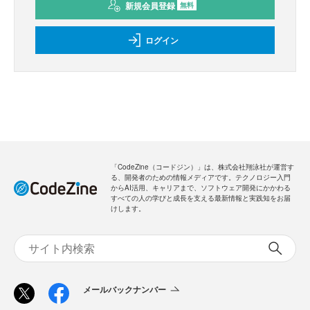
新規会員登録
無料
ログイン
「CodeZine（コードジン）」は、株式会社翔泳社が運営す
る、開発者のための情報メディアです。テクノロジー入門
からAI活用、キャリアまで、ソフトウェア開発にかかわる
すべての人の学びと成長を支える最新情報と実践知をお届
けします。
メールバックナンバー