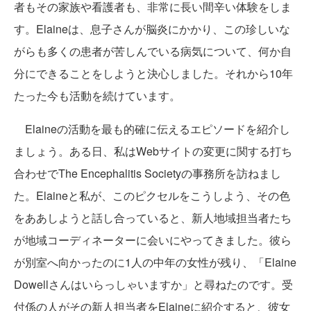
者もその家族や看護者も、非常に長い間辛い体験をしま
す。Elaineは、息子さんが脳炎にかかり、この珍しいな
がらも多くの患者が苦しんでいる病気について、何か自
分にできることをしようと決心しました。それから10年
たった今も活動を続けています。
Elaineの活動を最も的確に伝えるエピソードを紹介し
ましょう。ある日、私はWebサイトの変更に関する打ち
合わせでThe Encephalitis Societyの事務所を訪ねまし
た。Elaineと私が、このピクセルをこうしよう、その色
をああしようと話し合っていると、新人地域担当者たち
が地域コーディネーターに会いにやってきました。彼ら
が別室へ向かったのに1人の中年の女性が残り、「Elaine
Dowellさんはいらっしゃいますか」と尋ねたのです。受
付係の人がその新人担当者をElaineに紹介すると、彼女