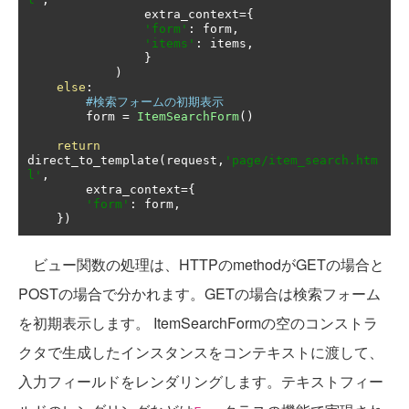
                extra_context
={
'form'
:
 form
,
'items'
:
 items
,
}
)
else
:
#検索フォームの初期表示
        form 
=
ItemSearchForm
()
return
direct_to_template
(
request
,
'page/item_search.htm
l'
,
        extra_context
={
'form'
:
 form
,
})
ビュー関数の処理は、HTTPのmethodがGETの場合と
POSTの場合で分かれます。GETの場合は検索フォーム
を初期表示します。 ItemSearchFormの空のコンストラ
クタで生成したインスタンスをコンテキストに渡して、
入力フィールドをレンダリングします。テキストフィー