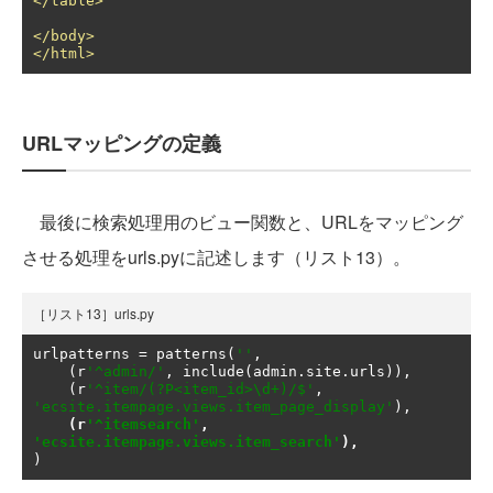
</table>
</body>
</html>
URLマッピングの定義
最後に検索処理用のビュー関数と、URLをマッピング
させる処理をurls.pyに記述します（リスト13）。
［リスト13］urls.py
urlpatterns 
=
 patterns
(
''
,
(
r
'^admin/'
,
 include
(
admin
.
site
.
urls
)),
(
r
'^item/(?P<item_id>\d+)/$'
,
'ecsite.itempage.views.item_page_display'
),
(
r
'^itemsearch'
,
'ecsite.itempage.views.item_search'
),
)