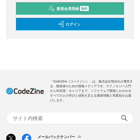
新規会員登録
無料
ログイン
「CodeZine（コードジン）」は、株式会社翔泳社が運営す
る、開発者のための情報メディアです。テクノロジー入門
からAI活用、キャリアまで、ソフトウェア開発にかかわる
すべての人の学びと成長を支える最新情報と実践知をお届
けします。
メールバックナンバー