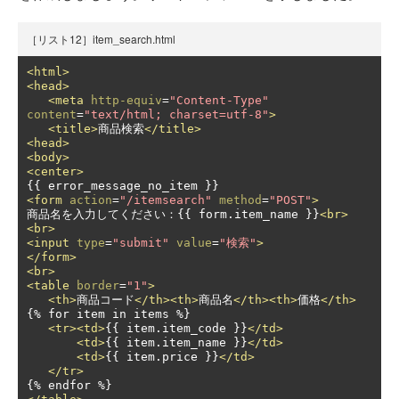
［リスト12］item_search.html
<html>
<head>
<meta
http-equiv
=
"Content-Type"
content
=
"text/html; charset=utf-8"
>
<title>
商品検索
</title>
<head>
<body>
<center>
<form
action
=
"/itemsearch"
method
=
"POST"
>
商品名を入力してください：{{ form.item_name }}
<br>
<br>
<input
type
=
"submit"
value
=
"検索"
>
</form>
<br>
<table
border
=
"1"
>
<th>
商品コード
</th><th>
商品名
</th><th>
価格
</th>
{% for item in items %}

<tr><td>
{{ item.item_code }}
</td>
<td>
{{ item.item_name }}
</td>
<td>
{{ item.price }}
</td>
</tr>