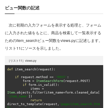
ビュー関数の記述
次に初期の入力フォームを表示する処理と、フォーム
に入力された値をもとに、商品を検索して一覧表示する
ためのitem_searchビュー関数をviews.pyに記述します。
リスト11にソースを示しました。
［リスト11］views.py
def
 item_search
(
request
):
if
 request
.
method 
==
'POST'
:
        form 
=
ItemSearchForm
(
request
.
POST
)
if
 form
.
is_valid
():
            items 
=
Item
.
objects
.
filter
(
item_name
=
form
.
cleaned_data
[
'item_name'
])
return
direct_to_template
(
request
,
'page/item_search.htm
l'
,