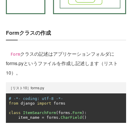
Formクラスの作成
クラスの記述はアプリケーションフォルダに
Form
forms.pyというファイルを作成し記述します（リスト
10）。
［リスト10］forms.py
# -*- coding: utf-8 -*-
from
 django 
import
 forms

class
ItemSearchForm
(
forms
.
Form
):
    item_name 
=
 forms
.
CharField
()