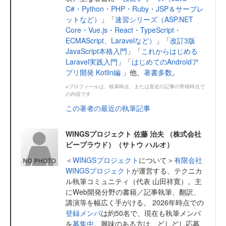
C#・Python・PHP・Ruby・JSP＆サーブレ
ットなど）
」「
速習シリーズ（ASP.NET
Core・Vue.js・React・TypeScript・
ECMAScript、Laravelなど）
」「
改訂3版
JavaScript本格入門
」「
これからはじめる
Laravel実践入門
」「
はじめてのAndroidア
プリ開発 Kotlin編
」他、
著書多数
。
※プロフィールは、執筆時点、または直近の記事の寄稿時点で
の内容です
この著者の最近の執筆記事
WINGSプロジェクト 佐藤 治夫 （株式会社
ビープラウド）（サトウ ハルオ）
＜
WINGSプロジェクト
について＞
有限会社
WINGSプロジェクト
が運営する、テクニカ
ル執筆コミュニティ（代表 山田祥寛）。主
にWeb開発分野の書籍／記事執筆、翻訳、
講演等を幅広く手がける。 2026年時点での
登録メンバ
は約50名で、現在も執筆メンバ
を
募集中
。興味のある方は、どしどし応募