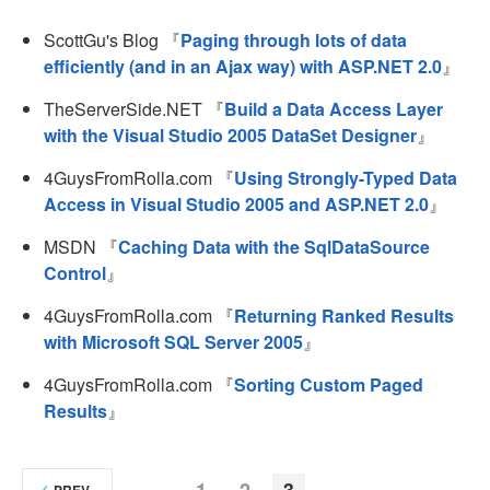
ScottGu's Blog 『
Paging through lots of data
efficiently (and in an Ajax way) with ASP.NET 2.0
』
TheServerSide.NET 『
Build a Data Access Layer
with the Visual Studio 2005 DataSet Designer
』
4GuysFromRolla.com 『
Using Strongly-Typed Data
Access in Visual Studio 2005 and ASP.NET 2.0
』
MSDN 『
Caching Data with the SqlDataSource
Control
』
4GuysFromRolla.com 『
Returning Ranked Results
with Microsoft SQL Server 2005
』
4GuysFromRolla.com 『
Sorting Custom Paged
Results
』
1
2
3