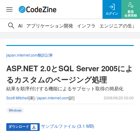
新規
ログイン
会員登録
AI
アプリケーション開発
インフラ
エンジニアの生き
japan.internet.com翻訳記事
ASP.NET 2.0とSQL Server 2005によ
るカスタムのページング処理
結果を順序付けする機能によるサブセット取得の簡易化
Scott Mitchell
[著] /
japan.internet.com
[訳]
2006/06/20 00:00
Windows
サンプルファイル (3.1 MB)
ダウンロード