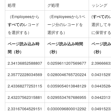
処理
グ処理
ッシング
（Employeesから
（Employeesから1ペ
(
すべての
すべての
レコード
ージ分のレコードを
選択して
を選択する）
選択する）
に保管す
ページ読み込み時
ページ読み込み時間
ページ読
間（秒）
（秒）
（秒）
2.34136852588807
0.0259611207569677
2.3966663
2.35772228034569
0.0280046765720224
0.0431529
2.43368277253115
0.0359054013848129
0.0443528
2.43237562315881
0.0295534767686955
0.0442313
2.33167064529151
0.0300096800012292
0.0491523