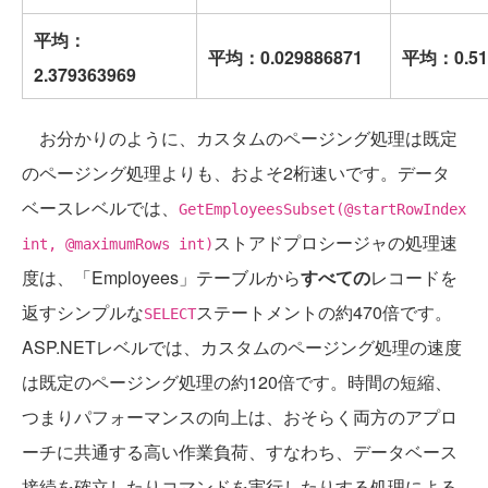
平均：
平均：0.029886871
平均：0.51
2.379363969
お分かりのように、カスタムのページング処理は既定
のページング処理よりも、およそ2桁速いです。データ
ベースレベルでは、
GetEmployeesSubset(@startRowIndex
ストアドプロシージャの処理速
int, @maximumRows int)
度は、「Employees」テーブルから
すべての
レコードを
返すシンプルな
ステートメントの約470倍です。
SELECT
ASP.NETレベルでは、カスタムのページング処理の速度
は既定のページング処理の約120倍です。時間の短縮、
つまりパフォーマンスの向上は、おそらく両方のアプロ
ーチに共通する高い作業負荷、すなわち、データベース
接続を確立したりコマンドを実行したりする処理による