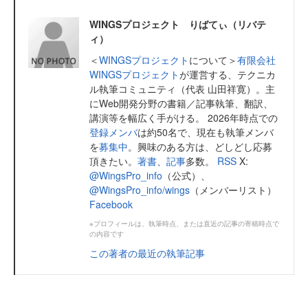
WINGSプロジェクト りばてぃ（リバテ
ィ）
＜
WINGSプロジェクト
について＞
有限会社
WINGSプロジェクト
が運営する、テクニカ
ル執筆コミュニティ（代表 山田祥寛）。主
にWeb開発分野の書籍／記事執筆、翻訳、
講演等を幅広く手がける。 2026年時点での
登録メンバ
は約50名で、現在も執筆メンバ
を
募集中
。興味のある方は、どしどし応募
頂きたい。
著書
、
記事
多数。
RSS
X:
@WingsPro_info
（公式）、
@WingsPro_info/wings
（メンバーリスト）
Facebook
※プロフィールは、執筆時点、または直近の記事の寄稿時点で
の内容です
この著者の最近の執筆記事