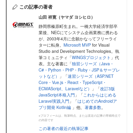
この記事の著者
山田 祥寛（ヤマダ ヨシヒロ）
静岡県榛原町生まれ。一橋大学経済学部卒
業後、NECにてシステム企画業務に携わる
が、2003年4月に念願かなってフリーライ
ターに転身。
Microsoft MVP
for Visual
Studio and Development Technologies。執
筆コミュニティ「
WINGSプロジェクト
」代
表。主な著書に「
独習シリーズ（Java・
C#・Python・PHP・Ruby・JSP＆サーブレ
ットなど）
」「
速習シリーズ（ASP.NET
Core・Vue.js・React・TypeScript・
ECMAScript、Laravelなど）
」「
改訂3版
JavaScript本格入門
」「
これからはじめる
Laravel実践入門
」「
はじめてのAndroidア
プリ開発 Kotlin編
」他、
著書多数
。
※プロフィールは、執筆時点、または直近の記事の寄稿時点で
の内容です
この著者の最近の執筆記事