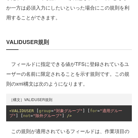
か一方は必須入力にしたいといった場合にこの規則を利
用することができます。
VALIDUSER規則
フィールドに指定できる値がTFSに登録されているユ
ーザーの名前に限定されることを示す規則です。この規
則のxml構文は次のようになります。
［構文］VALIDUSER規則
<VALIDUSER
 [
group
=
"対象グループ"
] [
for
=
"適用グルー
プ"
] [
not
=
"除外グループ"
] 
/>
この規則が適用されているフィールドは、作業項目の