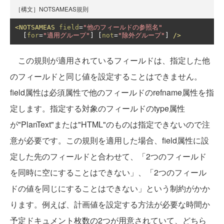
［構文］NOTSAMEAS規則
<NOTSAMEAS
field
=
"他のフィールドの参照名"
  [
for
=
"適用グループ"
] [
not
=
"除外グループ"
] 
/>
この規則が適用されているフィールドは、指定した他
のフィールドと同じ値を設定することはできません。
field属性は必須属性で他のフィールドのrefname属性を指
定します。指定する対象のフィールドのtype属性
が"PlanText"または"HTML"のものは指定できないので注
意が必要です。この規則を適用した場合、field属性に設
定した先のフィールドと合わせて、「2つのフィールド
を同時に空にすることはできない」、「2つのフィール
ドの値を同じにすることはできない」という制約がかか
ります。例えば、計画値を設定する方法が必要な時間か
予定ドキュメント枚数の2つが用意されていて、どちら