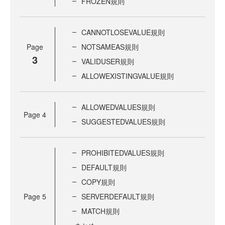
FROZEN規則
CANNOTLOSEVALUE規則
Page
NOTSAMEAS規則
3
VALIDUSER規則
ALLOWEXISTINGVALUE規則
ALLOWEDVALUES規則
Page
4
SUGGESTEDVALUES規則
PROHIBITEDVALUES規則
DEFAULT規則
COPY規則
Page
5
SERVERDEFAULT規則
MATCH規則