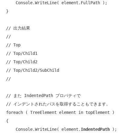
    Console.WriteLine( element.FullPath );

}

// 出力結果
// 
// Top
// Top/Child1
// Top/Child2
// Top/Child2/SubChild
// 
// また IndentedPath プロパティで
// インデントされたパスを取得することもできます。
foreach
 ( TreeElement element 
in
 topElement )

{

    Console.WriteLine( element.
IndentedPath
 );
