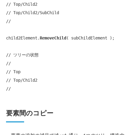
// Top/Child2
// Top/Child2/SubChild
// 
child2Element.
RemoveChild
( subChildElement );

// ツリーの状態
// 
// Top
// Top/Child2
// 
要素間のコピー