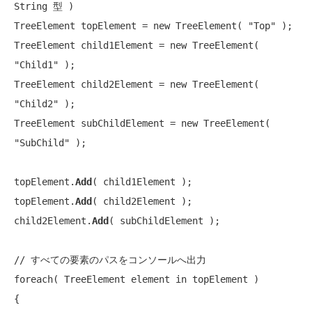
String 型 )
TreeElement topElement = 
new
 TreeElement( 
"Top"
 );

TreeElement child1Element = 
new
 TreeElement( 
"Child1"
 );

TreeElement child2Element = 
new
 TreeElement( 
"Child2"
 );

TreeElement subChildElement = 
new
 TreeElement( 
"SubChild"
 );

topElement.
Add
( child1Element );

topElement.
Add
( child2Element );

child2Element.
Add
( subChildElement );

// すべての要素のパスをコンソールへ出力
foreach
( TreeElement element 
in
 topElement )

{
