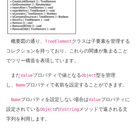
概要図の通り、
クラスは子要素を管理する
TreeElement
コレクションを持っており、これらの関連が集まること
でツリー構造を表現しています。
また
プロパティで値となる
型を管理
Value
Object
し、
プロパティで名前を設定することができます。
Name
プロパティを設定しない場合は
プロパティに
Name
Value
設定されている
の
メソッドで返される文
Object
ToString
字列を利用します。