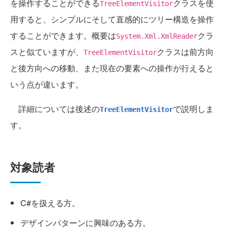
を操作することができる
クラスを使
TreeElementVisitor
用すると、シンプルにそして直感的にツリー構造を操作
することができます。概要は
クラ
System.Xml.XmlReader
スと似ていますが、
クラスは前方向
TreeElementVisitor
と後方向への移動、また現在の要素への操作が行えると
いう点が違います。
詳細については後述の
で説明しま
TreeElementVisitor
す。
対象読者
C#を扱える方。
デザインパターンに興味のある方。