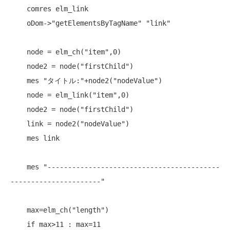
    comres elm_link

    oDom->"getElementsByTagName" "link"

    node = elm_ch("item",0)

    node2 = node("firstChild")

    mes "タイトル:"+node2("nodeValue")

    node = elm_link("item",0)

    node2 = node("firstChild")

    link = node2("nodeValue")

    mes link

    mes "------------------------------------------
----------------------"

    max=elm_ch("length")

    if max>11 : max=11
