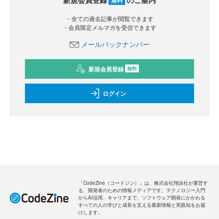
・全ての過去記事が閲覧できます
・会員限定メルマガを受信できます
メールバックナンバー
新規会員登録
無料
ログイン
「CodeZine（コードジン）」は、株式会社翔泳社が運営す
る、開発者のための情報メディアです。テクノロジー入門
からAI活用、キャリアまで、ソフトウェア開発にかかわる
すべての人の学びと成長を支える最新情報と実践知をお届
けします。