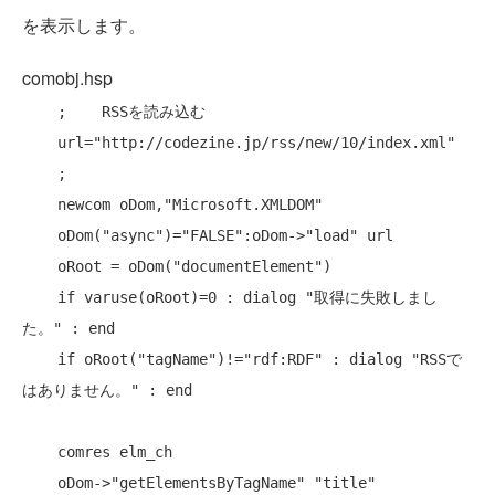
を表示します。
comobj.hsp
    ;    RSSを読み込む

    url="http://codezine.jp/rss/new/10/index.xml"

    ;

    newcom oDom,"Microsoft.XMLDOM"

    oDom("async")="FALSE":oDom->"load" url

    oRoot = oDom("documentElement")

    if varuse(oRoot)=0 : dialog "取得に失敗しまし
た。" : end

    if oRoot("tagName")!="rdf:RDF" : dialog "RSSで
はありません。" : end

    comres elm_ch

    oDom->"getElementsByTagName" "title"
