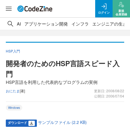
新規
ログイン
会員登録
AI
アプリケーション開発
インフラ
エンジニアの生き
HSP入門
開発者のためのHSP言語スピード入
門
HSP言語を利用した代表的なプログラムの実例
おにたま
[著]
更新日: 2008/08/22
公開日: 2006/07/04
Windows
サンプルファイル (2.2 KB)
ダウンロード