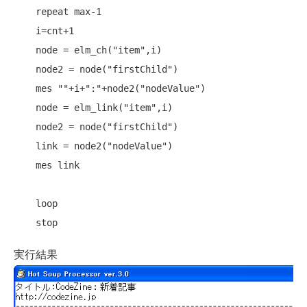
    repeat max-1

    i=cnt+1

    node = elm_ch("item",i)

    node2 = node("firstChild")

    mes ""+i+":"+node2("nodeValue")

    node = elm_link("item",i)

    node2 = node("firstChild")

    link = node2("nodeValue")

    mes link

    loop

実行結果