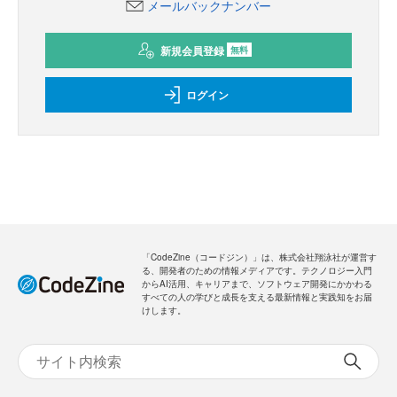
メールバックナンバー
新規会員登録
無料
ログイン
「CodeZine（コードジン）」は、株式会社翔泳社が運営す
る、開発者のための情報メディアです。テクノロジー入門
からAI活用、キャリアまで、ソフトウェア開発にかかわる
すべての人の学びと成長を支える最新情報と実践知をお届
けします。