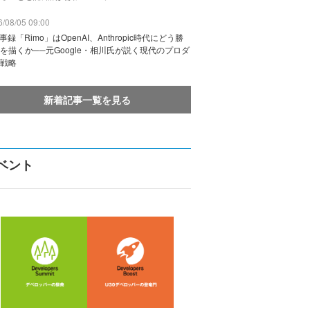
/08/05 09:00
議事録「Rimo」はOpenAI、Anthropic時代にどう勝
を描くか──元Google・相川氏が説く現代のプロダ
戦略
新着記事一覧を見る
ベント