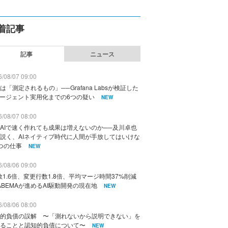
着記事
記事
ニュース
/08/07 09:00
は「測定されるもの」──Grafana Labsが検証した
エージェント実用化までの6つの疑い
NEW
/08/07 08:00
AIで速く作れても成果は増えないのか──及川卓也
説く、AIネイティブ時代に人間が手放してはいけな
つの仕事
NEW
/08/06 09:00
数1.6倍、変更行数1.8倍、平均マージ時間37%削減
ABEMAが進めるAI駆動開発の現在地
NEW
/08/06 08:00
的負債の誤解 〜「測れないから説明できない」を
ることと認知的負債について〜
NEW