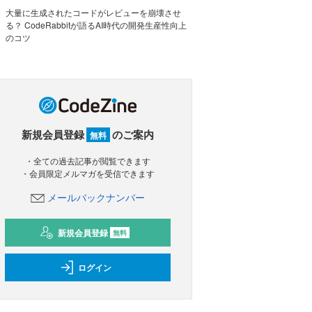
大量に生成されたコードがレビューを崩壊させ
る？ CodeRabbitが語るAI時代の開発生産性向上
のコツ
新規会員登録
のご案内
無料
・全ての過去記事が閲覧できます
・会員限定メルマガを受信できます
メールバックナンバー
新規会員登録
無料
ログイン