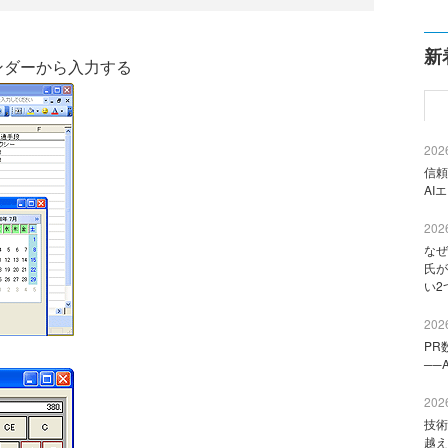
新
レンダーから入力する
2026
信頼
AI
2026
なぜ
氏が
い2
2026
PR
──
2026
技術
越え