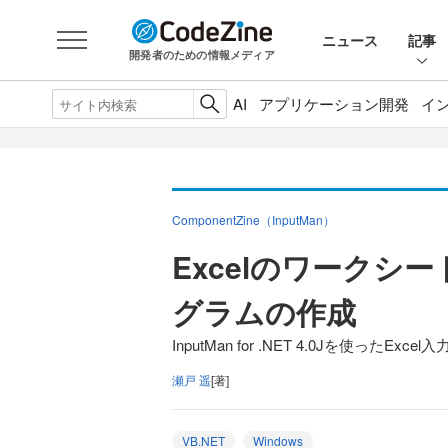
ニュース
記事
開発者のための情報メディア
AI
アプリケーション開発
イ
ComponentZine（InputMan）
Excelのワークシ
グラムの作成
InputMan for .NET 4.0Jを使ったEx
瀬戸 遥
[著]
VB.NET
Windows