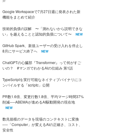
Google Workspaceで7月27日週に発表された新
機能をまとめて紹介
技術的負債の誤解 〜「測れないから説明できな
い」を越えることと認知的負債について〜
NEW
GitHub Spark、新規ユーザーの受け入れを停止し
8月にサービス終了へ
NEW
ChatGPTの心臓部『Transformer』って何がすご
いの？ #マンガでわかるAIの仕組み 第1話
TypeScriptを実行可能なネイティブバイナリにコ
ンパイルする「scriptc」公開
PR数1.6倍、変更行数1.8倍、平均マージ時間37%
削減──ABEMAが進めるAI駆動開発の現在地
NEW
数兆規模のデータを現場のコンテキストに変換
──「Computer」が変えるAIの正確さ、コスト、
安全性