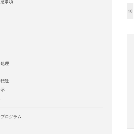
注意事項
10
加
と処理
の転送
表示
理
ルプログラム