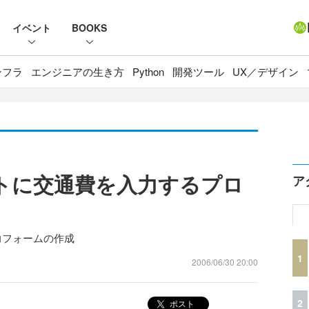
イベント
BOOKS
ンフラ
エンジニアの生き方
Python
開発ツール
UX／デザイン
ートに交通費を入力するプロ
ア
cel入力フォームの作成
1
2006/06/30 20:00
2
ポスト