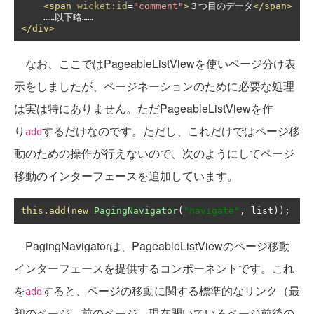
<span
wicket:id
=
"comment"
>
３つ目のデータ
</span>
</div>
なお、ここではPageableListViewを使いページ分け表
示をしましたが、ページネーションのために必要な処理
は実は特にありません。ただPageableListViewを作
り
するだけなのです。ただし、これだけではページ移
add
動のための操作が行えないので、次のようにしてページ
移動のインターフェースを追加しています。
this
.
add
(
new
PagingNavigator
(
"navigate"
,
 list
));
PagingNavigatorは、PageableListViewのページ移動
インターフェースを提供するコンポーネントです。これ
を
すると、ページの移動に関する標準的なリンク（最
add
初のページ、前のページ、現在開いているページ前後の