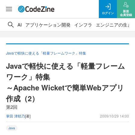
新規
ログイン
会員登録
AI
アプリケーション開発
インフラ
エンジニアの生き
Javaで軽快に使える「軽量フレームワーク」特集
Javaで軽快に使える「軽量フレーム
ワーク」特集
～Apache Wicketで簡単Webアプリ
作成（2）
第2回
掌田 津耶乃
[著]
2009/10/29 14:00
Java