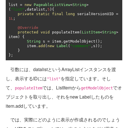
list 
=
new
PageableListView
<
String
>
(
"list"
,
datalist
,
5
){
private
static
final
long
 serialVersionUID 
=
1L
;
@Override
protected
void
 populateItem
(
ListItem
<
String
>
item
)
{
String
 s 
=
 item
.
getModelObject
();
        item
.
add
(
new
Label
(
"comment"
,
s
));
}
};
引数には、datalistというArrayListインスタンスを渡
し、表示するIDには
を指定しています。そし
"list"
て、
では、ListItemから
でオ
populateItem
getModelObject
ブジェクトを取り出し、それをnew Labelしたものを
item.addしています。
では、実際にどのように表示が作成されるのでしょう