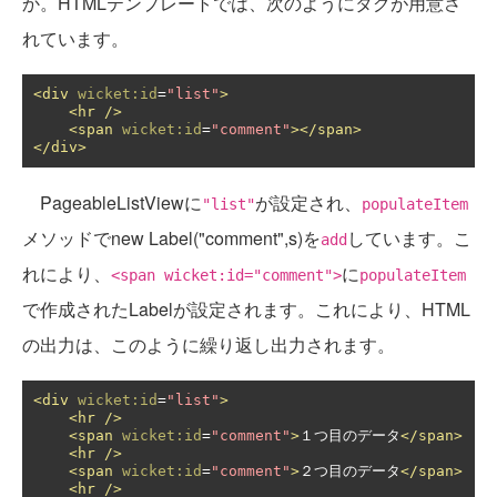
か。HTMLテンプレートでは、次のようにタグが用意さ
れています。
<div
wicket:id
=
"list"
>
<hr
/>
<span
wicket:id
=
"comment"
></span>
</div>
PageableListViewに
が設定され、
"list"
populateItem
メソッドでnew Label("comment",s)を
しています。こ
add
れにより、
に
<span wicket:id="comment">
populateItem
で作成されたLabelが設定されます。これにより、HTML
の出力は、このように繰り返し出力されます。
<div
wicket:id
=
"list"
>
<hr
/>
<span
wicket:id
=
"comment"
>
１つ目のデータ
</span>
<hr
/>
<span
wicket:id
=
"comment"
>
２つ目のデータ
</span>
<hr
/>