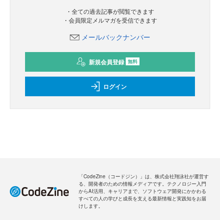
・全ての過去記事が閲覧できます
・会員限定メルマガを受信できます
メールバックナンバー
新規会員登録
無料
ログイン
「CodeZine（コードジン）」は、株式会社翔泳社が運営す
る、開発者のための情報メディアです。テクノロジー入門
からAI活用、キャリアまで、ソフトウェア開発にかかわる
すべての人の学びと成長を支える最新情報と実践知をお届
けします。