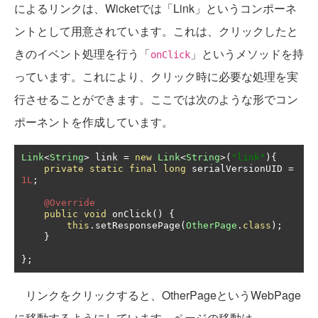
によるリンクは、Wicketでは「Link」というコンポーネ
ントとして用意されています。これは、クリックしたと
きのイベント処理を行う「
」というメソッドを持
onClick
っています。これにより、クリック時に必要な処理を実
行させることができます。ここでは次のような形でコン
ポーネントを作成しています。
Link
<
String
>
 link 
=
new
Link
<
String
>(
"link"
){
private
static
final
long
 serialVersionUID 
=
1L
;
@Override
public
void
 onClick
()
{
this
.
setResponsePage
(
OtherPage
.
class
);
}
};
リンクをクリックすると、OtherPageというWebPage
に移動するようにしています。ページの移動は、