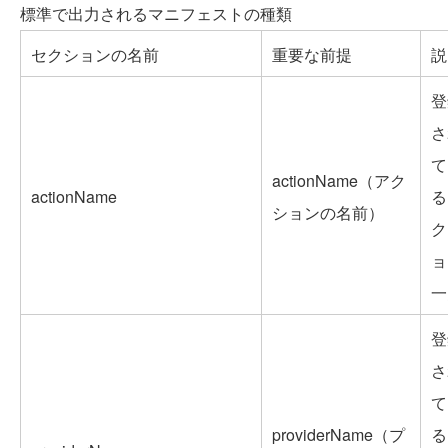
標準で出力されるマニフェストの種類
セクションの名前
重要な前提
説
登
さ
て
actionName（アク
actionName
る
ションの名前）
ク
ョ
一
登
さ
て
providerName（プ
る