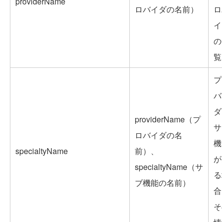
providerName
ロバイダの名前）
ロ
イ
の
覧
プ
バ
ダ
providerName（プ
サ
ロバイダの名
機
specialtyName
前）、
が
specialtyName（サ
る
ブ機能の名前）
合
そ