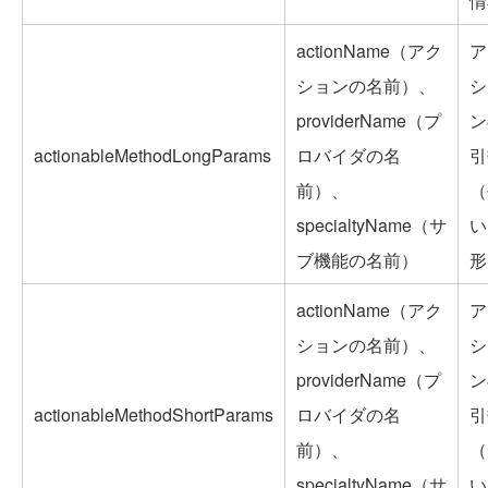
情
actionName（アク
ア
ションの名前）、
シ
providerName（プ
ン
actionableMethodLongParams
ロバイダの名
引
前）、
（
specialtyName（サ
い
ブ機能の名前）
形
actionName（アク
ア
ションの名前）、
シ
providerName（プ
ン
actionableMethodShortParams
ロバイダの名
引
前）、
（
specialtyName（サ
い