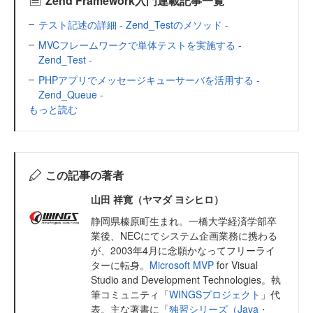
Zend Framework入門連載記事一覧
テスト記述の詳細 - Zend_Testのメソッド -
MVCフレームワークで単体テストを実施する -
Zend_Test -
PHPアプリでメッセージキューサーバを活用する -
Zend_Queue -
もっと読む
この記事の著者
山田 祥寛（ヤマダ ヨシヒロ）
静岡県榛原町生まれ。一橋大学経済学部卒
業後、NECにてシステム企画業務に携わる
が、2003年4月に念願かなってフリーライ
ターに転身。
Microsoft MVP
for Visual
Studio and Development Technologies。執
筆コミュニティ「
WINGSプロジェクト
」代
表。主な著書に「
独習シリーズ（Java・