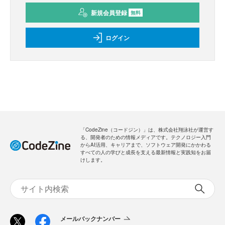
新規会員登録
無料
ログイン
「CodeZine（コードジン）」は、株式会社翔泳社が運営す
る、開発者のための情報メディアです。テクノロジー入門
からAI活用、キャリアまで、ソフトウェア開発にかかわる
すべての人の学びと成長を支える最新情報と実践知をお届
けします。
メールバックナンバー