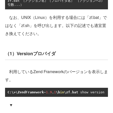
zf
.
bat 
（アクション名）（プロバイダ名）
（アクションへの
引数...）
なお、UNIX（Linux）を利用する場合には「zf.bat」で
はなく「zf.sh」を呼び出します。以下の記述でも適宜置
き換えてください。
（1）Versionプロバイダ
利用しているZend Frameworkのバージョンを表示しま
す。
C
:
\>\ZendFramework
-
1.9
.
1
\b
in
\zf
.
bat
 show version
▼