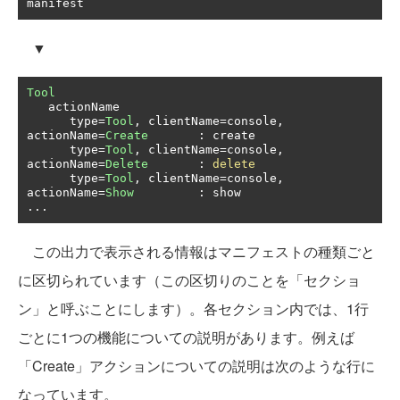
manifest
▼
Tool
   actionName

      type
=
Tool
,
 clientName
=
console
,
actionName
=
Create
:
 create

      type
=
Tool
,
 clientName
=
console
,
actionName
=
Delete
:
delete
      type
=
Tool
,
 clientName
=
console
,
actionName
=
Show
:
...
この出力で表示される情報はマニフェストの種類ごと
に区切られています（この区切りのことを「セクショ
ン」と呼ぶことにします）。各セクション内では、1行
ごとに1つの機能についての説明があります。例えば
「Create」アクションについての説明は次のような行に
なっています。