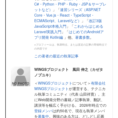
C#・Python・PHP・Ruby・JSP＆サーブレ
ットなど）
」「
速習シリーズ（ASP.NET
Core・Vue.js・React・TypeScript・
ECMAScript、Laravelなど）
」「
改訂3版
JavaScript本格入門
」「
これからはじめる
Laravel実践入門
」「
はじめてのAndroidア
プリ開発 Kotlin編
」他、
著書多数
。
※プロフィールは、執筆時点、または直近の記事の寄稿時点で
の内容です
この著者の最近の執筆記事
WINGSプロジェクト 風田 伸之（カゼタ
ノブユキ）
＜
WINGSプロジェクト
について＞
有限会社
WINGSプロジェクト
が運営する、テクニカ
ル執筆コミュニティ（代表 山田祥寛）。主
にWeb開発分野の書籍／記事執筆、翻訳、
講演等を幅広く手がける。 2026年時点での
登録メンバ
は約50名で、現在も執筆メンバ
を
募集中
。興味のある方は、どしどし応募