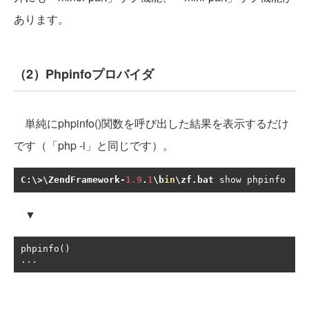
あります。
（2）Phpinfoプロバイダ
単純にphpinfo()関数を呼び出した結果を表示するだけ
です（「php -i」と同じです）。
C
:
\>\ZendFramework
-
1.9
.
1
\b
in
\zf
.
bat 
show phpinfo
▼
phpinfo
()
...