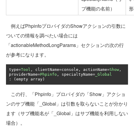
ブ機能の名前）
形
例えばPhpinfoプロバイダのShowアクションの引数に
ついての情報を調べたい場合には
「actionableMethodLongParams」セクションの次の行
が参考になります。
type
=
Tool
,
 clientName
=
console
,
 actionName
=
Show
,
providerName
=
Phpinfo
,
 specialtyName
=
_Global
:
(
empty array
)
この行、「Phpinfo」プロバイダの「Show」アクショ
ンのサブ機能「_Global」は引数を取らないことが分かり
ます（サブ機能名が「_Global」はサブ機能を利用しない
場合）。