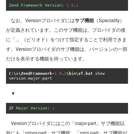
Zend
Framework
Version
:
1.9
.
1
なお、Versionプロバイダには
サブ機能
（Speciality）
が定義されています。このサブ機能は、プロバイダの後
に「.」（ピリオド）をつけて指定することで利用できま
す。Versionプロバイダのサブ機能は、バージョンの一部
だけを表示する機能を持っています。
C
:
\>\ZendFramework
-
1.9
.
1
\b
in
\zf
.
bat
 show 
version
.
major
-
part
▼
ZF 
Major
Version
:
1
Versionプロバイダにはこの「major-part」サブ機能以
外にも「minor-part」サブ機能、「mini-part」サブ機能が