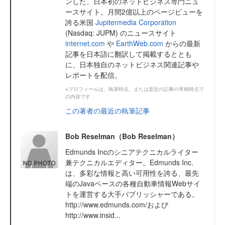
ンした、日本初のネットビジネス専門ニュ
ースサイト。月間2億以上のページビューを
誇る米国
Jupitermedia Corporation
(Nasdaq: JUPM) のニュースサイト
internet.com
や
EarthWeb.com
からの最新
記事を日本語に翻訳して掲載するととも
に、日本独自のネットビジネス関連記事や
レポートを配信。
※プロフィールは、執筆時点、または直近の記事の寄稿時点で
の内容です
この著者の最近の執筆記事
Bob Reselman（Bob Reselman）
Edmunds Incのシニアテクニカルライター
兼テクニカルエディター。Edmunds Inc.
は、多彩な情報と高い可用性を誇る、最先
端のJavaベースの各種自動車情報Webサイ
トを運営する大手パブリッシャーである。
http://www.edmunds.com/および
http://www.insid...