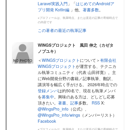
Laravel実践入門
」「
はじめてのAndroidア
プリ開発 Kotlin編
」他、
著書多数
。
※プロフィールは、執筆時点、または直近の記事の寄稿時点で
の内容です
この著者の最近の執筆記事
WINGSプロジェクト 風田 伸之（カゼタ
ノブユキ）
＜
WINGSプロジェクト
について＞
有限会社
WINGSプロジェクト
が運営する、テクニカ
ル執筆コミュニティ（代表 山田祥寛）。主
にWeb開発分野の書籍／記事執筆、翻訳、
講演等を幅広く手がける。 2026年時点での
登録メンバ
は約50名で、現在も執筆メンバ
を
募集中
。興味のある方は、どしどし応募
頂きたい。
著書
、
記事
多数。
RSS
X:
@WingsPro_info
（公式）、
@WingsPro_info/wings
（メンバーリスト）
Facebook
※プロフィールは、執筆時点、または直近の記事の寄稿時点で