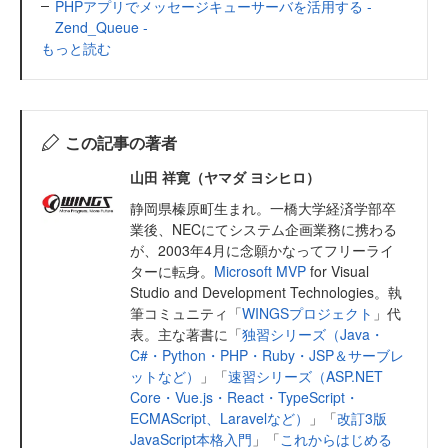
PHPアプリでメッセージキューサーバを活用する -
Zend_Queue -
もっと読む
この記事の著者
山田 祥寛（ヤマダ ヨシヒロ）
静岡県榛原町生まれ。一橋大学経済学部卒
業後、NECにてシステム企画業務に携わる
が、2003年4月に念願かなってフリーライ
ターに転身。
Microsoft MVP
for Visual
Studio and Development Technologies。執
筆コミュニティ「
WINGSプロジェクト
」代
表。主な著書に「
独習シリーズ（Java・
C#・Python・PHP・Ruby・JSP＆サーブレ
ットなど）
」「
速習シリーズ（ASP.NET
Core・Vue.js・React・TypeScript・
ECMAScript、Laravelなど）
」「
改訂3版
JavaScript本格入門
」「
これからはじめる