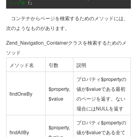
リンク集'
);
コンテナからページを検索するためのメソッドには、
次のようなものがあります。
Zend_Navigation_Containerクラスを検索するためのメ
ソッド
メソッド名
引数
説明
プロパティ$propertyの
$property,
値が$valueである最初
findOneBy
$value
のページを返す。ない
場合にはNULLを返す
プロパティ$propertyの
$property,
findAllBy
値が$valueである全て