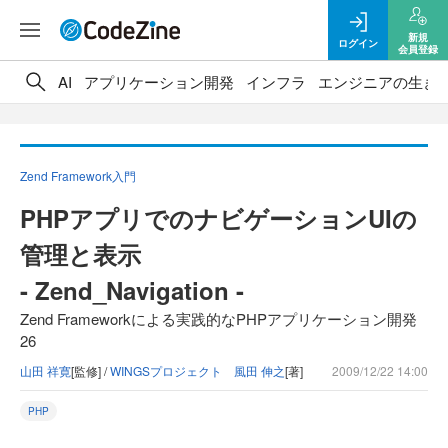
新規
ログイン
会員登録
AI
アプリケーション開発
インフラ
エンジニアの生き
Zend Framework入門
PHPアプリでのナビゲーションUIの
管理と表示
- Zend_Navigation -
Zend Frameworkによる実践的なPHPアプリケーション開発
26
山田 祥寛
[監修] /
WINGSプロジェクト 風田 伸之
[著]
2009/12/22 14:00
PHP