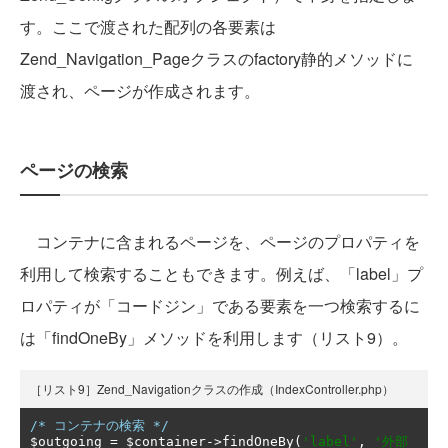
す。ここで渡された配列の各要素は
Zend_Navigation_Pageクラスのfactory静的メソッドに
渡され、ページが作成されます。
ページの検索
コンテナに含まれるページを、ページのプロパティを
利用して検索することもできます。例えば、「label」プ
ロパティが「コードジン」である要素を一つ検索するに
は「findOneBy」メソッドを利用します（リスト9）。
［リスト9］Zend_Navigationクラスの作成（IndexController.php）
/* コンテナの検索 */
$outgoing 
=
 $container
->
findOneBy
(
'label'
,
'外部