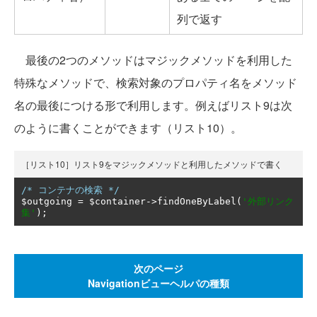
列で返す
最後の2つのメソッドはマジックメソッドを利用した
特殊なメソッドで、検索対象のプロパティ名をメソッド
名の最後につける形で利用します。例えばリスト9は次
のように書くことができます（リスト10）。
［リスト10］リスト9をマジックメソッドと利用したメソッドで書く
/* コンテナの検索 */
$outgoing 
=
 $container
->
findOneByLabel
(
'外部リンク
集'
);
次のページ
Navigationビューヘルパの種類