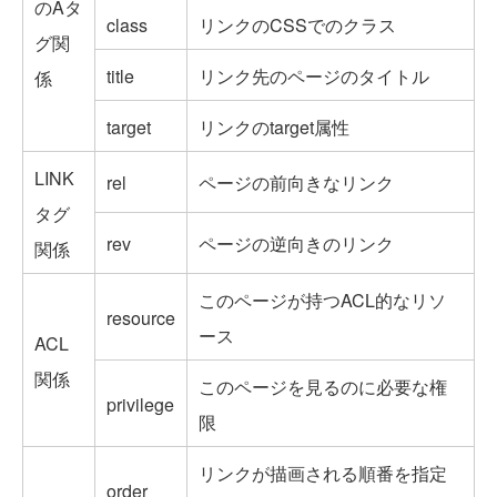
のAタ
class
リンクのCSSでのクラス
グ関
title
リンク先のページのタイトル
係
target
リンクのtarget属性
LINK
rel
ページの前向きなリンク
タグ
rev
ページの逆向きのリンク
関係
このページが持つACL的なリソ
resource
ース
ACL
関係
このページを見るのに必要な権
privilege
限
リンクが描画される順番を指定
order