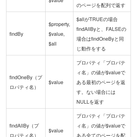
$value
のページを配列で返す
$allがTRUEの場合
$property,
findAllByと、FALSEの
findBy
$value,
場合はfindOneByと同
$all
じ動作をする
プロパティ「プロパテ
ィ名」の値が$valueで
findOneBy（プ
$value
ある最初のページを返
ロパティ名）
す。ない場合には
NULLを返す
プロパティ「プロパテ
findAllBy（プ
ィ名」の値が$valueで
$value
ロパティ名）
ある全てのページを配