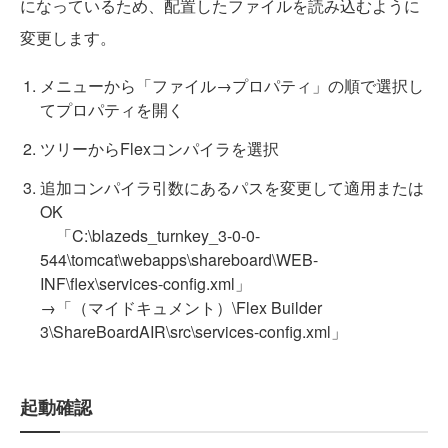
になっているため、配置したファイルを読み込むように
変更します。
メニューから「ファイル→プロパティ」の順で選択し
てプロパティを開く
ツリーからFlexコンパイラを選択
追加コンパイラ引数にあるパスを変更して適用または
OK
「C:\blazeds_turnkey_3-0-0-
544\tomcat\webapps\shareboard\WEB-
INF\flex\services-config.xml」
→「（マイドキュメント）\Flex Builder
3\ShareBoardAIR\src\services-config.xml」
起動確認