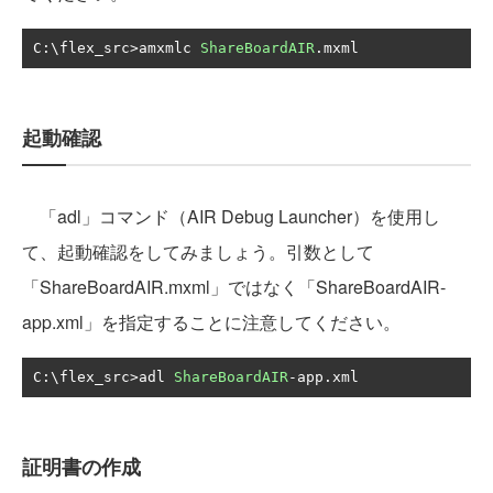
C
:
\flex_src
>
amxmlc 
ShareBoardAIR
.
mxml
起動確認
「adl」コマンド（AIR Debug Launcher）を使用し
て、起動確認をしてみましょう。引数として
「ShareBoardAIR.mxml」ではなく「ShareBoardAIR-
app.xml」を指定することに注意してください。
C
:
\flex_src
>
adl 
ShareBoardAIR
-
app
.
xml
証明書の作成