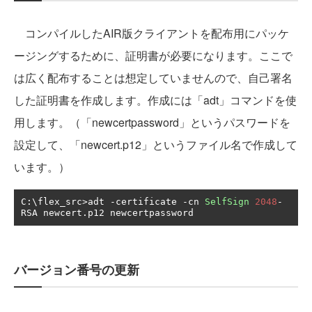
コンパイルしたAIR版クライアントを配布用にパッケ
ージングするために、証明書が必要になります。ここで
は広く配布することは想定していませんので、自己署名
した証明書を作成します。作成には「adt」コマンドを使
用します。（「newcertpassword」というパスワードを
設定して、「newcert.p12」というファイル名で作成して
います。）
C
:
\flex_src
>
adt 
-
certificate 
-
cn 
SelfSign
2048
-
RSA newcert
.
p12 newcertpassword
バージョン番号の更新