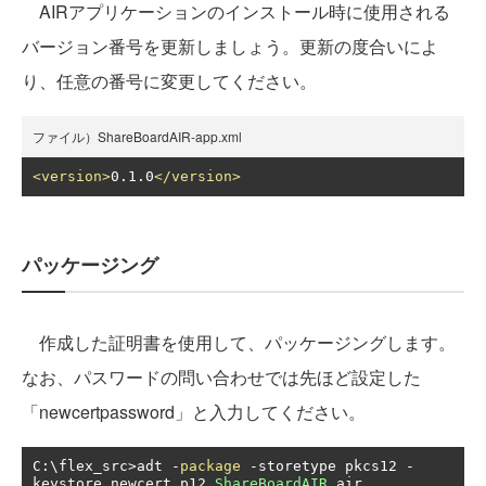
AIRアプリケーションのインストール時に使用される
バージョン番号を更新しましょう。更新の度合いによ
り、任意の番号に変更してください。
ファイル）ShareBoardAIR-app.xml
<version>
0.1.0
</version>
パッケージング
作成した証明書を使用して、パッケージングします。
なお、パスワードの問い合わせでは先ほど設定した
「newcertpassword」と入力してください。
C
:
\flex_src
>
adt 
-
package
-
storetype pkcs12 
-
keystore newcert
.
p12 
ShareBoardAIR
.
air 