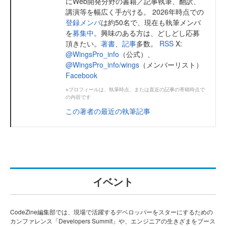
にWeb開発分野の書籍／記事執筆、翻訳、
講演等を幅広く手がける。 2026年時点での
登録メンバ
は約50名で、現在も執筆メンバ
を
募集中
。興味のある方は、どしどし応募
頂きたい。
著書
、
記事
多数。
RSS
X:
@WingsPro_info
（公式）、
@WingsPro_info/wings
（メンバーリスト）
Facebook
※プロフィールは、執筆時点、または直近の記事の寄稿時点で
の内容です
この著者の最近の執筆記事
イベント
CodeZine編集部では、現場で活躍するデベロッパーをスターにするための
カンファレンス「Developers Summit」や、エンジニアの生きざまをブース