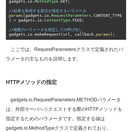
gadgets
.
io
.
MethodType
.
GET
;
//結果を取得する形式を指定するパラメータ
params
[
gadgets
.
io
.
RequestParameters
.
CONTENT_TYPE
]
=
 gadgets
.
io
.
ContentType
.
FEED
;
//複数のパラメータを指定しての呼び出し
gadgets
.
io
.
makeRequest
(
url
,
 callback
,
params
);
ここでは、RequestParametersクラスで定義されたパ
ラメータの主なものを説明します。
HTTPメソッドの指定
gadgets.io.RequestParameters.METHODパラメータ
は、外部サーバへリクエストする際のHTTPメソッドを
指定するためのパラメータです。指定する値は
gadgets.io.MethodTypeクラスで定義されており、