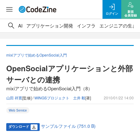
新規
ログイン
会員登録
AI
アプリケーション開発
インフラ
エンジニアの生き
mixiアプリで始めるOpenSocial入門
OpenSocialアプリケーションと外部
サーバとの連携
mixiアプリで始めるOpenSocial入門（8）
山田 祥寛
[監修] /
WINGSプロジェクト 土井 毅
[著]
2010/01/22 14:00
Web Service
サンプルファイル (751.0 B)
ダウンロード