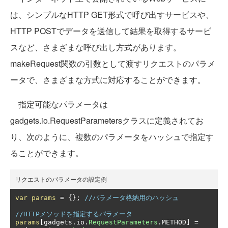
は、シンプルなHTTP GET形式で呼び出すサービスや、
HTTP POSTでデータを送信して結果を取得するサービ
スなど、さまざまな呼び出し方式があります。
makeRequest関数の引数として渡すリクエストのパラメ
ータで、さまざまな方式に対応することができます。
指定可能なパラメータは
gadgets.io.RequestParametersクラスに定義されてお
り、次のように、複数のパラメータをハッシュで指定す
ることができます。
リクエストのパラメータの設定例
var
params
=
{};
//パラメータ格納用のハッシュ
//HTTPメソッドを指定するパラメータ
params
[
gadgets
.
io
.
RequestParameters
.
METHOD
]
=