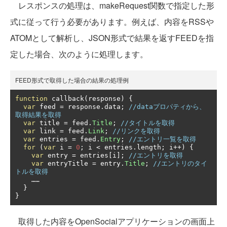
レスポンスの処理は、makeRequest関数で指定した形
式に従って行う必要があります。例えば、内容をRSSや
ATOMとして解析し、JSON形式で結果を返すFEEDを指
定した場合、次のように処理します。
FEED形式で取得した場合の結果の処理例
function
 callback
(
response
)
{
var
 feed 
=
 response
.
data
;
//dataプロパティから、
取得結果を取得
var
 title 
=
 feed
.
Title
;
//タイトルを取得
var
 link 
=
 feed
.
Link
;
//リンクを取得
var
 entries 
=
 feed
.
Entry
;
//エントリ一覧を取得
for
(
var
 i 
=
0
;
 i 
<
 entries
.
length
;
 i
++)
{
var
 entry 
=
 entries
[
i
];
//エントリを取得
var
 entryTitle 
=
 entry
.
Title
;
//エントリのタイ
トルを取得
……
}
}
取得した内容をOpenSocialアプリケーションの画面上