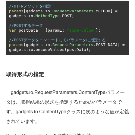
//HTTPメソッドを指定
params
[
gadgets
.
io
.
RequestParameters
.
METHOD
]
=
gadgets
.
io
.
MethodType
.
POST
;
//POSTするデータ
var
 postData 
=
{
param1
:
"some-value"
};
//POSTデータをエンコードしてパラメータに指定する
params
[
gadgets
.
io
.
RequestParameters
.
POST_DATA
]
=
gadgets
.
io
.
encodeValues
(
postData
);
取得形式の指定
gadgets.io.RequestParameters.ContentTypeパラメー
タは、取得結果の形式を指定するためのパラメータで
す。gadgets.io.ContentTypeクラスに次のような値が定義
されています。