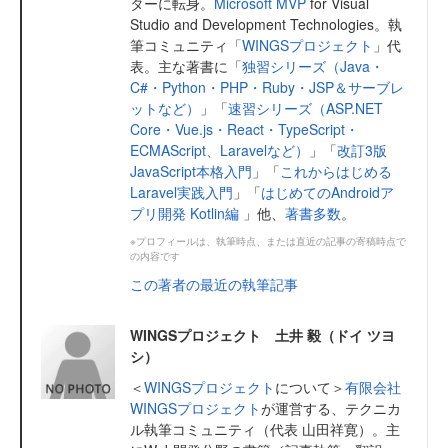
ターに転身。
Microsoft MVP
for Visual
Studio and Development Technologies。執
筆コミュニティ「
WINGSプロジェクト
」代
表。主な著書に「
独習シリーズ（Java・
C#・Python・PHP・Ruby・JSP＆サーブレ
ットなど）
」「
速習シリーズ（ASP.NET
Core・Vue.js・React・TypeScript・
ECMAScript、Laravelなど）
」「
改訂3版
JavaScript本格入門
」「
これからはじめる
Laravel実践入門
」「
はじめてのAndroidア
プリ開発 Kotlin編
」他、
著書多数
。
※プロフィールは、執筆時点、または直近の記事の寄稿時点で
の内容です
この著者の最近の執筆記事
WINGSプロジェクト 土井 毅（ドイ ツヨ
シ）
＜
WINGSプロジェクト
について＞
有限会社
WINGSプロジェクト
が運営する、テクニカ
ル執筆コミュニティ（代表 山田祥寛）。主