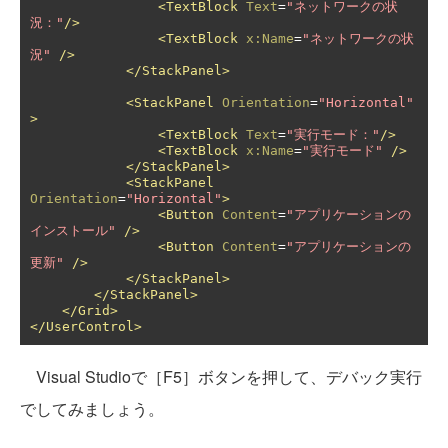
<TextBlock
Text
=
"ネットワークの状
況："
/>
<TextBlock
x:Name
=
"ネットワークの状
況"
/>
</StackPanel>
<StackPanel
Orientation
=
"Horizontal"
>
<TextBlock
Text
=
"実行モード："
/>
<TextBlock
x:Name
=
"実行モード"
/>
</StackPanel>
<StackPanel
Orientation
=
"Horizontal"
>
<Button
Content
=
"アプリケーションの
インストール"
/>
<Button
Content
=
"アプリケーションの
更新"
/>
</StackPanel>
</StackPanel>
</Grid>
</UserControl>
Visual Studioで［F5］ボタンを押して、デバック実行
でしてみましょう。