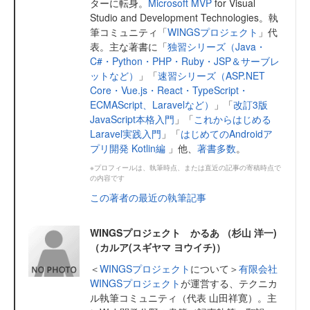
ターに転身。
Microsoft MVP
for Visual
Studio and Development Technologies。執
筆コミュニティ「
WINGSプロジェクト
」代
表。主な著書に「
独習シリーズ（Java・
C#・Python・PHP・Ruby・JSP＆サーブレ
ットなど）
」「
速習シリーズ（ASP.NET
Core・Vue.js・React・TypeScript・
ECMAScript、Laravelなど）
」「
改訂3版
JavaScript本格入門
」「
これからはじめる
Laravel実践入門
」「
はじめてのAndroidア
プリ開発 Kotlin編
」他、
著書多数
。
※プロフィールは、執筆時点、または直近の記事の寄稿時点で
の内容です
この著者の最近の執筆記事
WINGSプロジェクト かるあ （杉山 洋一)
（カルア(スギヤマ ヨウイチ)）
＜
WINGSプロジェクト
について＞
有限会社
WINGSプロジェクト
が運営する、テクニカ
ル執筆コミュニティ（代表 山田祥寛）。主