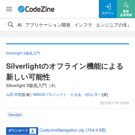
新規
ログイン
会員登録
AI
アプリケーション開発
インフラ
エンジニアの生き
Silverlight 3徹底入門
Silverlightのオフライン機能による
新しい可能性
Silverlight 3徹底入門（4）
山田 祥寛
[監修] /
WINGSプロジェクト かるあ （杉山 洋一)
[著]
2010/01/18 14:00
Silverlight
CodezineNavigation.zip (704.9 KB)
ダウンロード