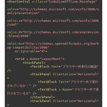
<UserControl
x:Class
=
"CodeZineOffline.MainPage"
xmlns
=
"http://schemas.microsoft.com/winfx/2006/x
aml/presentation"
xmlns:x
=
"http://schemas.microsoft.com/winfx/2006
/xaml"
xmlns:d
=
"http://schemas.microsoft.com/expression
/blend/2008"
xmlns:mc
=
"http://schemas.openxmlformats.org/mark
up-compatibility/2006"
mc:Ignorable
=
"d"
>
<Grid
x:Name
=
"LayoutRoot"
>
<StackPanel>
<TextBlock
Text
=
"ブラウザー外実行の確認"
/>
<StackPanel
Orientation
=
"Horizontal"
>
<TextBlock
Text
=
"ブラウザー外で実行
されているか："
/>
<TextBlock
x:Name
=
"ブラウザー外で実
行されているか"
/>
</StackPanel>
<StackPanel
Orientation
=
"Horizontal"
>