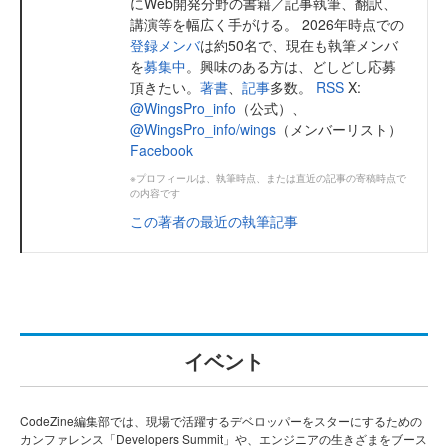
にWeb開発分野の書籍／記事執筆、翻訳、
講演等を幅広く手がける。 2026年時点での
登録メンバ
は約50名で、現在も執筆メンバ
を
募集中
。興味のある方は、どしどし応募
頂きたい。
著書
、
記事
多数。
RSS
X:
@WingsPro_info
（公式）、
@WingsPro_info/wings
（メンバーリスト）
Facebook
※プロフィールは、執筆時点、または直近の記事の寄稿時点で
の内容です
この著者の最近の執筆記事
イベント
CodeZine編集部では、現場で活躍するデベロッパーをスターにするための
カンファレンス「Developers Summit」や、エンジニアの生きざまをブース