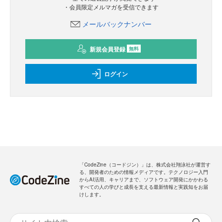
・会員限定メルマガを受信できます
メールバックナンバー
新規会員登録
無料
ログイン
「CodeZine（コードジン）」は、株式会社翔泳社が運営す
る、開発者のための情報メディアです。テクノロジー入門
からAI活用、キャリアまで、ソフトウェア開発にかかわる
すべての人の学びと成長を支える最新情報と実践知をお届
けします。