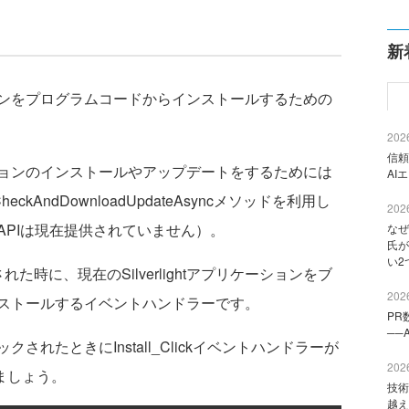
新
ンをプログラムコードからインストールするための
2026
信頼
ョンのインストールやアップデートをするためには
AI
やCheckAndDownloadUpdateAsyncメソッドを利用し
2026
APIは現在提供されていません）。
なぜ
氏が
い2
時に、現在のSilverlightアプリケーションをブ
2026
ストールするイベントハンドラーです。
PR
──
たときにInstall_Clickイベントハンドラーが
2026
ましょう。
技術
越え