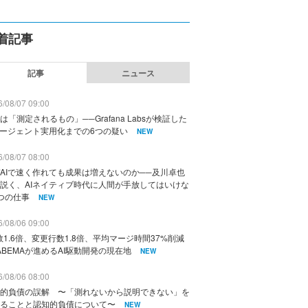
着記事
記事
ニュース
/08/07 09:00
は「測定されるもの」──Grafana Labsが検証した
エージェント実用化までの6つの疑い
NEW
/08/07 08:00
AIで速く作れても成果は増えないのか──及川卓也
説く、AIネイティブ時代に人間が手放してはいけな
つの仕事
NEW
/08/06 09:00
数1.6倍、変更行数1.8倍、平均マージ時間37%削減
ABEMAが進めるAI駆動開発の現在地
NEW
/08/06 08:00
的負債の誤解 〜「測れないから説明できない」を
ることと認知的負債について〜
NEW