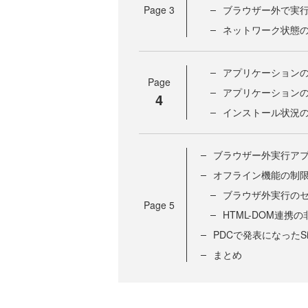
Page
3
ブラウザー外で実
ネットワーク状態
アプリケーション
Page
アプリケーション
4
インストール状況
ブラウザー外実行ア
オフライン機能の制
ブラウザ外実行の
Page
5
HTML-DOM連携
PDCで発表になったSilv
まとめ