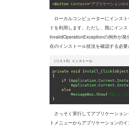
<Button
Content
=
"アプリケーションのイ
ローカルコンピューターにインストールするた
ドを利用します。ただし、既にインス
InvalidOperationExceptionの
在のインストール状況を確認する必要
［リスト5］インストール
private
void
Install_Click
(
object
{
if
(
Application
.
Current
.
Insta
Application
.
Current
.
Insta
else
MessageBox
.
Show
(
"既にイン
}
さっそく実行してアプリケーション
トメニューからアプリケーションのイ