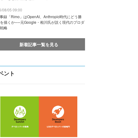
/08/05 09:00
議事録「Rimo」はOpenAI、Anthropic時代にどう勝
を描くか──元Google・相川氏が説く現代のプロダ
戦略
新着記事一覧を見る
ベント