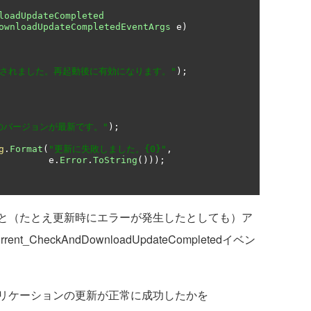
loadUpdateCompleted
ownloadUpdateCompletedEventArgs
 e
)
新されました。再起動後に有効になります。"
);
のバージョンが最新です。"
);
g
.
Format
(
"更新に失敗しました。{0}"
,
                                          e
.
Error
.
ToString
()));
と（たとえ更新時にエラーが発生したとしても）ア
CheckAndDownloadUpdateCompletedイベン
リケーションの更新が正常に成功したかを