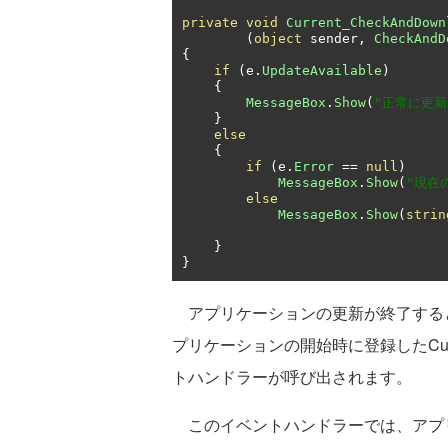
private
void
Current_CheckAndDown
(
object
 sender
,
CheckAndD
{
if
(
e
.
UpdateAvailable
)
{
MessageBox
.
Show
(
"正常に更
}
else
{
if
(
e
.
Error
==
null
)
MessageBox
.
Show
(
"現在
else
MessageBox
.
Show
(
strin
}
}
アプリケーションの更新が終了する
プリケーションの開始時に登録したCurrent_
トハンドラーが呼び出されます。
このイベントハンドラーでは、アプ