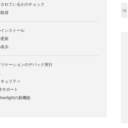
行されているかのチェック
10
の取得
のインストール
の更新
の表示
プリケーションのデバック実行
限
セキュリティ
の非サポート
erlightの新機能