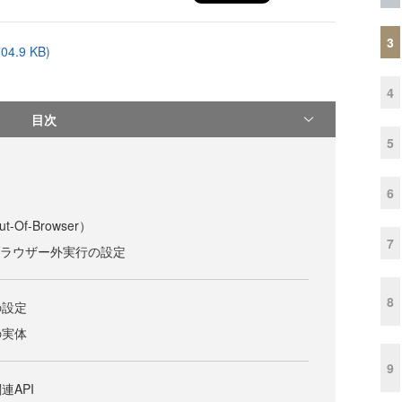
3
704.9 KB)
4
目次
5
6
ト
Of-Browser）
7
oでのブラウザー外実行の設定
8
の設定
の実体
9
連API