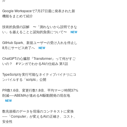
Google Workspaceで7月27日週に発表された新
機能をまとめて紹介
技術的負債の誤解 〜「測れないから説明できな
い」を越えることと認知的負債について〜
NEW
GitHub Spark、新規ユーザーの受け入れを停止し
8月にサービス終了へ
NEW
ChatGPTの心臓部『Transformer』って何がすご
いの？ #マンガでわかるAIの仕組み 第1話
TypeScriptを実行可能なネイティブバイナリにコ
ンパイルする「scriptc」公開
PR数1.6倍、変更行数1.8倍、平均マージ時間37%
削減──ABEMAが進めるAI駆動開発の現在地
NEW
数兆規模のデータを現場のコンテキストに変換
──「Computer」が変えるAIの正確さ、コスト、
安全性