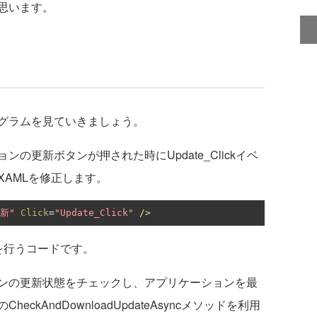
思います。
グラムを見ていきましょう。
更新ボタンが押された時にUpdate_Clickイベ
AMLを修正します。
新"
Click
=
"Update_Click"
/>
を行うコードです。
ンの更新状態をチェックし、アプリケーションを最
CheckAndDownloadUpdateAsyncメソッドを利用