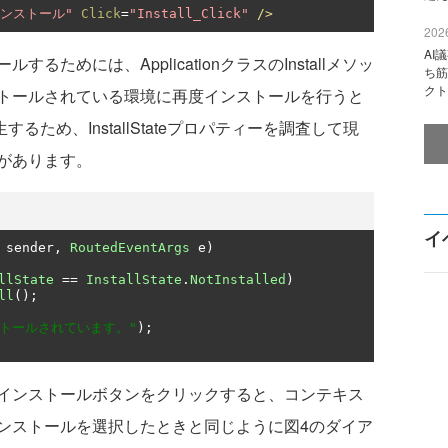
ンストール"
Click
=
"Install_Click"
/>
2026
AI
めには、ApplicationクラスのInstallメソッ
ち筋
クト
トールされている環境に再度インストールを行うと
例外が発生するため、InstallStateプロパティーを調査して現
があります。
イ
 sender
,
RoutedEventArgs
 e
)
llState
==
InstallState
.
NotInstalled
)
ll
();
ストールされています。"
);
インストールボタンをクリックすると、コンテキス
ンストールを選択したときと同じように図4のダイア