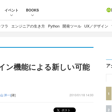
イベント
BOOKS
ンフラ
エンジニアの生き方
Python
開発ツール
UX／デザイン
のオフライン機能による新しい可能
ア
1
山 洋一)
[著]
2010/01/18 14:00
2
ポスト