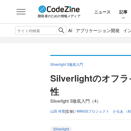
ニュース
記事
開発者のための情報メディア
AI
アプリケーション開発
イ
Silverlight 3徹底入門
Silverlight
性
Silverlight 3徹底入門（4）
山田 祥寛
[監修] /
WINGSプロジェクト かるあ （杉
Silverlight