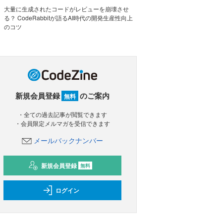
大量に生成されたコードがレビューを崩壊させ
る？ CodeRabbitが語るAI時代の開発生産性向上
のコツ
新規会員登録
のご案内
無料
・全ての過去記事が閲覧できます
・会員限定メルマガを受信できます
メールバックナンバー
新規会員登録
無料
ログイン