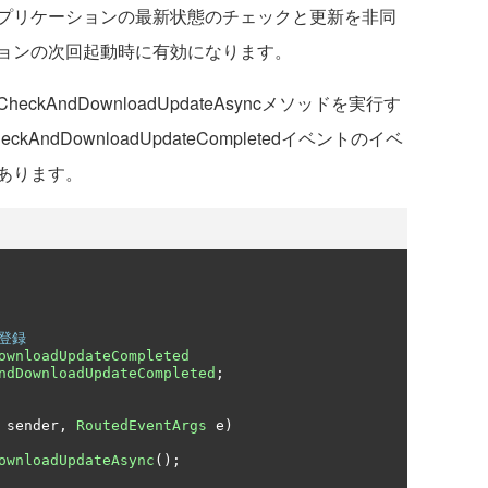
プリケーションの最新状態のチェックと更新を非同
ョンの次回起動時に有効になります。
AndDownloadUpdateAsyncメソッドを実行す
dDownloadUpdateCompletedイベントのイベ
あります。
登録
ownloadUpdateCompleted
ndDownloadUpdateCompleted
;
 sender
,
RoutedEventArgs
 e
)
ownloadUpdateAsync
();