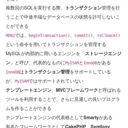
複数回のSQLを実行する際、
トランザクション
管理を行
うことで中途半端なデータベースの状態を許可しないこ
とができる
では、
、
、
MDB2
beginTransaction()
commit()
rollback()
という命令を用いてトランザクションを管理する
MySQLが内部的に用いるエンジンを「
ストレージエンジ
ン
」と呼び、代表的なものに
と
がある
MyISAM
InnoDB
は
トランザクション管理
をサポートしている
InnoDB
が、
ではサポートされていない
MyISAM
テンプレートエンジン
、
MVCフレームワーク
と呼ばれる
ツールを利用することで、さらに見通しの良いプログラ
ムを作ることができる
テンプレートエンジンの代表格として
Smarty
がある
有名なフレームワークとして
CakePHP
、
Symfony
、