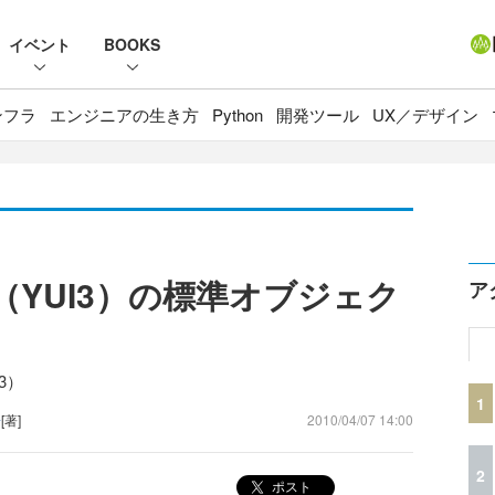
イベント
BOOKS
ンフラ
エンジニアの生き方
Python
開発ツール
UX／デザイン
rary3（YUI3）の標準オブジェク
ア
（3）
1
子
[著]
2010/04/07 14:00
2
ポスト