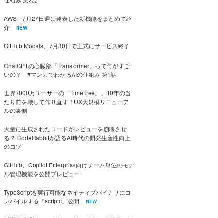
AWS、7月27日週に発表した新機能をまとめて紹
介
NEW
GitHub Models、7月30日で正式にサービス終了
ChatGPTの心臓部『Transformer』って何がすご
いの？ #マンガでわかるAIの仕組み 第1話
世界7000万ユーザーの「TimeTree」、10年の当
たり前を壊して作り直す！UX大規模リニューア
ルの裏側
大量に生成されたコードがレビューを崩壊させ
る？ CodeRabbitが語るAI時代の開発生産性向上
のコツ
GitHub、Copilot Enterprise向けチーム単位のモデ
ル管理機能を公開プレビュー
TypeScriptを実行可能なネイティブバイナリにコ
ンパイルする「scriptc」公開
NEW