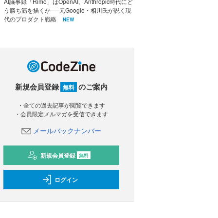
AI議事録「Rimo」はOpenAI、Anthropic時代にど
う勝ち筋を描くか──元Google・相川氏が説く現
代のプロダクト戦略
NEW
新規会員登録
のご案内
無料
・全ての過去記事が閲覧できます
・会員限定メルマガを受信できます
メールバックナンバー
新規会員登録
無料
ログイン