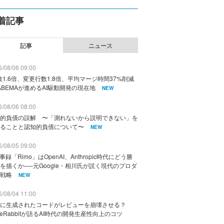
着記事
記事
ニュース
/08/06 09:00
数1.6倍、変更行数1.8倍、平均マージ時間37%削減
ABEMAが進めるAI駆動開発の現在地
NEW
/08/06 08:00
的負債の誤解 〜「測れないから説明できない」を
ることと認知的負債について〜
NEW
/08/05 09:00
議事録「Rimo」はOpenAI、Anthropic時代にどう勝
を描くか──元Google・相川氏が説く現代のプロダ
戦略
NEW
/08/04 11:00
に生成されたコードがレビューを崩壊させる？
deRabbitが語るAI時代の開発生産性向上のコツ