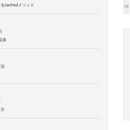
cachedメソッド
10
方
覧表
方法
覧
き方