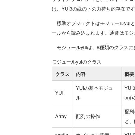
は、YUI3の縁の下の力持ち的存在で
標準オブジェクトはモジュールyui
ールから読み込まれます。通常はモジ
モジュールyuiは、8種類のクラス
モジュールyuiのクラス
クラス
内容
概要
YUIの基本モジュー
YU
YUI
ル
on
配列
Array
配列の操作
ど、
config
オプション設定
YU