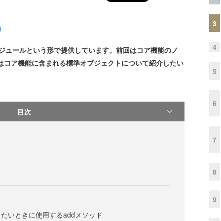
3
)
4
）は処理をモジュールという形で提供しています。前回はコア機能のノ
はコア機能に含まれる標準オブジェクトについて紹介したい
5
6
目次
7
8
9
たいときに使用するaddメソッド