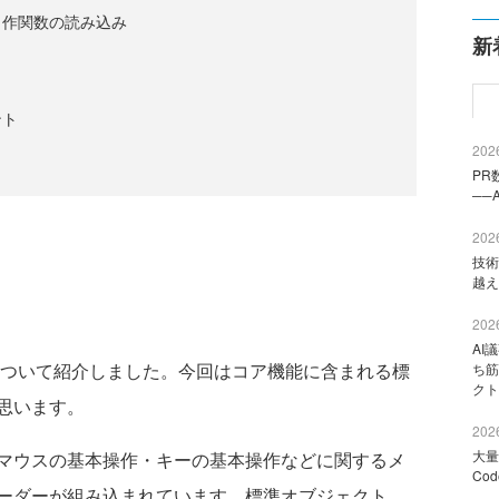
自作関数の読み込み
新
ント
2026
PR
──
2026
技術
越え
2026
AI
について紹介しました。今回はコア機能に含まれる標
ち筋
クト
思います。
2026
大量
マウスの基本操作・キーの基本操作などに関するメ
Co
ーダーが組み込まれています。標準オブジェクト