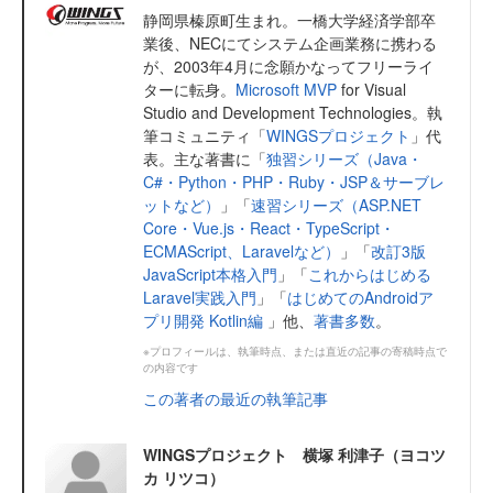
静岡県榛原町生まれ。一橋大学経済学部卒
業後、NECにてシステム企画業務に携わる
が、2003年4月に念願かなってフリーライ
ターに転身。
Microsoft MVP
for Visual
Studio and Development Technologies。執
筆コミュニティ「
WINGSプロジェクト
」代
表。主な著書に「
独習シリーズ（Java・
C#・Python・PHP・Ruby・JSP＆サーブレ
ットなど）
」「
速習シリーズ（ASP.NET
Core・Vue.js・React・TypeScript・
ECMAScript、Laravelなど）
」「
改訂3版
JavaScript本格入門
」「
これからはじめる
Laravel実践入門
」「
はじめてのAndroidア
プリ開発 Kotlin編
」他、
著書多数
。
※プロフィールは、執筆時点、または直近の記事の寄稿時点で
の内容です
この著者の最近の執筆記事
WINGSプロジェクト 横塚 利津子（ヨコツ
カ リツコ）