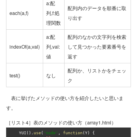
a:配
配列内のデータを順番に取
each(a,f)
列,f:処
り出す
理関数
a:配
配列のなかの文字列を検索
indexOf(a,val)
列,val:
して見つかった要素番号を
値
返す
配列か、リストかをチェッ
test()
なし
ク
表に挙げたメソッドの使い方を紹介したいと思いま
す。
［リスト4］表のメソッドの使い方（array1.html）
    YUI
().
use
(
'node'
,
function
(
Y
)
{