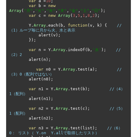
var
 a 
=
10
;
var
 b 
=
new
Array
(
"月"
,
"火"
,
"水"
,
"木"
,
"金"
,
"土"
,
"日"
);
var
 c 
=
new
Array
(
3
,
5
,
1
,
8
,
2
);
        Y
.
Array
.
each
(
b
,
function
(
v
,
 k
)
{
//
（1）ループ毎に月から火、水と表示
            alert
(
v
);
});
var
 n 
=
 Y
.
Array
.
indexOf
(
b
,
'水'
);
//
（2）2
        alert
(
n
);
var
 n0 
=
 Y
.
Array
.
test
(
a
);
//
（3）0（配列ではない）
        alert
(
n0
);
var
 n1 
=
 Y
.
Array
.
test
(
b
);
//（4）
1（配列）
        alert
(
n1
);
var
 n2 
=
 Y
.
Array
.
test
(
c
);
//（5）
1（配列）
        alert
(
n2
);
var
 n3 
=
 Y
.
Array
.
test
(
list
);
//（6）
0： リスト（ Y.on  Y.allで取得したリスト）