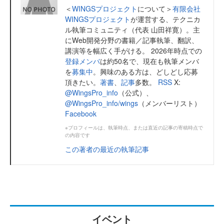
＜
WINGSプロジェクト
について＞
有限会社
WINGSプロジェクト
が運営する、テクニカ
ル執筆コミュニティ（代表 山田祥寛）。主
にWeb開発分野の書籍／記事執筆、翻訳、
講演等を幅広く手がける。 2026年時点での
登録メンバ
は約50名で、現在も執筆メンバ
を
募集中
。興味のある方は、どしどし応募
頂きたい。
著書
、
記事
多数。
RSS
X:
@WingsPro_info
（公式）、
@WingsPro_info/wings
（メンバーリスト）
Facebook
※プロフィールは、執筆時点、または直近の記事の寄稿時点で
の内容です
この著者の最近の執筆記事
イベント