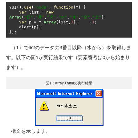
YUI
().
use
(
'node'
,
function
(
Y
)
{
var
 list 
=
new
Array
(
"日"
,
"月"
,
"火"
,
"水"
,
"木"
,
"金"
,
"土"
);
var
 p 
=
 Y
.
Array
(
list
,
3
);
（
1
）
    alert
(
p
);
});
（1）でlistのデータの3番目以降（水から）を取得しま
す。以下の図1が実行結果です（要素番号は0から始まり
ます）。
図1：array0.htmlの実行結果
構文を示します。