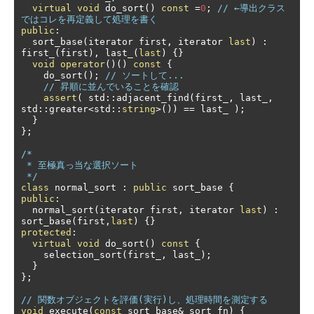
virtual
void
 do_sort
()
const
=
0
;
// ←導出クラス
ではコレを再定義して処理を書く
public
:
  sort_base
(
iterator first
,
 iterator 
last
)
:
first_
(
first
),
 last_
(
last
)
{}
void
operator
()()
const
{
    do_sort
();
// ソートして...
// 昇順に並んでいることを確認
assert
(
 std
::
adjacent_find
(
first_
,
 last_
,
std
::
greater
<
std
::
string
>())
==
 last_ 
);
}
};
/*

 * 至極真っ当な選択ソート

 */
class
 normal_sort 
:
public
 sort_base 
{
public
:
  normal_sort
(
iterator first
,
 iterator 
last
)
:
sort_base
(
first
,
last
)
{}
protected
:
virtual
void
 do_sort
()
const
{
    selection_sort
(
first_
,
 last_
);
}
};
// 関数オブジェクトを評価(実行)し、処理時間を測定する
void
 execute
(
const
 sort_base
&
 sort_fn
)
{