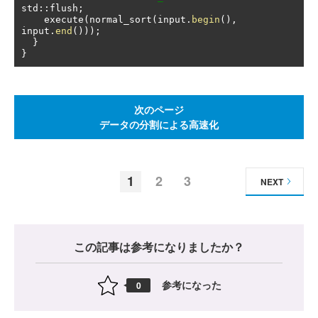
std
::
flush
;
    execute
(
normal_sort
(
input
.
begin
(),
input
.
end
()));
}
}
次のページ
データの分割による高速化
1
2
3
NEXT
この記事は参考になりましたか？
参考になった
0