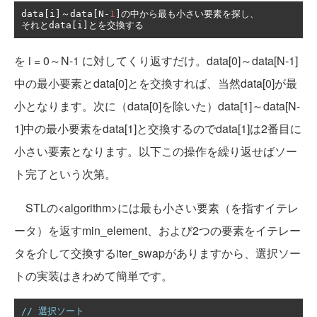
data
[
i
]～
data
[
N
-
1
]の中から最も小さい要素を探し、
それと
data
[
i
]とを交換する
を i = 0～N-1 に対してくり返すだけ。data[0]～data[N-1]
中の最小要素とdata[0]とを交換すれば、当然data[0]が最
小となります。次に（data[0]を除いた）data[1]～data[N-
1]中の最小要素をdata[1]と交換するのでdata[1]は2番目に
小さい要素となります。以下この操作を繰り返せばソー
ト完了という次第。
STLの<algorithm>には最も小さい要素（を指すイテレ
ータ）を返すmin_element、および2つの要素をイテレー
タを介して交換するiter_swapがありますから、選択ソー
トの実装はきわめて簡単です。
// 選択ソート