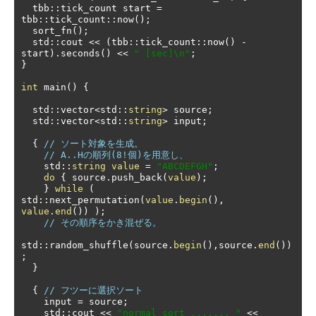
  tbb
::
tick_count start 
=
tbb
::
tick_count
::
now
();
  sort_fn
();
  std
::
cout 
<<
(
tbb
::
tick_count
::
now
()
-
start
).
seconds
()
<<
" [sec]\n"
;
}
int
 main
()
{
  std
::
vector
<
std
::
string
>
 source
;
  std
::
vector
<
std
::
string
>
 input
;
{
// ソート対象を生成。
// A..Hの順列(8!個)を用意し、
    std
::
string
value
=
"ABCDEFGH"
;
do
{
 source
.
push_back
(
value
);
}
while
(
std
::
next_permutation
(
value
.
begin
(),
value
.
end
())
);
// その順序をかき混ぜる。
std
::
random_shuffle
(
source
.
begin
(),
source
.
end
())
;
}
{
// フツーに選択ソート
    input 
=
 source
;
    std
::
cout 
<<
"normal_sort ....... "
<<