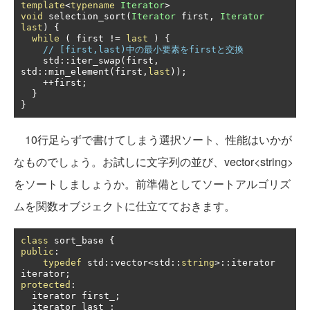
template
<
typename
Iterator
>
void
 selection_sort
(
Iterator
 first
,
Iterator
last
)
{
while
(
 first 
!=
last
)
{
// [first,last)中の最小要素をfirstと交換
    std
::
iter_swap
(
first
,
std
::
min_element
(
first
,
last
));
++
first
;
}
}
10行足らずで書けてしまう選択ソート、性能はいかが
なものでしょう。お試しに文字列の並び、vector<string>
をソートしましょうか。前準備としてソートアルゴリズ
ムを関数オブジェクトに仕立てておきます。
class
 sort_base 
{
public
:
typedef
 std
::
vector
<
std
::
string
>::
iterator 
iterator
;
protected
:
  iterator first_
;
  iterator last_
;