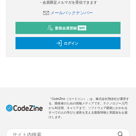
・会員限定メルマガを受信できます
メールバックナンバー
新規会員登録
無料
ログイン
「CodeZine（コードジン）」は、株式会社翔泳社が運営す
る、開発者のための情報メディアです。テクノロジー入門
からAI活用、キャリアまで、ソフトウェア開発にかかわる
すべての人の学びと成長を支える最新情報と実践知をお届
けします。