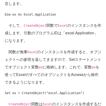
言します。
Dim
 ex 
As
そして、
関数で
のインスタンスを作
CreateObject
Excel
成します。引数のプログラムIDは「excel.Application」
になります。
関数が無事
のインスタンスを作成すると、オブジ
Excel
ェクトへの参照を返してきますので、Setステートメント
でオブジェクト変数
に格納します。これで、変数
を
ex
ex
使ってExcelのすべてのオブジェクトをAccessから操作
できるようになります。
Set
 ex = CreateObject(
"excel.Application"
関数は
のインスタンスを作成するだ
CreateObject
Excel