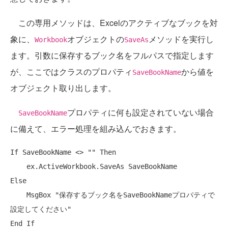
この専用メソッドは、Excelのアクティブなブックを対
象に、
オブジェクトの
メソッドを実行し
Workbook
SaveAs
ます。引数に保存するブック名をフルパスで指定します
が、ここではクラスのプロパティ
から値を
SaveBookName
オブジェクト取り出します。
プロパティに何も設定されていない場合
SaveBookName
に備えて、エラー処理を組み込んでおきます。
If
 SaveBookName <> 
""
Then
Else
    MsgBox 
"保存するブック名をSaveBookNameプロパティで
設定してください"
End
If