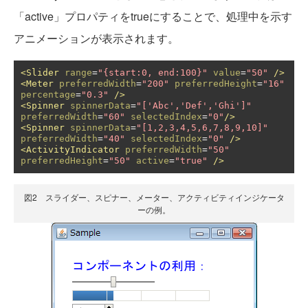
「active」プロパティをtrueにすることで、処理中を示す
アニメーションが表示されます。
<Slider
range
=
"{start:0, end:100}"
value
=
"50"
/>
<Meter
preferredWidth
=
"200"
preferredHeight
=
"16"
percentage
=
"0.3"
/>
<Spinner
spinnerData
=
"['Abc','Def','Ghi']"
preferredWidth
=
"60"
selectedIndex
=
"0"
/>
<Spinner
spinnerData
=
"[1,2,3,4,5,6,7,8,9,10]"
preferredWidth
=
"40"
selectedIndex
=
"0"
/>
<ActivityIndicator
preferredWidth
=
"50"
preferredHeight
=
"50"
active
=
"true"
/>
図2 スライダー、スピナー、メーター、アクティビティインジケータ
ーの例。