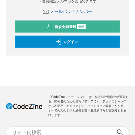
・会員限定メルマガを受信できます
メールバックナンバー
新規会員登録
無料
ログイン
「CodeZine（コードジン）」は、株式会社翔泳社が運営す
る、開発者のための情報メディアです。テクノロジー入門
からAI活用、キャリアまで、ソフトウェア開発にかかわる
すべての人の学びと成長を支える最新情報と実践知をお届
けします。