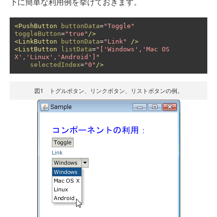
下に簡単な利用例を挙げておきます。
<PushButton
buttonData
=
"Toggle"
toggleButton
=
"true"
/>
<LinkButton
buttonData
=
"Link"
/>
<ListButton
listData
=
"['Windows','Mac OS 
X','Linux','Android']"
selectedIndex
=
"0"
/>
図1 トグルボタン、リンクボタン、リストボタンの例。