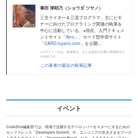
掌田 津耶乃（ショウダ ツヤノ）
三文ライター＆三流プログラマ。主にビギ
ナーに向けたプログラミング関連の執筆を
中心に活動している。※現在、入門ドキュメ
ントサイト「
libro
」、カード型学習サイト
「
CARD.tuyano.com
」を公開...
※プロフィールは、執筆時点、または直近の記事の寄稿時点で
の内容です
この著者の最近の執筆記事
イベント
CodeZine編集部では、現場で活躍するデベロッパーをスターにするための
カンファレンス「Developers Summit」や、エンジニアの生きざまをブース
トするためのイベント「Developers Boost」など、さまざまなカンファレ