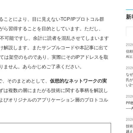
新
ることにより、目に見えないTCP/IPプロトコル群
がら習得することを目的としています。ただし、
量上不可能ですし、余計に読者を混乱させてしまいます
2026
け解説します。またサンプルコードや本記事に出て
信頼
いては架空のものであり、実際にそのIPアドレスを取
AI
りません。あらかじめご了承ください。
2026
なぜ
氏が
ので、そのまとめとして、
仮想的なネットワークの実
い2
ずは複数の層にまたがる技術に関する事柄を解説し
2026
よびオリジナルのアプリケーション層のプロトコル
PR
──
2026
技術
越え