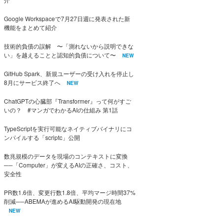
Google Workspaceで7月27日週に発表された新
機能をまとめて紹介
技術的負債の誤解 〜「測れないから説明できな
い」を越えることと認知的負債について〜
NEW
GitHub Spark、新規ユーザーの受け入れを停止し
8月にサービス終了へ
NEW
ChatGPTの心臓部『Transformer』って何がすご
いの？ #マンガでわかるAIの仕組み 第1話
TypeScriptを実行可能なネイティブバイナリにコ
ンパイルする「scriptc」公開
数兆規模のデータを現場のコンテキストに変換
──「Computer」が変えるAIの正確さ、コスト、
安全性
PR数1.6倍、変更行数1.8倍、平均マージ時間37%
削減──ABEMAが進めるAI駆動開発の現在地
NEW