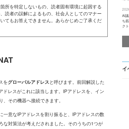
箇所を特定しないもの、読者固有環境に起因する
2026
の、読者の誤解によるもの、社会人としてのマナー
AI
頂いてもお答えできません。あらかじめご了承くだ
ち筋
クト
AT
イ
スを
グローバルアドレス
と呼びます。前回解説した
アドレスがこれに該当します。IPアドレスを、イン
り、その機器へ接続できます。
一意なIPアドレスを割り振ると、IPアドレスの数
ろな対策法が考えだされました。そのうちの1つが