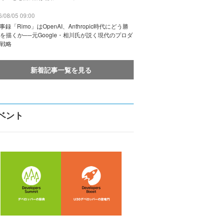
/08/05 09:00
議事録「Rimo」はOpenAI、Anthropic時代にどう勝
を描くか──元Google・相川氏が説く現代のプロダ
戦略
新着記事一覧を見る
ベント