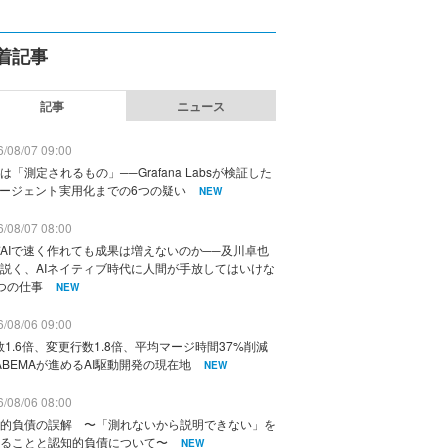
着記事
記事
ニュース
/08/07 09:00
は「測定されるもの」──Grafana Labsが検証した
エージェント実用化までの6つの疑い
NEW
/08/07 08:00
AIで速く作れても成果は増えないのか──及川卓也
説く、AIネイティブ時代に人間が手放してはいけな
つの仕事
NEW
/08/06 09:00
数1.6倍、変更行数1.8倍、平均マージ時間37%削減
ABEMAが進めるAI駆動開発の現在地
NEW
/08/06 08:00
的負債の誤解 〜「測れないから説明できない」を
ることと認知的負債について〜
NEW