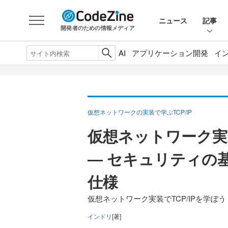
ニュース
記事
開発者のための情報メディア
AI
アプリケーション開発
イ
仮想ネットワークの実装で学ぶTCP/IP
仮想ネットワーク実装
― セキュリティの
仕様
仮想ネットワーク実装でTCP/IPを学ぼう
インドリ
[著]