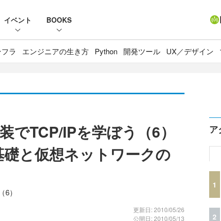
イベント
BOOKS
ンフラ
エンジニアの生き方
Python
開発ツール
UX／デザイン
でTCP/IPを学ぼう（6）
ア
基礎と仮想ネットワークの
1
（6）
更新日: 2010/05/26
2
公開日: 2010/05/13