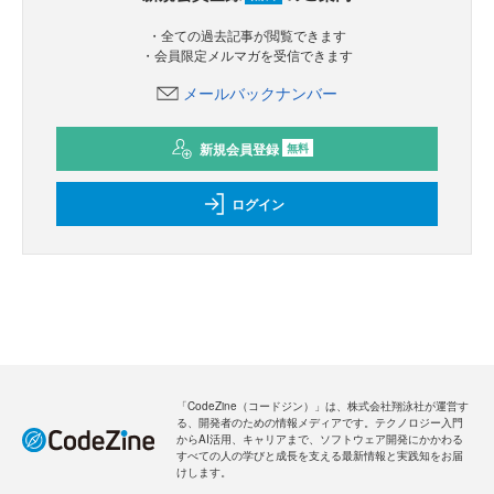
・全ての過去記事が閲覧できます
・会員限定メルマガを受信できます
メールバックナンバー
新規会員登録
無料
ログイン
「CodeZine（コードジン）」は、株式会社翔泳社が運営す
る、開発者のための情報メディアです。テクノロジー入門
からAI活用、キャリアまで、ソフトウェア開発にかかわる
すべての人の学びと成長を支える最新情報と実践知をお届
けします。