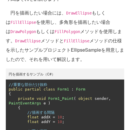
円を描画したい場合には、
もしく
DrawEllipse
は
を使用し、多角形を描画したい場合
FillEllipse
は
もしくは
メソッドを使用しま
DrawPolygon
FillPolygon
す。
メソッドと
メソッドの仕様
DrawEllipse
FillEllipse
を示したサンプルプロジェクトEllipseSampleを用意しま
したので、それを用いて解説します。
円を描画するサンプル（C#）
//重要な部分だけ抜粋
public
partial
class
Form1
:
Form
{
private
void
Form1_Paint
(
object
 sender
,
PaintEventArgs
 e 
)
{
//描画する間隔
float
 addX 
=
10
;
float
 addY 
=
10
;