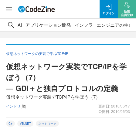
新規
ログイン
会員登録
AI
アプリケーション開発
インフラ
エンジニアの生き
仮想ネットワークの実装で学ぶTCP/IP
仮想ネットワーク実装でTCP/IPを学
ぼう（7）
― GDI＋と独自プロトコルの定義
仮想ネットワーク実装でTCP/IPを学ぼう（7）
インドリ
[著]
更新日: 2010/06/17
公開日: 2010/06/03
C#
VB.NET
ネットワーク