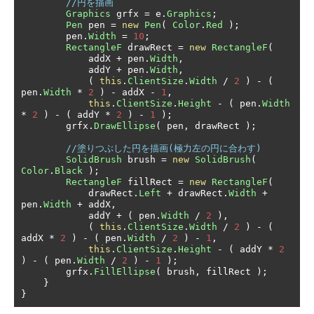
//円を描画
Graphics
 grfx 
=
 e
.
Graphics
;
Pen
 pen 
=
new
Pen
(
Color
.
Red
);
        pen
.
Width
=
10
;
RectangleF
 drawRect 
=
new
RectangleF
(
            addX 
+
 pen
.
Width
,
            addY 
+
 pen
.
Width
,
(
this
.
ClientSize
.
Width
/
2
)
-
(
pen
.
Width
*
2
)
-
 addX 
-
1
,
this
.
ClientSize
.
Height
-
(
 pen
.
Width
*
2
)
-
(
 addY 
*
2
)
-
1
);
        grfx
.
DrawEllipse
(
 pen
,
 drawRect 
);
//塗りつぶした円を描画(極力左の円に合わす)
SolidBrush
 brush 
=
new
SolidBrush
(
Color
.
Black
);
RectangleF
 fillRect 
=
new
RectangleF
(
            drawRect
.
Left
+
 drawRect
.
Width
+
pen
.
Width
+
 addX
,
            addY 
+
(
 pen
.
Width
/
2
),
(
this
.
ClientSize
.
Width
/
2
)
-
(
addX 
*
2
)
-
(
 pen
.
Width
/
2
)
-
1
,
this
.
ClientSize
.
Height
-
(
 addY 
*
2
)
-
(
 pen
.
Width
/
2
)
-
1
);
        grfx
.
FillEllipse
(
 brush
,
 fillRect 
);
}
}