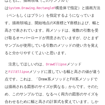
はともに、描画領域（このサンプルで
は
構造体で指定）と描画方法
System.Drawing.RectangleF
（ペンもしくはブラシ）を指定するようになっていま
す。描画領域は、開始地点のX座標とY座標および、幅と
高さで表されています。両メソッドは、複数の引数を受
け取るオーバーロードが用意されていますが、ひとまず
サンプルが使用している引数のメソッドの使い方を覚え
ると分かりやすくてよいと思います。
注意してほしいのは、
メソッド
DrawEllipse
と
メソッドに渡している幅と高さの値が違う
FillEllipse
点です。これは、「Draw系メソッドとFill系メソッドで
は描画される図形のサイズが異なる」からです。そのた
め、このサンプルでは、なるべく両方の図形のサイズを
合わせるために幅と高さの計算式を変えています。しか