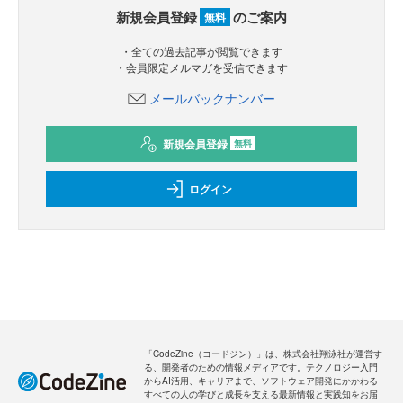
新規会員登録
のご案内
無料
・全ての過去記事が閲覧できます
・会員限定メルマガを受信できます
メールバックナンバー
新規会員登録
無料
ログイン
「CodeZine（コードジン）」は、株式会社翔泳社が運営す
る、開発者のための情報メディアです。テクノロジー入門
からAI活用、キャリアまで、ソフトウェア開発にかかわる
すべての人の学びと成長を支える最新情報と実践知をお届