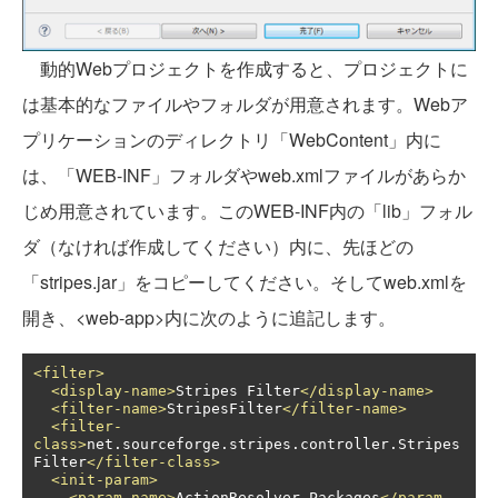
動的Webプロジェクトを作成すると、プロジェクトに
は基本的なファイルやフォルダが用意されます。Webア
プリケーションのディレクトリ「WebContent」内に
は、「WEB-INF」フォルダやweb.xmlファイルがあらか
じめ用意されています。このWEB-INF内の「lib」フォル
ダ（なければ作成してください）内に、先ほどの
「stripes.jar」をコピーしてください。そしてweb.xmlを
開き、<web-app>内に次のように追記します。
<filter>
<display-name>
Stripes Filter
</display-name>
<filter-name>
StripesFilter
</filter-name>
<filter-
class>
net.sourceforge.stripes.controller.Stripes
Filter
</filter-class>
<init-param>
<param-name>
ActionResolver.Packages
</param-