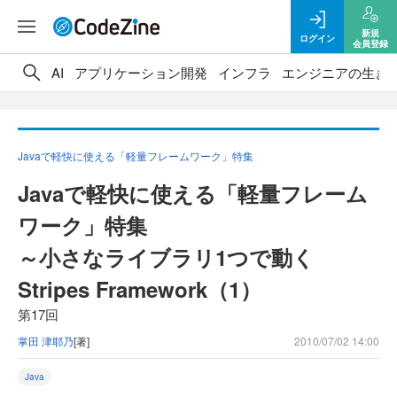
新規
ログイン
会員登録
AI
アプリケーション開発
インフラ
エンジニアの生き
Javaで軽快に使える「軽量フレームワーク」特集
Javaで軽快に使える「軽量フレーム
ワーク」特集
～小さなライブラリ1つで動く
Stripes Framework（1）
第17回
掌田 津耶乃
[著]
2010/07/02 14:00
Java