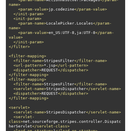
name>
<param-value>
jp.codezine
</param-value>
</init-param>
<init-param>
<param-name>
LocalePicker.Locales
</param-
name>
<param-value>
en_US:UTF-8,ja:UTF-8
</param-
value>
</init-param>
</filter>
<filter-mapping>
<filter-name>
StripesFilter
</filter-name>
<url-pattern>
*.jsp
</url-pattern>
<dispatcher>
REQUEST
</dispatcher>
</filter-mapping>
<filter-mapping>
<filter-name>
StripesFilter
</filter-name>
<servlet-name>
StripesDispatcher
</servlet-name>
<dispatcher>
REQUEST
</dispatcher>
</filter-mapping>
<servlet>
<servlet-name>
StripesDispatcher
</servlet-name>
<servlet-
class>
net.sourceforge.stripes.controller.Dispatc
herServlet
</servlet-class>
<load-on-startup>
1
</load-on-startup>