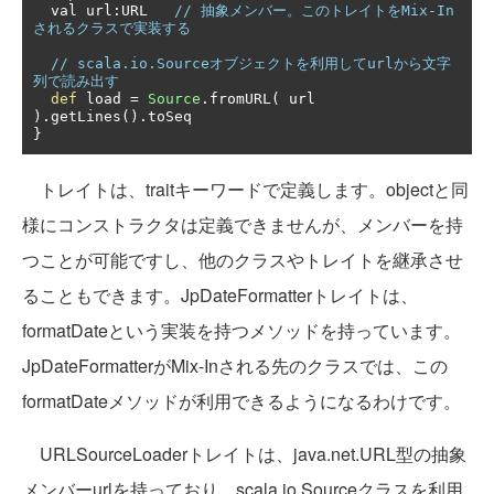
  val url
:
URL   
// 抽象メンバー。このトレイトをMix-In
されるクラスで実装する
// scala.io.Sourceオブジェクトを利用してurlから文字
列で読み出す
def
 load 
=
Source
.
fromURL
(
 url 
).
getLines
().
}
トレイトは、traitキーワードで定義します。objectと同
様にコンストラクタは定義できませんが、メンバーを持
つことが可能ですし、他のクラスやトレイトを継承させ
ることもできます。JpDateFormatterトレイトは、
formatDateという実装を持つメソッドを持っています。
JpDateFormatterがMix-Inされる先のクラスでは、この
formatDateメソッドが利用できるようになるわけです。
URLSourceLoaderトレイトは、java.net.URL型の抽象
メンバーurlを持っており、scala.io.Sourceクラスを利用