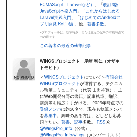
ECMAScript、Laravelなど）
」「
改訂3版
JavaScript本格入門
」「
これからはじめる
Laravel実践入門
」「
はじめてのAndroidア
プリ開発 Kotlin編
」他、
著書多数
。
※プロフィールは、執筆時点、または直近の記事の寄稿時点で
の内容です
この著者の最近の執筆記事
WINGSプロジェクト 尾崎 智仁（オザキ
トモヒト）
＜
WINGSプロジェクト
について＞
有限会社
WINGSプロジェクト
が運営する、テクニカ
ル執筆コミュニティ（代表 山田祥寛）。主
にWeb開発分野の書籍／記事執筆、翻訳、
講演等を幅広く手がける。 2026年時点での
登録メンバ
は約50名で、現在も執筆メンバ
を
募集中
。興味のある方は、どしどし応募
頂きたい。
著書
、
記事
多数。
RSS
X:
@WingsPro_info
（公式）、
@WingsPro_info/wings
（メンバーリスト）