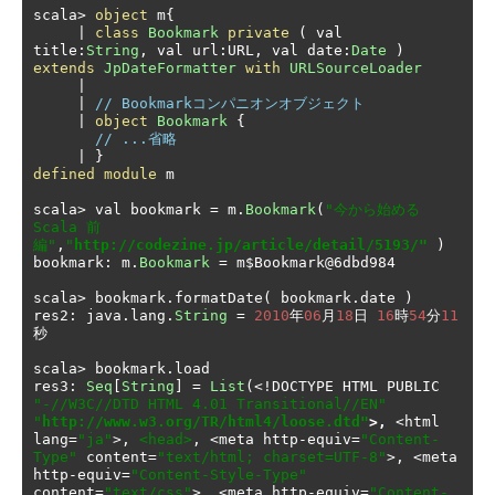
scala
>
object
 m
{
|
class
Bookmark
private
(
 val 
title
:
String
,
 val url
:
URL
,
 val date
:
Date
)
extends
JpDateFormatter
with
URLSourceLoader
|
|
// Bookmarkコンパニオンオブジェクト
|
object
Bookmark
{
// ...省略
|
}
defined
module
 m

scala
>
 val bookmark 
=
 m
.
Bookmark
(
"今から始める
Scala 前
編"
,
"
http://codezine.jp/article/detail/5193/"
)
bookmark
:
 m
.
Bookmark
=
 m$Bookmark@6dbd984

scala
>
 bookmark
.
formatDate
(
 bookmark
.
date 
)
res2
:
 java
.
lang
.
String
=
2010
年
06
月
18
日
16
時
54
分
11
秒
scala
>
 bookmark
.
load

res3
:
Seq
[
String
]
=
List
(<!
DOCTYPE HTML PUBLIC 
"-//W3C//DTD HTML 4.01 Transitional//EN"
"
http://www.w3.org/TR/html4/loose.dtd"
>,
<
html 
lang
=
"ja"
>,
<head>
,
<
meta http
-
equiv
=
"Content-
Type"
 content
=
"text/html; charset=UTF-8"
>,
<
meta 
http
-
equiv
=
"Content-Style-Type"
content
=
"text/css"
>,
<
meta http
-
equiv
=
"Content-