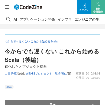
新規
ログイン
会員登録
AI
アプリケーション開発
インフラ
エンジニアの生き
今からでも遅くない これから始めるScala
今からでも遅くない これから始める
Scala（後編）
進化したオブジェクト指向
山田 祥寛
[監修] /
WINGSプロジェクト 尾崎 智仁
[著]
更新日: 2010/08/08
公開日: 2010/08/02
Java
目次