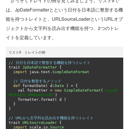
さっそくトレイトの例を見てみましょう。リスト9で
は、JpDateFormatterとという日付を日本語に整形する機
能を持つトレイトと、URLSourceLoaderというURLオブ
ジェクトから文字列を読み出す機能を持つ、2つのトレ
イトを定義しています。
リスト9 トレイトの例
// 日付を日本語で整形する機能を持つトレイト
trait 
JpDateFormatter
{
import
 java
.
text
.
SimpleDateFormat
// 日付を整形するメソッド
def
 formatDate
(
 d
:
Date
)
=
{
    val formatter 
=
new
SimpleDateFormat
(
"yyyy年
MM月dd日 HH時mm分ss秒"
)
    formatter
.
format
(
 d 
)
}
}
// URLから文字列を読み出す機能を持つトレイト
trait 
URLSourceLoader
{
import
 scala
.
io
.
Source