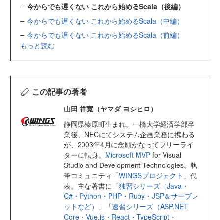
今からでも遅くない これから始めるScala（後編）
今からでも遅くない これから始めるScala（中編）
今からでも遅くない これから始めるScala（前編）
もっと読む
この記事の著者
山田 祥寛（ヤマダ ヨシヒロ）
静岡県榛原町生まれ。一橋大学経済学部卒
業後、NECにてシステム企画業務に携わる
が、2003年4月に念願かなってフリーライ
ターに転身。
Microsoft MVP
for Visual
Studio and Development Technologies。執
筆コミュニティ「
WINGSプロジェクト
」代
表。主な著書に「
独習シリーズ（Java・
C#・Python・PHP・Ruby・JSP＆サーブレ
ットなど）
」「
速習シリーズ（ASP.NET
Core・Vue.js・React・TypeScript・