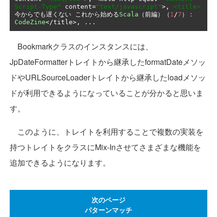
Script-Type"
 content
=
"text/javascript"
>,
<title>
今からでも遅くない
これから始める
Scala
（前編）（
1
/
7
）：
CodeZine
</
title
>,
...
Bookmarkクラスのインスタンスには、
JpDateFormatterトレイトから継承したformatDateメソッ
ドやURLSourceLoaderトレイトから継承したloadメソッ
ドが利用できるようになっていることが分かると思いま
す。
このように、トレイトを利用することで複数の実装を
持つトレイトをクラスにMix-Inさせてさまざまな機能を
追加できるようになります。
次のページ
パターンマッチ