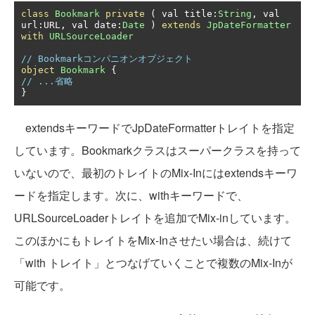
class
Bookmark
private
(
 val title
:
String
,
 val 
url
:
URL
,
 val date
:
Date
)
extends
JpDateFormatter
with
URLSourceLoader
// Bookmarkコンパニオンオブジェクト
object
Bookmark
{
// ...省略
}
extendsキーワードでJpDateFormatterトレイトを指定
しています。Bookmarkクラスはスーパークラスを持って
いないので、最初のトレイトのMix-Inにはextendsキーワ
ードを指定します。次に、withキーワードで、
URLSourceLoaderトレイトを追加でMix-inしています。
このほかにもトレイトをMix-Inさせたい場合は、続けて
「with トレイト」とつなげていくことで複数のMix-Inが
可能です。