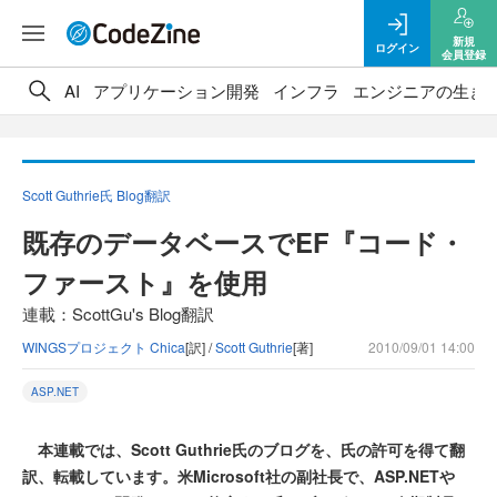
新規
ログイン
会員登録
AI
アプリケーション開発
インフラ
エンジニアの生き
Scott Guthrie氏 Blog翻訳
既存のデータベースでEF『コード・
ファースト』を使用
連載：ScottGu's Blog翻訳
WINGSプロジェクト Chica
[訳] /
Scott Guthrie
[著]
2010/09/01 14:00
ASP.NET
本連載では、Scott Guthrie氏のブログを、氏の許可を得て翻
訳、転載しています。米Microsoft社の副社長で、ASP.NETや