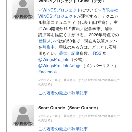
WINGSプロジェクト Chica（チカ）
＜
WINGSプロジェクト
について＞
有限会社
WINGSプロジェクト
が運営する、テクニカ
ル執筆コミュニティ（代表 山田祥寛）。主
にWeb開発分野の書籍／記事執筆、翻訳、
講演等を幅広く手がける。 2026年時点での
登録メンバ
は約50名で、現在も執筆メンバ
を
募集中
。興味のある方は、どしどし応募
頂きたい。
著書
、
記事
多数。
RSS
X:
@WingsPro_info
（公式）、
@WingsPro_info/wings
（メンバーリスト）
Facebook
※プロフィールは、執筆時点、または直近の記事の寄稿時点で
の内容です
この著者の最近の執筆記事
Scott Guthrie（Scott Guthrie）
※プロフィールは、執筆時点、または直近の記事の寄稿時点で
の内容です
この著者の最近の執筆記事