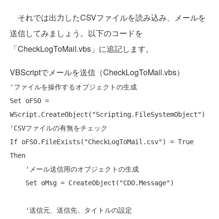
それでは出力したCSVファイルを読み込み、メールを
送信してみましょう。以下のコードを
「CheckLogToMail.vbs」に追記します。
VBScriptでメールを送信（CheckLogToMail.vbs）
'ファイルを操作するオブジェクトの生成
Set
 oFSO = 
WScript.CreateObject(
"Scripting.FileSystemObject"
'CSVファイルの有無をチェック
If
 oFSO.FileExists(
"CheckLogToMail.csv"
) = 
True
Then
'メール送信用のオブジェクトの生成
Set
 oMsg = CreateObject(
"CDO.Message"
)

'送信元、送信先、タイトルの設定