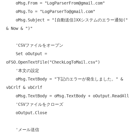
    oMsg.From = 
"LogParserFrom@gmail.com"
    oMsg.To = 
"LogParserTo@gmail.com"
    oMsg.Subject = 
"[自動送信]XXシステムのエラー通知("
& Now & 
")"
'CSVファイルをオープン
Set
 oOutput = 
oFSO.OpenTextFile(
"CheckLogToMail.csv"
)

'本文の設定
    oMsg.TextBody = 
"下記のエラーが発生しました。"
 & 
vbCrlf & vbCrlf

    oMsg.TextBody = oMsg.TextBody + oOutput.ReadAll

'CSVファイルをクローズ
    oOutput.Close

'メール送信