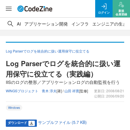
新規
ログイン
会員登録
AI
アプリケーション開発
インフラ
エンジニアの生き
Log Parserでログを統合的に扱い運用保守に役立てる
Log Parserでログを統合的に扱い運
用保守に役立てる（実践編）
IISのログの整形／アプリケーションログの自動監視を行う
WINGSプロジェクト 青木 淳夫
[著] /
山田 祥寛
[監修]
更新日: 2008/08/21
公開日: 2006/09/20
Windows
サンプルファイル (5.7 KB)
ダウンロード