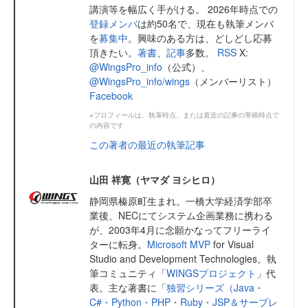
講演等を幅広く手がける。 2026年時点での
登録メンバ
は約50名で、現在も執筆メンバ
を
募集中
。興味のある方は、どしどし応募
頂きたい。
著書
、
記事
多数。
RSS
X:
@WingsPro_info
（公式）、
@WingsPro_info/wings
（メンバーリスト）
Facebook
※プロフィールは、執筆時点、または直近の記事の寄稿時点で
の内容です
この著者の最近の執筆記事
山田 祥寛（ヤマダ ヨシヒロ）
静岡県榛原町生まれ。一橋大学経済学部卒
業後、NECにてシステム企画業務に携わる
が、2003年4月に念願かなってフリーライ
ターに転身。
Microsoft MVP
for Visual
Studio and Development Technologies。執
筆コミュニティ「
WINGSプロジェクト
」代
表。主な著書に「
独習シリーズ（Java・
C#・Python・PHP・Ruby・JSP＆サーブレ