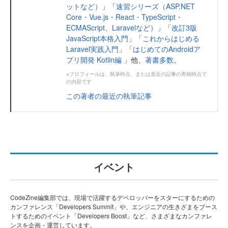
ットなど）
」「
速習シリーズ（ASP.NET
Core・Vue.js・React・TypeScript・
ECMAScript、Laravelなど）
」「
改訂3版
JavaScript本格入門
」「
これからはじめる
Laravel実践入門
」「
はじめてのAndroidア
プリ開発 Kotlin編
」他、
著書多数
。
※プロフィールは、執筆時点、または直近の記事の寄稿時点で
の内容です
この著者の最近の執筆記事
イベント
CodeZine編集部では、現場で活躍するデベロッパーをスターにするための
カンファレンス「Developers Summit」や、エンジニアの生きざまをブース
トするためのイベント「Developers Boost」など、さまざまなカンファレ
ンスを企画・運営しています。