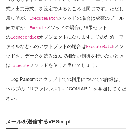
式／出力形式」を設定できるところは同じです。ただし
戻り値が、
メソッドの場合は成否のブール
ExecuteBatch
値ですが、
メソッドの場合は結果セット
Execute
の
オブジェクトになります。そのため、フ
LogRecordSet
ァイルなどへのアウトプットの場合は
メソ
ExecuteBatch
ッドを、データを読み込んで細かい制御を行いたいとき
は
メソッドを使うと良いでしょう。
Excecute
Log Parserのスクリプトでの利用についての詳細は、
ヘルプの［リファレンス］-［COM API］を参照してくだ
さい。
メールを送信するVBScript