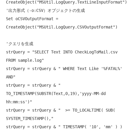
CreateObject(
"MSUtil.LogQuery.TextLineInputFormat"
'出力形式（-o:CSV）オブジェクトの生成
Set
 oCSVOutputFormat = 
CreateObject(
"MSUtil.LogQuery.CSVOutputFormat"
)

'クエリを生成
strQuery = 
"SELECT Text INTO CheckLogToMail.csv 
FROM sample.log"
strQuery = strQuery & 
" WHERE Text Like '%FATAL%' 
AND"
strQuery = strQuery & 
" 
TO_TIMESTAMP(SUBSTR(Text,0,19),'yyyy-MM-dd 
hh:mm:ss')"
strQuery = strQuery & 
"  >= TO_LOCALTIME( SUB( 
SYSTEM_TIMESTAMP(),"
strQuery = strQuery & 
" TIMESTAMP( '10', 'mm' ) ) 