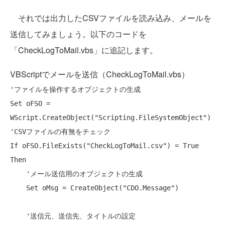
それでは出力したCSVファイルを読み込み、メールを
送信してみましょう。以下のコードを
「CheckLogToMail.vbs」に追記します。
VBScriptでメールを送信（CheckLogToMail.vbs）
'ファイルを操作するオブジェクトの生成
Set
 oFSO = 
WScript.CreateObject(
"Scripting.FileSystemObject"
'CSVファイルの有無をチェック
If
 oFSO.FileExists(
"CheckLogToMail.csv"
) = 
True
Then
'メール送信用のオブジェクトの生成
Set
 oMsg = CreateObject(
"CDO.Message"
)

'送信元、送信先、タイトルの設定