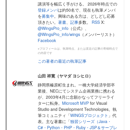
講演等を幅広く手がける。 2026年時点での
登録メンバ
は約50名で、現在も執筆メンバ
を
募集中
。興味のある方は、どしどし応募
頂きたい。
著書
、
記事
多数。
RSS
X:
@WingsPro_info
（公式）、
@WingsPro_info/wings
（メンバーリスト）
Facebook
※プロフィールは、執筆時点、または直近の記事の寄稿時点で
の内容です
この著者の最近の執筆記事
山田 祥寛（ヤマダ ヨシヒロ）
静岡県榛原町生まれ。一橋大学経済学部卒
業後、NECにてシステム企画業務に携わる
が、2003年4月に念願かなってフリーライ
ターに転身。
Microsoft MVP
for Visual
Studio and Development Technologies。執
筆コミュニティ「
WINGSプロジェクト
」代
表。主な著書に「
独習シリーズ（Java・
C#・Python・PHP・Ruby・JSP＆サーブレ