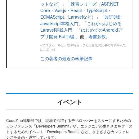
ットなど）
」「
速習シリーズ（ASP.NET
Core・Vue.js・React・TypeScript・
ECMAScript、Laravelなど）
」「
改訂3版
JavaScript本格入門
」「
これからはじめる
Laravel実践入門
」「
はじめてのAndroidア
プリ開発 Kotlin編
」他、
著書多数
。
※プロフィールは、執筆時点、または直近の記事の寄稿時点で
の内容です
この著者の最近の執筆記事
イベント
CodeZine編集部では、現場で活躍するデベロッパーをスターにするための
カンファレンス「Developers Summit」や、エンジニアの生きざまをブース
トするためのイベント「Developers Boost」など、さまざまなカンファレ
ンスを企画・運営しています。