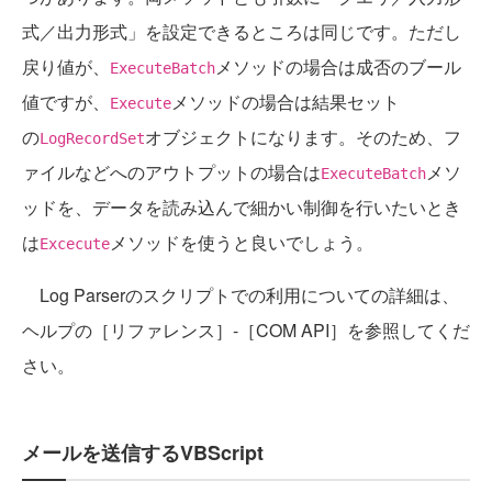
式／出力形式」を設定できるところは同じです。ただし
戻り値が、
メソッドの場合は成否のブール
ExecuteBatch
値ですが、
メソッドの場合は結果セット
Execute
の
オブジェクトになります。そのため、フ
LogRecordSet
ァイルなどへのアウトプットの場合は
メソ
ExecuteBatch
ッドを、データを読み込んで細かい制御を行いたいとき
は
メソッドを使うと良いでしょう。
Excecute
Log Parserのスクリプトでの利用についての詳細は、
ヘルプの［リファレンス］-［COM API］を参照してくだ
さい。
メールを送信するVBScript