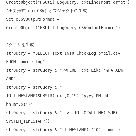
CreateObject(
"MSUtil.LogQuery.TextLineInputFormat"
'出力形式（-o:CSV）オブジェクトの生成
Set
 oCSVOutputFormat = 
CreateObject(
"MSUtil.LogQuery.CSVOutputFormat"
)

'クエリを生成
strQuery = 
"SELECT Text INTO CheckLogToMail.csv 
FROM sample.log"
strQuery = strQuery & 
" WHERE Text Like '%FATAL%' 
AND"
strQuery = strQuery & 
" 
TO_TIMESTAMP(SUBSTR(Text,0,19),'yyyy-MM-dd 
hh:mm:ss')"
strQuery = strQuery & 
"  >= TO_LOCALTIME( SUB( 
SYSTEM_TIMESTAMP(),"
strQuery = strQuery & 
" TIMESTAMP( '10', 'mm' ) ) 