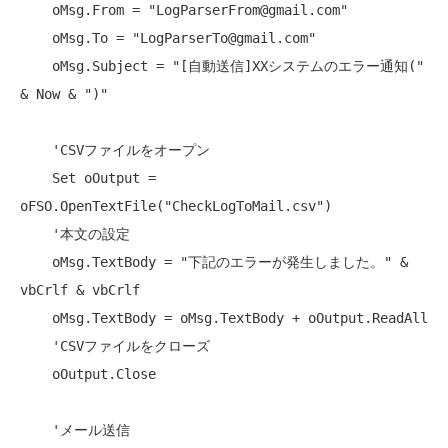
    oMsg.From = 
"LogParserFrom@gmail.com"
    oMsg.To = 
"LogParserTo@gmail.com"
    oMsg.Subject = 
"[自動送信]XXシステムのエラー通知("
& Now & 
")"
'CSVファイルをオープン
Set
 oOutput = 
oFSO.OpenTextFile(
"CheckLogToMail.csv"
)

'本文の設定
    oMsg.TextBody = 
"下記のエラーが発生しました。"
 & 
vbCrlf & vbCrlf

    oMsg.TextBody = oMsg.TextBody + oOutput.ReadAll

'CSVファイルをクローズ
    oOutput.Close

'メール送信