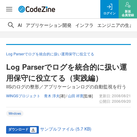
新規
ログイン
会員登録
AI
アプリケーション開発
インフラ
エンジニアの生き
Log Parserでログを統合的に扱い運用保守に役立てる
Log Parserでログを統合的に扱い運
用保守に役立てる（実践編）
IISのログの整形／アプリケーションログの自動監視を行う
WINGSプロジェクト 青木 淳夫
[著] /
山田 祥寛
[監修]
更新日: 2008/08/21
公開日: 2006/09/20
Windows
サンプルファイル (5.7 KB)
ダウンロード