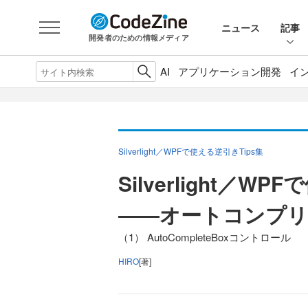
ニュース
記事
開発者のための情報メディア
AI
アプリケーション開発
イ
Silverlight／WPFで使える逆引きTips集
Silverlight／W
――オートコンプリ
（1） AutoCompleteBoxコントロール
HIRO
[著]