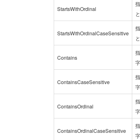
StartsWithOrdinal
StartsWithOrdinalCaseSensitive
Contains
ContainsCaseSensitive
ContainsOrdinal
ContainsOrdinalCaseSensitive