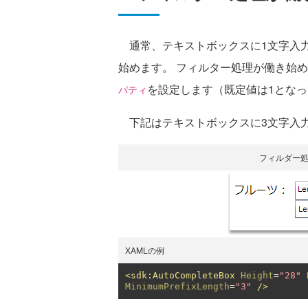
通常、テキストボックスに1文字入力
始めます。 フィルター処理が働き始
を設定します（既定値は1とな
パティ
下記はテキストボックスに3文字入
フィルダー
XAMLの例
<sdk:AutoCompleteBox
Height
=
"28"
MinimumPrefixLength
=
"3"
/>