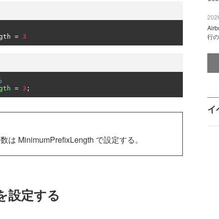
2026
Ai
行の
gth 
=
3
る
gth
=
3
;
イ
nimumPrefixLength で設定する。
法を設定する