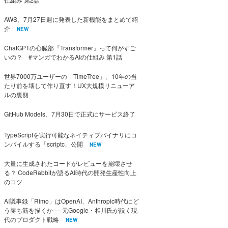
AWS、7月27日週に発表した新機能をまとめて紹
介
NEW
ChatGPTの心臓部『Transformer』って何がすご
いの？ #マンガでわかるAIの仕組み 第1話
世界7000万ユーザーの「TimeTree」、10年の当
たり前を壊して作り直す！UX大規模リニューア
ルの裏側
GitHub Models、7月30日で正式にサービス終了
TypeScriptを実行可能なネイティブバイナリにコ
ンパイルする「scriptc」公開
NEW
大量に生成されたコードがレビューを崩壊させ
る？ CodeRabbitが語るAI時代の開発生産性向上
のコツ
AI議事録「Rimo」はOpenAI、Anthropic時代にど
う勝ち筋を描くか──元Google・相川氏が説く現
代のプロダクト戦略
NEW