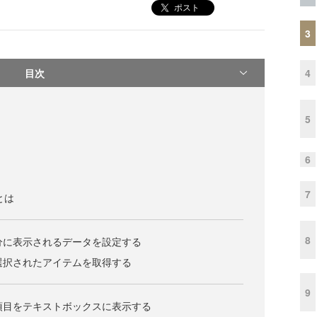
ポスト
3
目次
4
5
6
7
xとは
8
部分に表示されるデータを設定する
で選択されたアイテムを取得する
9
た項目をテキストボックスに表示する