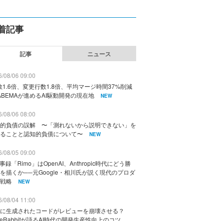
着記事
記事
ニュース
/08/06 09:00
数1.6倍、変更行数1.8倍、平均マージ時間37%削減
ABEMAが進めるAI駆動開発の現在地
NEW
/08/06 08:00
的負債の誤解 〜「測れないから説明できない」を
ることと認知的負債について〜
NEW
/08/05 09:00
議事録「Rimo」はOpenAI、Anthropic時代にどう勝
を描くか──元Google・相川氏が説く現代のプロダ
戦略
NEW
/08/04 11:00
に生成されたコードがレビューを崩壊させる？
deRabbitが語るAI時代の開発生産性向上のコツ