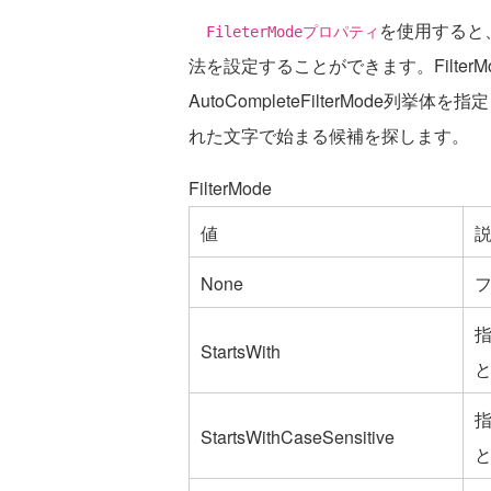
を使用すると
FileterModeプロパティ
法を設定することができます。Filter
AutoCompleteFilterMode列挙
れた文字で始まる候補を探します。
FilterMode
値
None
StartsWith
StartsWithCaseSensitive