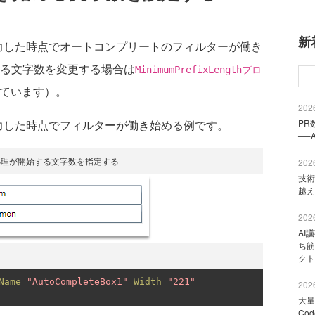
新
した時点でオートコンプリートのフィルターが働き
める文字数を変更する場合は
MinimumPrefixLengthプロ
っています）。
2026
力した時点でフィルターが働き始める例です。
PR
──
処理が開始する文字数を指定する
2026
技術
越え
2026
AI
ち筋
クト
Name
=
"AutoCompleteBox1"
Width
=
"221"
2026
大量
Co