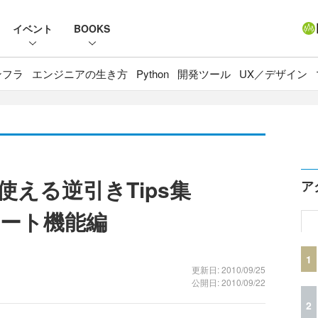
イベント
BOOKS
ンフラ
エンジニアの生き方
Python
開発ツール
UX／デザイン
PFで使える逆引きTips集
ア
ート機能編
1
更新日: 2010/09/25
公開日: 2010/09/22
2