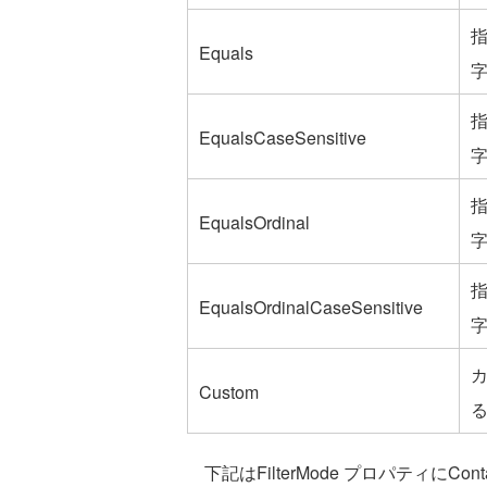
Equals
EqualsCaseSensitive
EqualsOrdinal
EqualsOrdinalCaseSensitive
Custom
下記はFilterMode プロパティにC