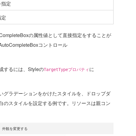
を指定
指定
ompleteBoxの属性値として直接指定をすることが
CompleteBoxコントロール
るには、Styleの
に
TargetTypeプロパティ
いグラデーションをかけたスタイルを、ドロップダ
白のスタイルを設定する例です。リソースは親コン
外観を変更する