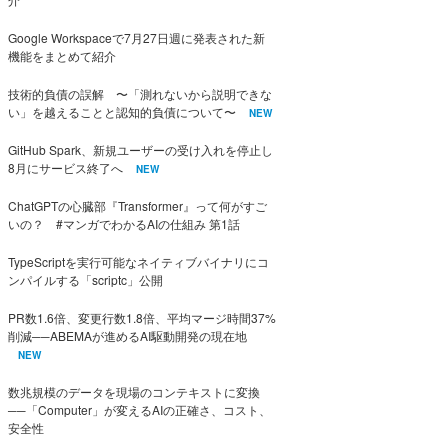
Google Workspaceで7月27日週に発表された新
機能をまとめて紹介
技術的負債の誤解 〜「測れないから説明できな
い」を越えることと認知的負債について〜
NEW
GitHub Spark、新規ユーザーの受け入れを停止し
8月にサービス終了へ
NEW
ChatGPTの心臓部『Transformer』って何がすご
いの？ #マンガでわかるAIの仕組み 第1話
TypeScriptを実行可能なネイティブバイナリにコ
ンパイルする「scriptc」公開
PR数1.6倍、変更行数1.8倍、平均マージ時間37%
削減──ABEMAが進めるAI駆動開発の現在地
NEW
数兆規模のデータを現場のコンテキストに変換
──「Computer」が変えるAIの正確さ、コスト、
安全性