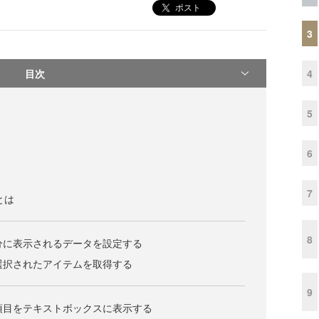
ポスト
3
目次
4
5
6
7
xとは
8
部分に表示されるデータを設定する
で選択されたアイテムを取得する
9
た項目をテキストボックスに表示する