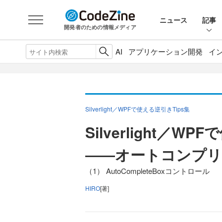
ニュース
記事
開発者のための情報メディア
AI
アプリケーション開発
イ
Silverlight／WPFで使える逆引きTips集
Silverlight／W
――オートコンプリ
（1） AutoCompleteBoxコントロール
HIRO
[著]