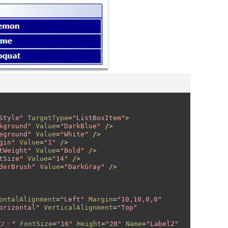
Style"
TargetType
=
"ListBoxItem"
>
kground"
Value
=
"DarkBlue"
/>
eground"
Value
=
"White"
/>
gin"
Value
=
"1"
/>
tWeight"
Value
=
"Bold"
/>
tSize"
Value
=
"14"
/>
derBrush"
Value
=
"DarkGray"
/>
ontalAlignment
=
"Left"
Margin
=
"10,10,0,0"
orizontal"
VerticalAlignment
=
"Top"
ツ："
FontSize
=
"16"
Height
=
"28"
Name
=
"Label2"