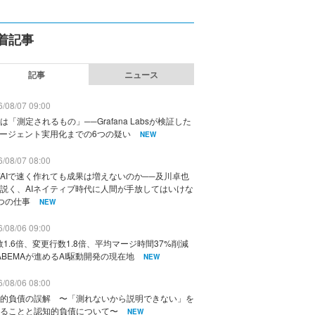
着記事
記事
ニュース
/08/07 09:00
は「測定されるもの」──Grafana Labsが検証した
エージェント実用化までの6つの疑い
NEW
/08/07 08:00
AIで速く作れても成果は増えないのか──及川卓也
説く、AIネイティブ時代に人間が手放してはいけな
つの仕事
NEW
/08/06 09:00
数1.6倍、変更行数1.8倍、平均マージ時間37%削減
ABEMAが進めるAI駆動開発の現在地
NEW
/08/06 08:00
的負債の誤解 〜「測れないから説明できない」を
ることと認知的負債について〜
NEW