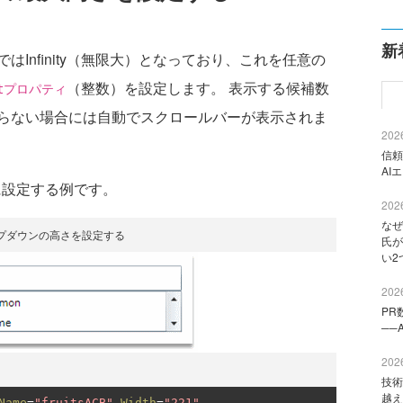
新
nfinity（無限大）となっており、これを任意の
（整数）を設定します。 表示する候補数
ghtプロパティ
らない場合には自動でスクロールバーが表示されま
2026
信頼
AI
に設定する例です。
2026
なぜ
プダウンの高さを設定する
氏が
い2
2026
PR
──
2026
技術
越え
Name
=
"fruitsACB"
Width
=
"221"