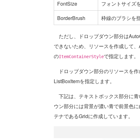
FontSize
フォントサイズ
BorderBrush
枠線のブラシを
ただし、ドロップダウン部分はAutoC
できないため、リソースを作成して、Auto
の
で指定します。
ItemContainerStyle
ドロップダウン部分のリソースを作成す
ListBoxItemを指定します。
下記は、テキストボックス部分に青
ウン部分には背景が濃い青で前景色に
テナであるGridに作成しています。