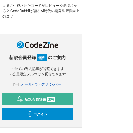
大量に生成されたコードがレビューを崩壊させ
る？ CodeRabbitが語るAI時代の開発生産性向上
のコツ
新規会員登録
のご案内
無料
・全ての過去記事が閲覧できます
・会員限定メルマガを受信できます
メールバックナンバー
新規会員登録
無料
ログイン