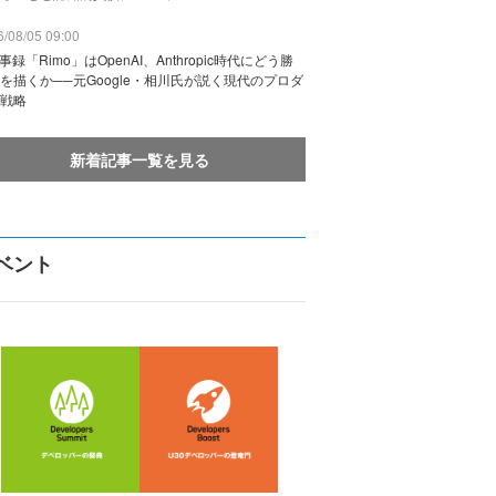
/08/05 09:00
議事録「Rimo」はOpenAI、Anthropic時代にどう勝
を描くか──元Google・相川氏が説く現代のプロダ
戦略
新着記事一覧を見る
ベント