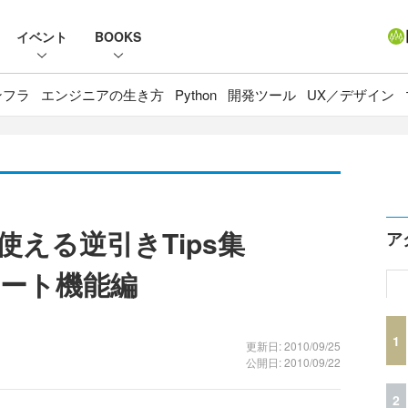
イベント
BOOKS
ンフラ
エンジニアの生き方
Python
開発ツール
UX／デザイン
PFで使える逆引きTips集
ア
ート機能編
1
更新日: 2010/09/25
公開日: 2010/09/22
2