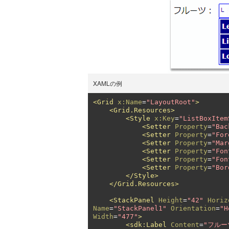
XAMLの例
<Grid
x:Name
=
"LayoutRoot"
>
<Grid.Resources>
<Style
x:Key
=
"ListBoxItem
<Setter
Property
=
"Bac
<Setter
Property
=
"For
<Setter
Property
=
"Mar
<Setter
Property
=
"Fon
<Setter
Property
=
"Fon
<Setter
Property
=
"Bor
</Style>
</Grid.Resources>
<StackPanel
Height
=
"42"
Horiz
Name
=
"StackPanel1"
Orientation
=
"H
Width
=
"477"
>
<sdk:Label
Content
=
"フルー