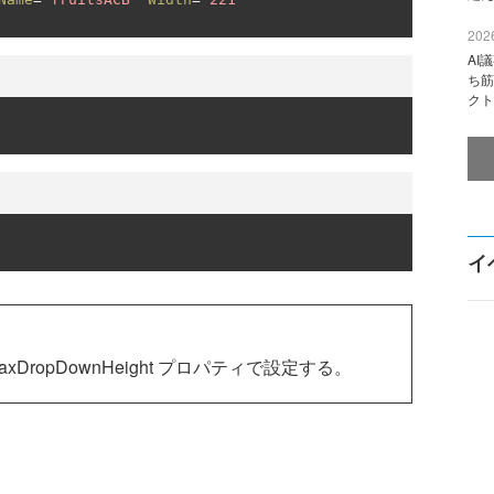
2026
AI
ち筋
クト
イ
opDownHeight プロパティで設定する。