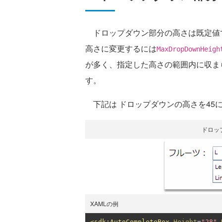
ドロップダウン部分の高さは既定値ではI
高さに変更するには
MaxDropDownHei
が多く、指定した高さの範囲内に収ま
す。
下記は ドロップダウンの高さを45
ドロッ
XAMLの例
<sdk:AutoCompleteBox
Height
=
"28"