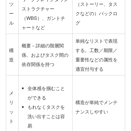
ツ
（ストーリー、タス
ストラクチャー
ー
クなどの）バックロ
（WBS）、ガントチ
ル
グ
ャートなど
単純なリストで表現
概要－詳細の階層関
構
する。工数／期限／
係、およびタスク間の
造
重要性などの属性を
依存関係を持つ
適宜付与する
全体感を掴むこと
メ
ができる
リ
構造が単純でメンテ
もれなくタスクを
ッ
ナンスしやすい
洗い出すことは容
ト
易