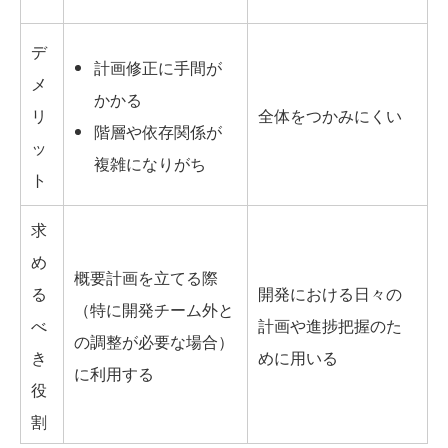
デ
計画修正に手間が
メ
かかる
リ
全体をつかみにくい
階層や依存関係が
ッ
複雑になりがち
ト
求
め
概要計画を立てる際
る
開発における日々の
（特に開発チーム外と
べ
計画や進捗把握のた
の調整が必要な場合）
き
めに用いる
に利用する
役
割