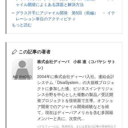
ャイル開発によくある課題と解決方法
グラス片手にアジャイル開発 第5回（前編） － イテ
レーション単位のアクティビティ
もっと読む
この記事の著者
株式会社ディーバ 小林 達（コバヤシ サト
シ）
2004年に株式会社ディーバ入社。連結会計
システム「DivaSystem」の大規模プロジェ
クトに参加した後、ビジネスインテリジェ
ンス分野を中心とした複数の製品／受託開
発プロジェクトを技術面で主導。オフショ
ア開発でのアジャイル開発経験などを経
て、現在はディーバアメリカを含む多国籍
メンバーと共に、次世代...
※プロフィールは、執筆時点、または直近の記事の寄稿時点で