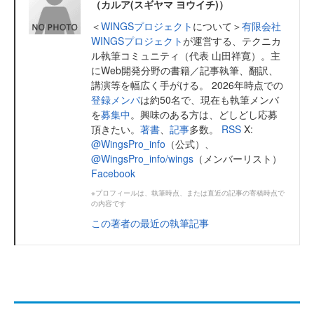
（カルア(スギヤマ ヨウイチ)）
＜
WINGSプロジェクト
について＞
有限会社
WINGSプロジェクト
が運営する、テクニカ
ル執筆コミュニティ（代表 山田祥寛）。主
にWeb開発分野の書籍／記事執筆、翻訳、
講演等を幅広く手がける。 2026年時点での
登録メンバ
は約50名で、現在も執筆メンバ
を
募集中
。興味のある方は、どしどし応募
頂きたい。
著書
、
記事
多数。
RSS
X:
@WingsPro_info
（公式）、
@WingsPro_info/wings
（メンバーリスト）
Facebook
※プロフィールは、執筆時点、または直近の記事の寄稿時点で
の内容です
この著者の最近の執筆記事