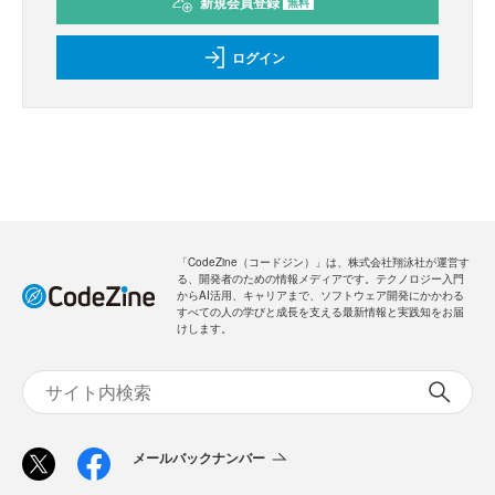
新規会員登録
無料
ログイン
「CodeZine（コードジン）」は、株式会社翔泳社が運営す
る、開発者のための情報メディアです。テクノロジー入門
からAI活用、キャリアまで、ソフトウェア開発にかかわる
すべての人の学びと成長を支える最新情報と実践知をお届
けします。
メールバックナンバー