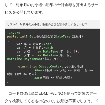
して、対象月のお小遣い明細の合計金額を算出するサー
ビスを公開しています。
リスト6 対象月のお小遣い明細の合計金額を算出するサービス
[
Invoke
]
public
int
?
Get
月の合計金額(
DateTime
対象月)
{
     var 
年
=
対象月.
Year
;
     var 
月
=
対象月.
Month
;
     var 
月初
=
new
DateTime
(年,
月,
1
);
     var 
月末
=
new
DateTime
(年,
月,
DateTime
.
DaysInMonth
(年,
月));
return
this
.
ObjectContext
.お小遣い明細
.
Where
(明細
=>
月初
<=
明細.日付
&&
明細.日付
<=
月末)
.
Sum
(明細
=>
明細.金額);
}
コード自体は単にEDMからLINQを使って対象のデー
タを検索してくるものなので、説明は不要でしょう。ド