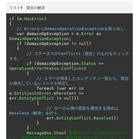
リスト9 競合の解決
if
(
e
.
HasError
)
{
// ErrorからDomainOperationExceptionを取り出し、
   var domainOpException 
=
 e
.
Error
 as 
DomainOperationException
;
if
(
domainOpException 
!=
null
)
{
// ステータスがConflicts（競合）のものをチェック
する。
if
(
domainOpException
.
Status
==
OperationErrorStatus
.
Conflicts
)
{
// エラーが発生したエンティティ一覧から、競合
が発生しているレコードを特定し、
           foreach 
(
var err in 
e
.
EntitiesInError
.
Where
(
err 
=>
err
.
EntityConflict
!=
null
))
{
// ローカル側の更新を優先する場合は
Resoleve（解決）を行う 
               err
.
EntityConflict
.
Resolve
();
}
}
MessageBox
.
Show
(
"更新中にデータの競合が発生しま
した。更新を優先する場合は、再度保存ボタンをクリックしてく