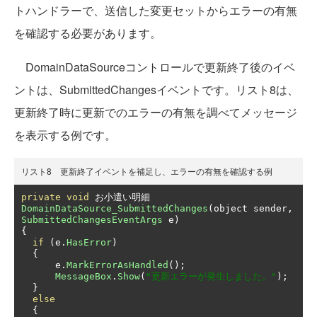
トハンドラーで、送信した変更セットからエラーの有無
を確認する必要があります。
DomainDataSourceコントロールで更新終了後のイベ
ントは、SubmittedChangesイベントです。リスト8は、
更新終了時に更新でのエラーの有無を調べてメッセージ
を表示する例です。
リスト8 更新終了イベントを補足し、エラーの有無を確認する例
private
void
お小遣い明細
DomainDataSource_SubmittedChanges
(
object sender
,
SubmittedChangesEventArgs
 e
)
{
if
(
e
.
HasError
)
{
      e
.
MarkErrorAsHandled
();
MessageBox
.
Show
(
"更新エラーが発生しました。"
);
}
else
{