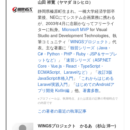
山田 祥寛（ヤマダ ヨシヒロ）
静岡県榛原町生まれ。一橋大学経済学部卒
業後、NECにてシステム企画業務に携わる
が、2003年4月に念願かなってフリーライ
ターに転身。
Microsoft MVP
for Visual
Studio and Development Technologies。執
筆コミュニティ「
WINGSプロジェクト
」代
表。主な著書に「
独習シリーズ（Java・
C#・Python・PHP・Ruby・JSP＆サーブレ
ットなど）
」「
速習シリーズ（ASP.NET
Core・Vue.js・React・TypeScript・
ECMAScript、Laravelなど）
」「
改訂3版
JavaScript本格入門
」「
これからはじめる
Laravel実践入門
」「
はじめてのAndroidア
プリ開発 Kotlin編
」他、
著書多数
。
※プロフィールは、執筆時点、または直近の記事の寄稿時点で
の内容です
この著者の最近の執筆記事
WINGSプロジェクト かるあ （杉山 洋一)