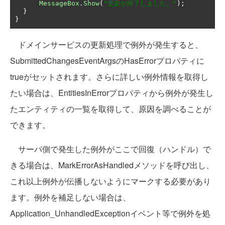
MessageBox
.
Show
(
"更新が終了しました。"
);
}
}
ドメインサービスの更新処理で例外が発生すると、
SubmittedChangesEventArgsのHasErrorプロパティに
trueがセットされます。さらに詳しい例外情報を取得し
たい場合は、EntitiesInErrorプロパティから例外が発生し
たエンティティの一覧を取得して、原因を調べることが
できます。
サーバ側で発生した例外がここで回復（ハンドル）で
きる場合は、MarkErrorAsHandledメソッドを呼び出し、
これ以上例外が伝播しないようにマークする必要があり
ます。例外を補足しない場合は、
Application_UnhandledExceptionイベント等で例外を処