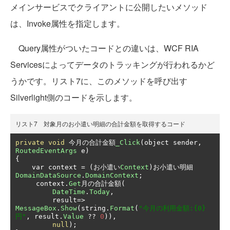
メインサービスでクライアントに公開したいメソッド
は、Invoke属性を指定します。
Query属性がついたコードとの違いは、WCF RIA
Servicesによってデータのトラッキングが行われるかど
うかです。リスト7に、このメソッドを呼び出す
Silverlight側のコードを示します。
リスト7 対象月のお小遣い明細の合計金額を取得するコード
private
void
今月の合計金額
_Click
(
object sender
,
RoutedEventArgs
 e
)
{
    var context 
=
(お小遣い
Context
)お小遣い明細
DomainDataSource
.
DomainContext
;
     context
.
Get
月の合計金額(
DateTime
.
Today
,
         result
=>
MessageBox
.
Show
(
string
.
Format
(
"今月の利用金額:{0}
円"
,
 result
.
Value
??
0
)),
null
);